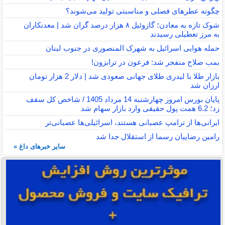
چگونه عطرهای فصلی و مناسبتی تولید می‌شوند؟
شوک تازه به معادن؛ گازوئیل ۸ هزار درصد گران شد | معدنکاران
به مرز تعطیلی رسیدند
حمله هوایی اسرائیل به شهرک المنصوری در جنوب لبنان
بمب صلاح منفجر شد: فرعون در ترابزون!
بازار طلا با لیدری طلای جهانی صعودی شد | دلار 2 هزار تومان
ارزان شد
پایان بورس امروز چهارشنبه 14 مرداد 1405 / شاخص کل سقف
زد؛ 6.2 همت پول حقیقی وارد بازار سهام شد
ایرانی‌ها از ترامپ عصبانی هستند، اسرائیلی‌ها عصبانی‌تر
رامین رضاییان رسما از استقلال جدا شد
سایر خبرهای داغ »