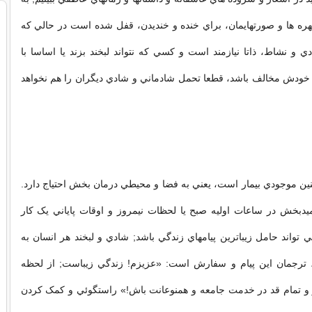
ه ها و صورتهايمان، براي خنده و خنديدن، قفل شده است در حالي که
ي و نشاط، ذاتا نيازمند است و کسي که نتواند لبخند بزند يا اساسا با
خودش مخالف باشد، قطعا تحمل شادماني و شادي ديگران را هم نخواهد
ن موجودي بيمار است، يعني به فضا و محيطي درمان بخش احتياج دارد.
يدبخش در ساعات اوليه صبح يا لحظات نيمروز و اوقات پاياني يک کار
ي تواند حامل زيباترين پيامهاي زندگي باشد; شادي و لبخند هر انسان به
 ترجمان اين پيام و سفارش است: «عزيزم! زندگي زيباست; از لحظه
 و تمام قد در خدمت جامعه و همنوعانت باش!» راستگوئي و کمک کردن