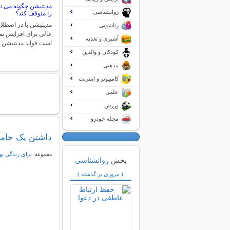
مدیتیشن چگونه می تو
روانشناسی
را متوقف کند؟
مدیتیشن یا در اصطلا
زناشویی
عالی برای افزایش تم
آشپزی و تغذیه
است فواید مدیتیشن 
کودکان و والدین
مذهبی
کامپیوتر و اینترنت
علمی
ورزش
مجله خودرو
داشتن یک جامع
برای زندگی به
مجموعه:
بخش
روانشناسی
( مروری بر گذشته )