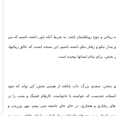
 زيبائي و تنوع روياهايمان باشد; به شرط آنکه باور داشته باشيم که مي
و پندار نيکو و رفتار نيکو داشته باشيم; اين نسخه ايست که خالق زيبائيها،
 بخش، براي تمام انسانها پيچيده است.
 ي سخن، سعدي بزرگ: ذات نايافته از هستي بخش; کي تواند که شود
فانه چنديست که خواسته يا ناخواسته، کارهاي قشنگ و مثبت را در
 هاي رفتاري و هنجاري، در جاي جاي جامعه نمي بينيم; مهر ورزيدن و
 در اشعار و سروده هاي عاشقانه و داستانها و رمانهاي عاطفي ببينيم; به