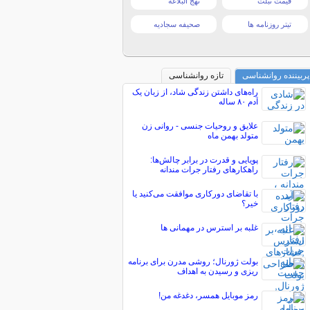
قیمت تبلت
نهج البلاغه
تیتر روزنامه ها
صحیفه سجادیه
پربیننده روانشناسی
تازه روانشناسی
راه‌های داشتن زندگی شاد، از زبان یک
آدم ۸۰ ساله
علایق و روحیات جنسی - روانی زن
متولد بهمن ماه
پویایی و قدرت در برابر چالش‌ها:
راهکارهای رفتار جرات مندانه
با تقاضای دورکاری موافقت می‌کنید یا
خیر؟
غلبه بر استرس در مهمانی ها
بولت ژورنال؛ روشی مدرن برای برنامه
ریزی و رسیدن به اهداف
رمز موبایل همسر، دغدغه من!