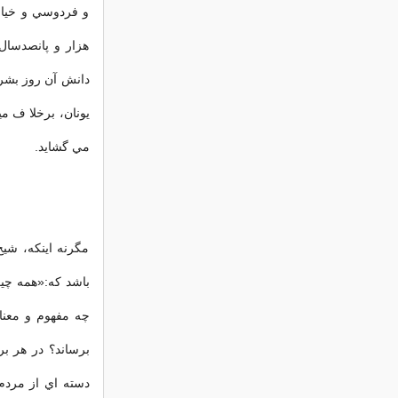
و فردوسي و خيام 
هزار و پانصدسال 
دانش آن روز بشر 
يونان، برخلا ف م
مي گشايد.
مگرنه اينکه، شيخ
باشد که:«همه چيز
چه مفهوم و معنائ
برساند؟ در هر ب
دسته اي از مردم