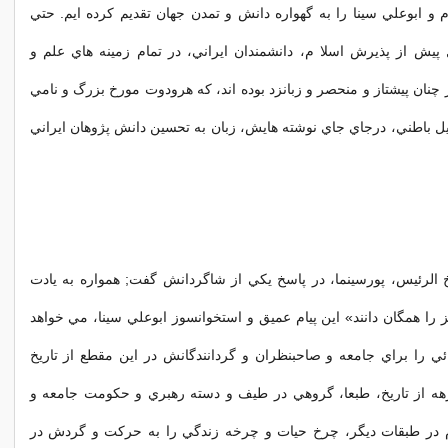
و ابوعلي سينا را به گهواره دانش و تمدن جهان تقديم کرده ايم. حتي
پيش از پذيرش اسلا م، دانشمندان ايراني، در تمام زمينه هاي علم و
چنان پيشتاز و منحصر و زبانزد بوده اند، که هرودوت مورخ بزرگ و نامي
يل باطني، درجاي جاي نوشته هايش، زبان به تحسين دانش پژوهان ايراني
 الرئيس، پورسينما، در پاسخ يکي از شاگردانش گفت; همواره به يادت
 را همگان دانند» اين پيام عميق و استخوانسوز ابوعلي سينا، مي خواهد
ي را براي جامعه و صاحبنظران و گردانندگانش در اين مقطع از تاريخ
رهه از تاريخ، طبعا، گروهي در طيف و دسته رهبري و حکومت جامعه و
 در طبقات ديگر، چرخ حيات و چرخه زندگي را به حرکت و گردش در