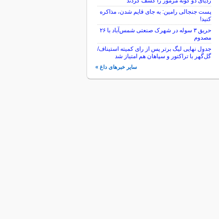
ردپای دو گونه مرموز را کشف کردند
پست جنجالی رامین: به جای قایم شدن، مذاکره
کنید!
حریق ۳ سوله در شهرک صنعتی شمس‌آباد با ۲۶
مصدوم
جدول نهایی لیگ برتر پس از رای کمیته استیناف/
گل‌گهر با تراکتور و سپاهان هم امتیاز شد
سایر خبرهای داغ »