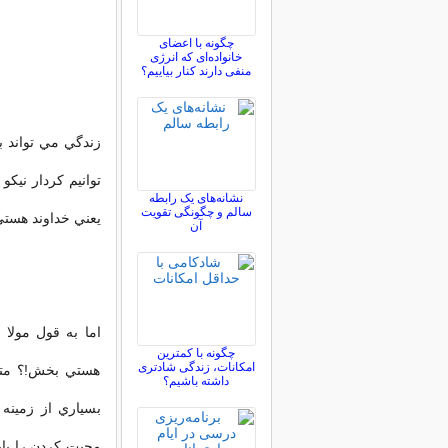
چگونه با اعضای
خانواده‌ای که انرژی
منفی دارند کنار بیاییم؟
زندگي مي تواند به
توانيم کردار نيکو 
نشانه‌های یک رابطه
سالم و چگونگی تقویت
يعني خداوند هستي
آن
اما به قول مولا
چگونه با کمترین
امکانات، زندگی شادتری
هستي بخش!؟ متاس
داشته باشیم؟
بسياري از زمينه
محبت کردن را بايد