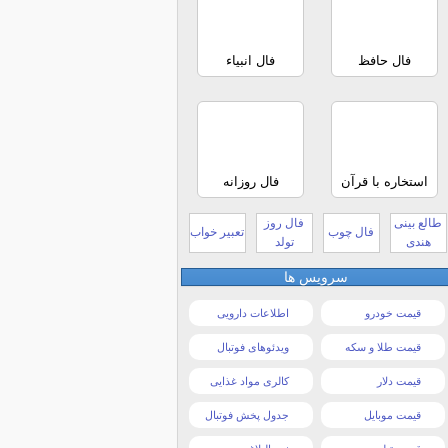
فال حافظ
فال انبیاء
استخاره با قرآن
فال روزانه
طالع بینی
فال روز
فال چوب
تعبیر خواب
هندی
تولد
سرویس ها
قیمت خودرو
اطلاعات دارویی
قیمت طلا و سکه
ویدئوهای فوتبال
قیمت دلار
کالری مواد غذایی
قیمت موبایل
جدول پخش فوتبال