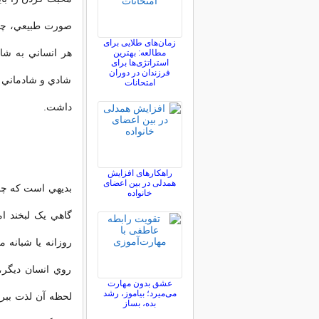
صورت طبيعي، چهر
زمان‌های طلایی برای
هر انساني به شاد
مطالعه: بهترین
استراتژی‌ها برای
فرزندان در دوران
شادي و شادماني 
امتحانات
داشت.
راهکارهای افزایش
همدلی در بین اعضای
بديهي است که چني
خانواده
گاهي يک لبخند ام
روزانه يا شبانه م
روي انسان ديگر،
عشق بدون مهارت
می‌میرد؛ بیاموز، رشد
لحظه آن لذت ببر
بده، بساز