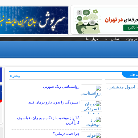
در بیتوته
تماس با ما
درباره ما
 بهتر
بیشتر »
روانشناسی رنگ صورتی
افسردگی را بدون دارو درمان کنید
13 راز موفقیت از نگاه جیم ران، فیلسوف
کارآفرین
چرا خنده درمانی؟