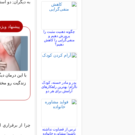
به ديگران; دو است
پیشنهاد ویژه
چگونه ذهنیت مثبت را
پرورش دهیم و
منفی‌گرایی را کاهش
دهیم؟
با این درمان دیگ
پدر و مادر خسته، کودک
زندگیت رو مختل
ناآرام؛ بهترین راهکارهای
آرامش برای هر دو
چرا از برقراري 
ترس از قضاوت نداشته
باشید! مشاوره خانواده