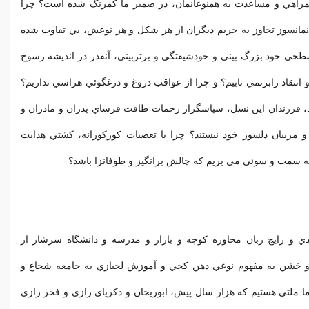
مراهي و مساعدت به همنوعانمان، در ضمير ما کمرنگ شده است؟ چرا
نمانسوز تجاوز به حريم ديگران از هر شکل و هر نوعش، بي تفاوت شده
طحي خود بزرگ بيني و خودشيفتگي و برتربيني، آنقدر در انديشه رسوخ
انتقاد رابرنمي تابيم؟ و چرا از عواقب دروغ و درغگوئي هراسي نداريم؟
يد، فرزندان اين نسل، سپاسگزار زحمات طاقت فرساي پدران و مادران و
و مربيان دلسوز خود نيستند؟ چرا با تعصبات کورکورانه، کشتي هدايت
به سمت و سوئي مي بريم که چالش برانگيز و طوفانزا باشد؟
ردي و رايج زبان محاوره کوچه و بازار و مدرسه و دانشگاه سرشار از
د و خشن به مفهوم نوعي دهن کجي و آموزش لجبازي به جامعه شجاع و
 ملتي هستيم که هزار سال پيش، ابوريحان و ذکرياي رازي و فخر رازي