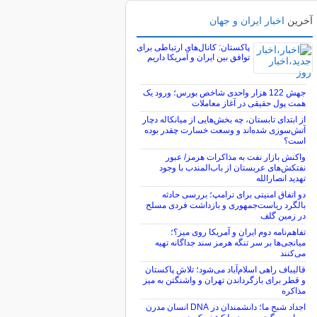
آخرین
اخبار ایران و جهان
پاکستان: کانال‌های ارتباطی برای
توافق بین ایران و آمریکا داریم
جهش 122 هزار واحدی شاخص بورس؛ ورود یک
همت پول حقیقی در آغاز معاملات
از ابتدای تابستان، چه بخش‌هایی از میانکاله دچار
آتش‌سوزی شده‌اند و وسعت خسارت چقدر بوده
است؟
واکنش بازار نفت به مذاکرات هرمز/ عبور
نفتکش‌های عربستان از باب‌المندب با وجود
تهدید انصارالله
دو اتفاق امنیتی برای ترامپ؛ بررسی حادثه
بالگرد ریاست‌جمهوری و بازداشت فردی مسلح
در زمین گلف
تفاهم‌نامه دوم ایران و آمریکا روی میز؟؛
میانجی‌ها بر سر تنگه هرمز سند جداگانه تهیه
می‌کنند
قالیباف راهی اسلام‌آباد می‌شود؛ تلاش پاکستان
و قطر برای بازگرداندن تهران و واشنگتن به میز
مذاکره
اجداد شبح ما؛ دانشمندان در DNA انسان مدرن