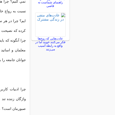
نمي کنيم؟ چرا ه
راهنمای شماست نه
قاضی
نسبت به رواج خا
ايم؟ چرا در هر س
کرده که نصيحت و 
عادت‌هایی که زوج‌ها
چرا آنگونه که با
فکر می‌کنند خوبند اما در
واقع به رابطه آسیب
می‌زنند
معلمان و اساتيد 
جوانان جامعه را 
چرا ادبيات کارب
واژگان زننده تن
صبورمان است؟ ما