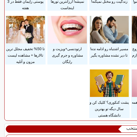
و!
زندگیت رو مختل نمیکنه!
نمیشه! ارزانترین تورها
پوستی زایمان فقط در 3
اینجاست
هفته
وع
مسیر اشتباه رو ادامه نده!
ارتودنسی+ویزیت و
تا 50% تخفیف مجلل ترین
وازم
تا دیر نشده مشاوره بگیر
مشاوره و جرم گیری
تالارها + مشاهده لیست
رایگان
مزون و آتلیه
همه
پشت کنکوری؟ کلیک کن و
سال دیگه تو بهترین
دانشگاه هستی
منتخب