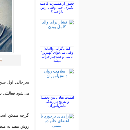
چطور از همسرت فاصله
نگيری، حتی وقتی ازش
ناراحتی؟
کمال‌گرایی والدانه؛
وقتی می‌خوای "بهترین"
باشی و همه‌چیز خراب
بر
میشه!
سرحالی اول صبح 
می‌شود فعالیتی س
اهمیت تعادل بین تحصیل
و تفریح در زندگی
دانش‌آموزان
گرچه ممکن است ر
روش مفید به منظو