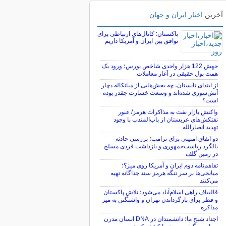
آخرین
اخبار ایران و جهان
پاکستان: کانال‌های ارتباطی برای
توافق بین ایران و آمریکا داریم
جهش 122 هزار واحدی شاخص بورس؛ ورود یک
همت پول حقیقی در آغاز معاملات
از ابتدای تابستان، چه بخش‌هایی از میانکاله دچار
آتش‌سوزی شده‌اند و وسعت خسارت چقدر بوده
است؟
واکنش بازار نفت به مذاکرات هرمز/ عبور
نفتکش‌های عربستان از باب‌المندب با وجود
تهدید انصارالله
دو اتفاق امنیتی برای ترامپ؛ بررسی حادثه
بالگرد ریاست‌جمهوری و بازداشت فردی مسلح
در زمین گلف
تفاهم‌نامه دوم ایران و آمریکا روی میز؟؛
میانجی‌ها بر سر تنگه هرمز سند جداگانه تهیه
می‌کنند
قالیباف راهی اسلام‌آباد می‌شود؛ تلاش پاکستان
و قطر برای بازگرداندن تهران و واشنگتن به میز
مذاکره
اجداد شبح ما؛ دانشمندان در DNA انسان مدرن