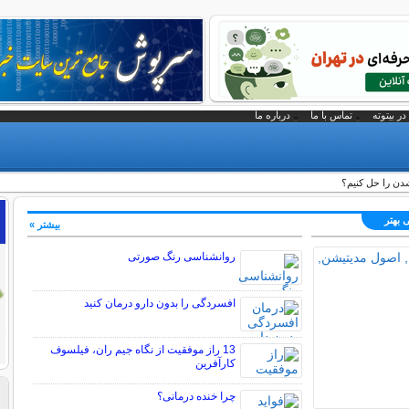
در بیتوته
تماس با ما
درباره ما
دن را حل کنیم؟
 بهتر
بیشتر »
روانشناسی رنگ صورتی
افسردگی را بدون دارو درمان کنید
13 راز موفقیت از نگاه جیم ران، فیلسوف
کارآفرین
چرا خنده درمانی؟