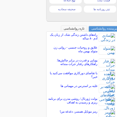
قیمت تبلت
نهج البلاغه
تیتر روزنامه ها
صحیفه سجادیه
پربیننده روانشناسی
تازه روانشناسی
راه‌های داشتن زندگی شاد، از زبان یک
آدم ۸۰ ساله
علایق و روحیات جنسی - روانی زن
متولد بهمن ماه
پویایی و قدرت در برابر چالش‌ها:
راهکارهای رفتار جرات مندانه
با تقاضای دورکاری موافقت می‌کنید یا
خیر؟
غلبه بر استرس در مهمانی ها
بولت ژورنال؛ روشی مدرن برای برنامه
ریزی و رسیدن به اهداف
رمز موبایل همسر، دغدغه من!