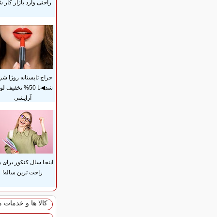
راحتی وارد بازار کار ش
حراج تابستانه روژا شر
شد◀تا 50% تخفیف ل
آرایشی
اینجا سال کنکور برای 
راحت ترین ساله!
کالا ها و خدمات 