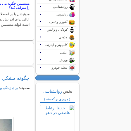
مدیتیشن چگونه می تو
روانشناسی
را متوقف کند؟
مدیتیشن یا در اصطلا
زناشویی
عالی برای افزایش تم
آشپزی و تغذیه
است فواید مدیتیشن 
کودکان و والدین
مذهبی
کامپیوتر و اینترنت
علمی
ورزش
مجله خودرو
چگونه مشکل دی
برای زندگی به
مجموعه:
بخش
روانشناسی
( مروری بر گذشته )