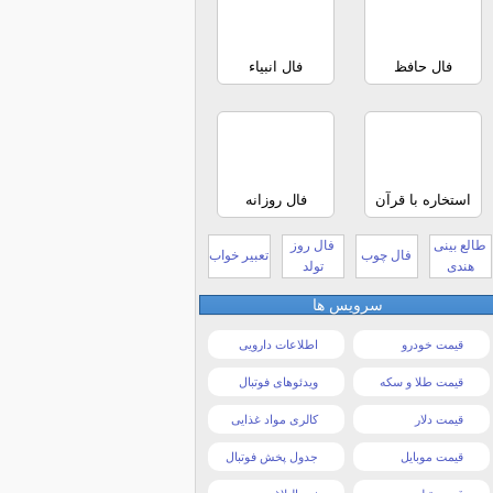
فال حافظ
فال انبیاء
استخاره با قرآن
فال روزانه
طالع بینی
فال روز
فال چوب
تعبیر خواب
هندی
تولد
سرویس ها
قیمت خودرو
اطلاعات دارویی
قیمت طلا و سکه
ویدئوهای فوتبال
قیمت دلار
کالری مواد غذایی
قیمت موبایل
جدول پخش فوتبال