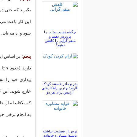
این کار باعث می‌ش
چگونه ذهنیت مثبت را
شود و ادامه یابد.
پرورش دهیم و
منفی‌گرایی را کاهش
دهیم؟
پنجم:
بر اساس این
بیداری خود را م
پدر و مادر خسته، کودک
ناآرام؛ بهترین راهکارهای
خارج شوید. این ک
آرامش برای هر دو
که بلافاصله از ح
به انجام برخی حر
ترس از قضاوت نداشته
باشید! مشاوره خانواده