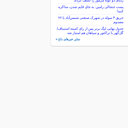
ردپای دو گونه مرموز را کشف کردند
پست جنجالی رامین: به جای قایم شدن، مذاکره
کنید!
حریق ۳ سوله در شهرک صنعتی شمس‌آباد با ۲۶
مصدوم
جدول نهایی لیگ برتر پس از رای کمیته استیناف/
گل‌گهر با تراکتور و سپاهان هم امتیاز شد
سایر خبرهای داغ »