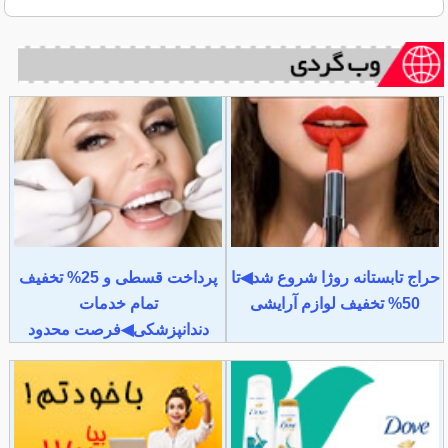
حراج تابستانه روژا شروع شد◀تا
پرداخت قسطی و 25% تخفیف
50% تخفیف لوازم آرایشی
تمام خدمات
دندانپزشکی◀فرصت محدود