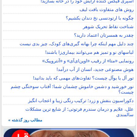
اسپری فیکس کننده آرایش خود را در خانه بسازید!
روش های متفاوت بافت لیف
چگونه با ارتودنسی نخ دندان بکشیم؟
شناخت نقاط تحریک شوهر
چقدر به همسرتان اعتماد دارید؟
چند دلیل مهم اینکه چرا بهانه گیری‌های کودک، چیز بدی نیست
لباس‎های نو و تمیز هم می‌توانند بیماری‌زا باشند!
رونمایی «متا» از رقیب «اوپن‌ای‌آی» و «آنتروپیک»
هوش مصنوعی جدید، انسان از آب درآمد!
تور آل یا یوآل چیست؟ تفاوت‌های مهمی که باید بدانید!
نور خورشید و دشمن خاموش چشمان شما؛ آفتاب سوختگی چشم
چیست؟
دکوراسیون بنفش و زرد؛ ترکیب رنگی زیبا و اعجاب انگیز
علل، علایم و درمان سندرم فرتوتی؛ از شایع ترین مشکلات
سالمندی
مطالب روز گذشته »