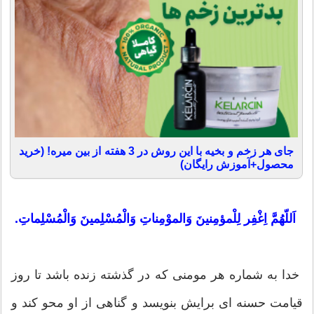
جای هر زخم و بخیه با این روش در 3 هفته از بین میره! (خرید
محصول+آموزش رایگان)
اَللّهُمَّ اِغْفِر لِلْمؤمِنینَ وَالموْمِناتِ وَالْمُسْلِمینَ وَالْمُسْلِماتِ.
خدا به شماره هر مومنی که در گذشته زنده باشد تا روز
قیامت حسنه ای برایش بنویسد و گناهی از او محو کند و