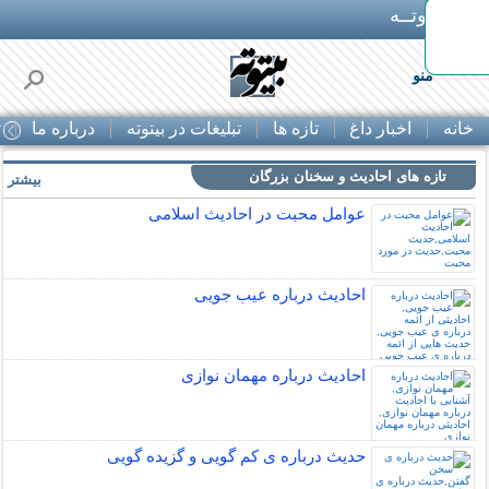
بـیتوتــه
ی های
منو
خانه
اخبار داغ
تازه ها
تبلیغات در بیتوته
درباره ما
ت
تازه های احادیث و سخنان بزرگان
بیشتر »
عوامل محبت در احادیث اسلامى
احادیث درباره عیب جویی
احادیث درباره مهمان نوازی
حدیث درباره ی کم گویی و گزیده گویی