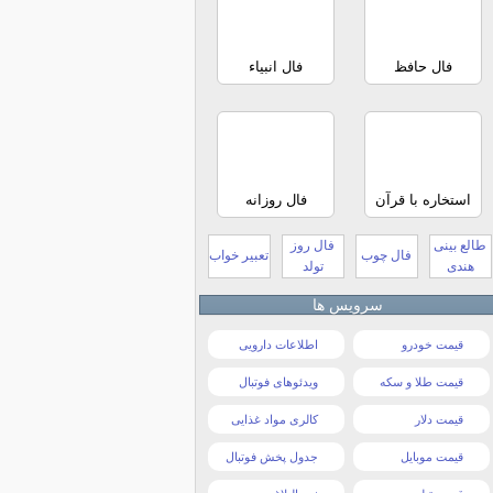
فال حافظ
فال انبیاء
استخاره با قرآن
فال روزانه
طالع بینی
فال روز
فال چوب
تعبیر خواب
هندی
تولد
سرویس ها
قیمت خودرو
اطلاعات دارویی
قیمت طلا و سکه
ویدئوهای فوتبال
قیمت دلار
کالری مواد غذایی
قیمت موبایل
جدول پخش فوتبال