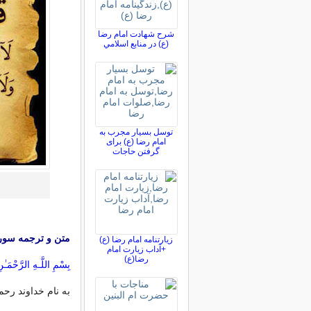
شرح شهادت امام رضا
(ع) در منابع اسلامي
توسل بسیار مجرب به
امام رضا (ع) برای
گرفتن حاجات
متن و ترجمه سور
زیارتنامه امام رضا (ع)
+آداب زیارت امام
رضا(ع)
بِسْمِ اللَّـهِ الرَّ‌حْمَـٰن
به نام خداوند رحم