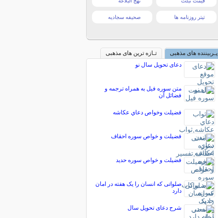
قیمت تبلت
نهج البلاغه
تیتر روزنامه ها
صحیفه سجادیه
پـربیننده های مذهبی
تـازه ترین های مذهبی
دعای تحویل سال نو
متن سوره فیل به همراه ترجمه و
فضائل آن
فضيلت وخواص دعاي عكاشه
فضیلت و خواص سوره احقاف
فضیلت و خواص سوره حدید
صلواتی که انسان را یک هفته در امان
دارد
‏شرح دعای تحویل سال