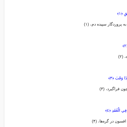
قِ ﴿١﴾
ه پروردگار سپيده دم، (۱)
(۲)
ا وَقَبَ ﴿٣﴾
ن فراگيرد، (۳)
فِي الْعُقَدِ ﴿٤﴾
فسون در گره‌ها، (۴)