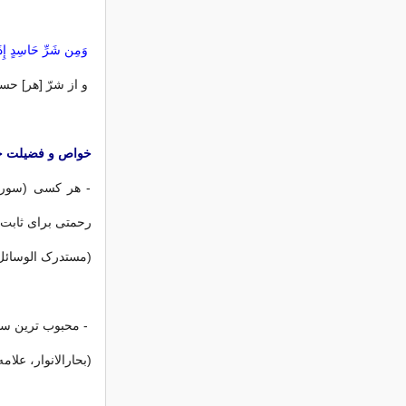
وَمِن شَرِّ‌ حَاسِدٍ إِذَ
و از شرّ [هر] حسود
خواص و فضیلت خ
- هر كسی (سوره 
رحمتی برای ثابت 
(مستدرک الوسائل، محد
- محبوب ترین سور
(بحارالانوار، علامه مجل