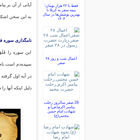
آیاتی از آن بر پی
فقط با ۲۲ هزار تومان؛
بیمه سفر به کربلا با
بهترین پوشش‌ها در سال
به این سخن اشکال 
۱۴۰۴
نامگذاری سوره ف
این سوره را فَلَ
اعمال شب و روز ۲۸
صفر
سپیده‌دم است.نام د
در آیه اول گرفته 
دلیل اینکه آنها را
28 صفر سالروز رحلت
پیامبر اکرم(ص) و
شهادت امام حسن
مجتبی(ع)