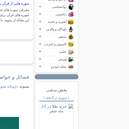
سوره هایی از قرآن 
روانشناسی
معرفی سوره های چشم
زناشویی
سوره های قرآن برای
این مقاله از بیتوته، 
آشپزی و تغذیه
کودکان و والدین
مذهبی
کامپیوتر و اینترنت
علمی
ورزش
مجله خودرو
فضائل و خواص
داروخانه معنو
مجموعه:
بخش
مذهبی
( مروری بر گذشته )