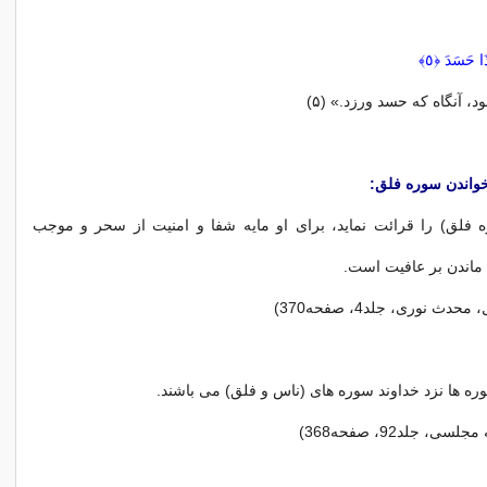
ا حَسَدَ ﴿٥﴾
، آنگاه كه حسد ورزد.» (۵)
واندن سوره فلق:
فلق) را قرائت نماید، برای او مایه شفا و امنیت از سحر و موجب
ماندن بر عافیت است.
ث نوری، جلد4، صفحه370)
‌ه ها نزد خداوند سوره های (ناس و فلق) می باشند.
سی، جلد92، صفحه368)