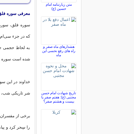
متن زیارتنامه امام
حسین (ع)
معرفی سوره فلق
هشدارهای ماه صفر و
به لحاظ حجمی جز
راه های رفع نحسی این
ماه
شده است سوره ف
خداوند در این سور
شر تاریکی شب، ز
تاریخ شهادت امام حسن
مجتبی (ع): هفتم صفر یا
بیست و هشتم صفر؟
برخی از مفسران ا
را سِحر کرد و پی