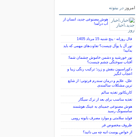
امروز
در بیتوته
هوش مصنوعی جدید، انسان از
آب درآمد!
فال روزانه - پنج شنبه 15 مرداد 1405
تور آل یا یوآل چیست؟ تفاوت‌های مهمی که باید
بدانید!
نور خورشید و دشمن خاموش چشمان شما؛
آفتاب سوختگی چشم چیست؟
دکوراسیون بنفش و زرد؛ ترکیب رنگی زیبا و
اعجاب انگیز
علل، علایم و درمان سندرم فرتوتی؛ از شایع
ترین مشکلات سالمندی
کاریکاتور تغذیه سالم
تغذیه مناسب برای بعد از ترک سیگار
هوش مصنوعی جمینای به عینک هوشمند
سامسونگ رسید
فواید سلامتی و موارد مصرف بابونه رومی
ظروف مخصوص فر
از خواص پوست انبه چه می دانید؟