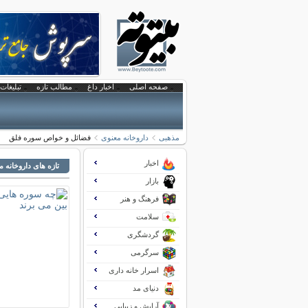
صفحه اصلی
اخبار داغ
مطالب تازه
تبلیغات 
مذهبی
داروخانه معنوی
فضائل و خواص سوره فلق
اخبار
تازه های داروخانه 
بازار
فرهنگ و هنر
سلامت
گردشگری
سرگرمی
اسرار خانه داری
دنیای مد
آرایش و زیبایی