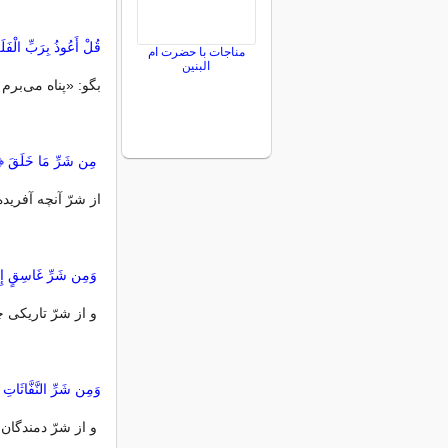
قُلْ أَعُوذُ بِرَ‌بِّ الْفَلَ
مناجات با حضرت ام
البنین
بگو: «پناه مى‌برم ب
مِن شَرِّ‌ مَا خَلَقَ ﴿٢﴾
از شرّ آنچه آفريده، 
وَمِن شَرِّ‌ غَاسِقٍ إِذَ
و از شرّ تاريكى چو
وَمِن شَرِّ‌ النَّفَّاثَاتِ 
و از شرّ دمندگان ا