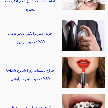
تمام خدمات دندانپزشکی◀فرصت
محدود
خرید عطر و ادکلن دلخواهت با
30% تخفیف از روژا
حراج تابستانه روژا شروع شد◀تا
50% تخفیف لوازم آرایشی
۵۰٪ تخفیف ارتودنسی دندان