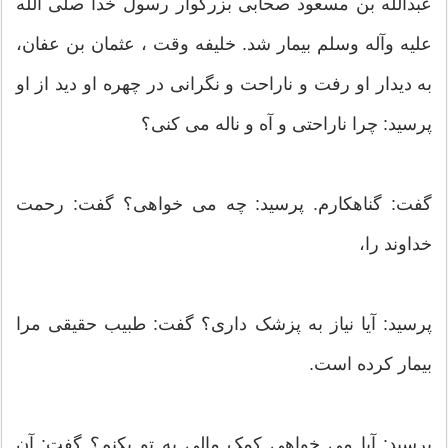
عبدالله بن مسعود صحابی بزرگوار رسول خدا صلی الله
علیه وآله وسلم بیمار شد. خلیفه وقت ، عثمان بن عفان،
به دیدار او رفت و ناراحت و نگرانی در چهره او دید از او
پرسید: چرا ناراحتی و آه و ناله می کنی؟
گفت: گناهکارم. پرسید: چه می خواهی؟ گفت: رحمت
خداوند را،
پرسید: آیا نیاز به پزشک داری؟ گفت: طبیب حقیقی مرا
بیمار کرده است.
پرسید: آیا می خواهی کمک مالی به تو بکنم؟ گفت: آن