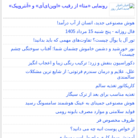
رونمایی «متا» از رقیب «اوپن‌ای‌آی» و «آنتروپیک»
هوش مصنوعی جدید، انسان از آب درآمد!
فال روزانه - پنج شنبه 15 مرداد 1405
تور آل یا یوآل چیست؟ تفاوت‌های مهمی که باید بدانید!
نور خورشید و دشمن خاموش چشمان شما؛ آفتاب سوختگی چشم
چیست؟
دکوراسیون بنفش و زرد؛ ترکیب رنگی زیبا و اعجاب انگیز
علل، علایم و درمان سندرم فرتوتی؛ از شایع ترین مشکلات
سالمندی
کاریکاتور تغذیه سالم
تغذیه مناسب برای بعد از ترک سیگار
هوش مصنوعی جمینای به عینک هوشمند سامسونگ رسید
فواید سلامتی و موارد مصرف بابونه رومی
ظروف مخصوص فر
از خواص پوست انبه چه می دانید؟
آموزش سوارکاری و اصول اسب سواری