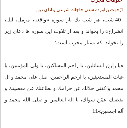
1)جهت برآورده شدن حاجات شرعی و ادای دین
40 شب، هر شب یك بار سوره «واقعه، مزمل، لیل،
انشراح» را بخواند و بعد از تلاوت این سوره ها دعای زیر
را بخواند. كه بسیار مجرب است:
«یا رازق السائلین، یا راحم المساكین، یا ولی المؤمنین، یا
غیاث المستغیثین، یا ارحم الراحمین، صل علی محمد و آل
محمد واكفنی حلالك عن حرامك و بطاعتك عن معصیتك و
بفضلك عمّن سواك، یا اله العالمین و صلی الله محمد و
آله اجمعین»11