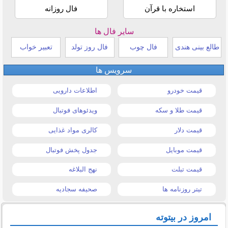
استخاره با قرآن
فال روزانه
سایر فال ها
طالع بینی هندی
فال چوب
فال روز تولد
تعبیر خواب
سرویس ها
قیمت خودرو
اطلاعات دارویی
قیمت طلا و سکه
ویدئوهای فوتبال
قیمت دلار
کالری مواد غذایی
قیمت موبایل
جدول پخش فوتبال
قیمت تبلت
نهج البلاغه
تیتر روزنامه ها
صحیفه سجادیه
امروز در بیتوته