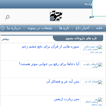
بـیتوتــه
ها
منو
خانه
اخبار داغ
تازه ها
تبلیغات در بیتوته
درباره ما
ت
تازه های داروخانه معنوی
بیشتر »
سوره هایی از قرآن برای دفع چشم زخم
آیا دعاها برای رفع بی خوابی موثر هستند؟
متن آیه عز و فضائل آن
متن زيارت اربعين