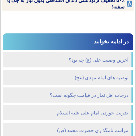
۵۰٪ تخفیف ارتودنسی دندان اقساطی بدون نیاز به چک یا
سفته!
در ادامه بخوانید
آخرین وصیت علی (ع) چه بود؟
توصیه هاى امام مهدى (عج)
درجات اهل نماز در قیامت چگونه است؟
ضربت خوردن امام علی علیه السلام
مراسم نامگذارى حضرت محمد (ص)