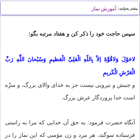
آموزش نماز
بیشتر بخوانید:
سپس حاجت خود را ذكر كن و هفتاد مرتبه بگو:
لاحَوْلَ وَلاقُوَّةَ اِلاّ بِاللّهِ الْعَلِىِّ الْعَظيمِ وَسُبْحانَ اللَّهِ رَبِّ
الْعَرْشِ الْكَريمِ
و جنبش و نيرويى نيست جز به خداى والاى بزرگ، و منزّه
است خدا پروردگار عرش بزرگ.
آنگاه حضرت فرمود: به حق آن خدايى كه مرا به راستى
فرستاده سوگند، هر مرد و زن مؤمنى كه اين نماز را در