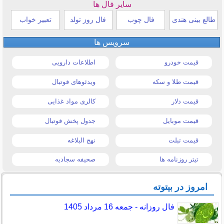
سایر فال ها
طالع بینی هندی
فال چوب
فال روز تولد
تعبیر خواب
سرویس ها
قیمت خودرو
اطلاعات دارویی
قیمت طلا و سکه
ویدئوهای فوتبال
قیمت دلار
کالری مواد غذایی
قیمت موبایل
جدول پخش فوتبال
قیمت تبلت
نهج البلاغه
تیتر روزنامه ها
صحیفه سجادیه
امروز در بیتوته
فال روزانه - جمعه 16 مرداد 1405