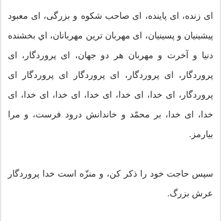
اى زنده، اى پاينده، اى صاحب شكوه و بزرگى، اى معبود
پيشينيان و پسينيان، اى مهربان ترين مهربانان، اي بخشنده
دنيا و آخرت و مهربان هر دو جهان، اى پروردگار، اى
پروردگار، اى پروردگار، اى پروردگار اى پروردگار اى
پروردگار، اى خدا، اى خدا، اى خدا، اى خدا، اى خدا، اى
خدا، اى خدا، بر محمّد و خاندانش درود فرست، و مرا
بيارمز.
سپس حاجت خود را ذكر كن، و منزّه است خدا پروردگار
عرش بزرگ.