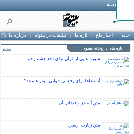
بـیتوتــه
منو
خانه
اخبار داغ
تازه ها
تبلیغات در بیتوته
درباره ما
ت
تازه های داروخانه معنوی
بیشتر »
سوره هایی از قرآن برای دفع چشم زخم
آیا دعاها برای رفع بی خوابی موثر هستند؟
متن آیه عز و فضائل آن
متن زيارت اربعين