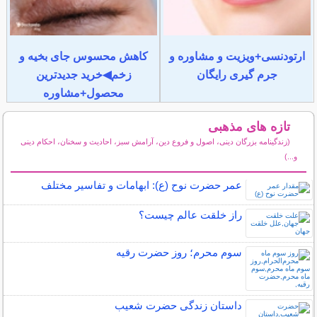
ارتودنسی+ویزیت و مشاوره و
کاهش محسوس جای بخیه و
جرم گیری رایگان
زخم◀خرید جدیدترین
محصول+مشاوره
تازه های مذهبی
(زندگینامه بزرگان دینی، اصول و فروع دین، آرامش سبز، احادیث و سخنان، احکام دینی
و...)
سایر مطالب مذهبی
عمر حضرت نوح (ع): ابهامات و تفاسیر مختلف
راز خلقت عالم چيست؟
سوم محرم؛ روز حضرت رقیه
داستان زندگی حضرت شعیب