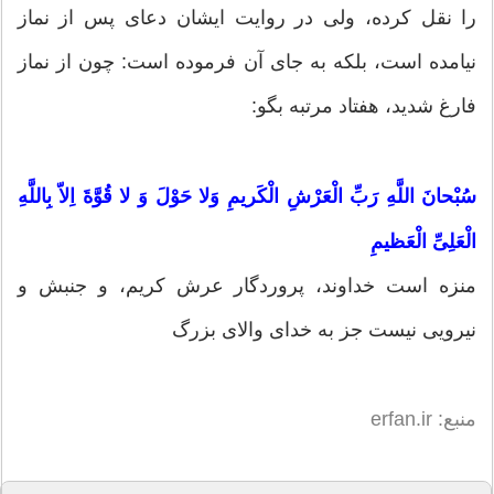
را نقل كرده، ولى در روايت ايشان دعاى پس از نماز
نيامده است، بلكه به جاى آن فرموده است: چون از نماز
فارغ شديد، هفتاد مرتبه بگو:
سُبْحانَ اللَّهِ رَبِّ الْعَرْشِ الْكَريمِ وَلا حَوْلَ وَ لا قُوَّةَ اِلاّ بِاللَّهِ
الْعَلِىِّ الْعَظيمِ
منزه است خداوند، پروردگار عرش كريم، و جنبش و
نيرويى نيست جز به خداى والاى بزرگ
منبع: erfan.ir