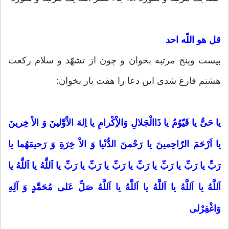
قل هو اللّه احد
بيست وپنج مرتبه بخوان و چون از تشهّد و سلام ركعت
هشتم فارغ شدى اين دعا را هفت بار بخوان:
يا حَىُّ يا قَيّوُمُ يا ذَاالْجَلالِ وَالاِْكْرامِ يا اِلهَ الاَْوَّلينَ وَ الاْ خِرينَ
يا اَرْحَمَ الرّاحِمينَ يا رَحْمنَ الدُّنْيا وَ الاْ خِرَةِ وَ رَحيمَهُما يا
رَبِّ يا رَبِّ يا رَبِّ يا رَبِّ يا رَبِّ يا رَبِّ يا رَبِّ يا اَللَّهُ يا اَللَّهُ يا
اَللَّهُ يا اَللَّهُ يا اَللَّهُ يا اَللَّهُ يا اَللَّهُ صَلِّ عَلى مُحَمَّدٍ وَ آلِهِ
وَاغْفِرْلى