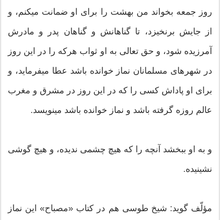
روز جمعه بخواند من بهشت را براى او ضمانت ميكنم، و
از جايش برنخيزد، تا گناهانش و گناهان پدر و مادرش
آمرزيده شود، و حق تعالى به او ثواب هركه را در اين روز
در شهرهاى مسلمانان نماز خوانده باشد عطا ميفرمايد، و
براى او پاداش كسى را كه در اين روز در مشرق و مغرب
عالم روزه گرفته باشد و نماز خوانده باشد مينويسد.
و به او ببخشد آنچه را كه هيچ چشمى نديده، و هيچ گوشى
نشينيده.
مؤلّف گويد: شيخ طوسى هم در كتاب «مصباح» اين نماز