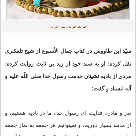
طریقه خواندن نماز اعرابی
سيّد ابن طاووس در كتاب جمال الأسبوع از شيخ تلعكبرى
نقل كرده: او به سند خود از زيد بن ثابت روايت كرده:
مردى از باديه نشينان خدمت رسول خدا صلى اللّه عليه و
آله ايستاد و گفت:
پدر و مادرم فدايت اى رسول خدا، ما در باديه هستيم، و
از مدينه بسيار دوريم، و نميتوانيم هر جمعه به نماز جمعه