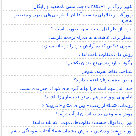
تغییر بزرگ در ChatGPT / چت متنی نامحدود و رایگان
زیورآلات و طلاهای مناسب آقایان با طراحی‌های مدرن و منحصر
به فرد
نبوت از نظر اهل سنت به چه صورت است ؟
اشعار ترکی عاشقانه به همراه ترجمه فارسی
اسپری فیکس کننده آرایش خود را در خانه بسازید!
روش های متفاوت بافت لیف
چگونه با ارتودنسی نخ دندان بکشیم؟
شناخت نقاط تحریک شوهر
چقدر به همسرتان اعتماد دارید؟
چند دلیل مهم اینکه چرا بهانه گیری‌های کودک، چیز بدی نیست
لباس‎های نو و تمیز هم می‌توانند بیماری‌زا باشند!
رونمایی «متا» از رقیب «اوپن‌ای‌آی» و «آنتروپیک»
هوش مصنوعی جدید، انسان از آب درآمد!
تور آل یا یوآل چیست؟ تفاوت‌های مهمی که باید بدانید!
نور خورشید و دشمن خاموش چشمان شما؛ آفتاب سوختگی چشم