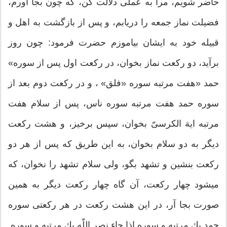
حاضر شويم، مرا به عملى دلالت كن، كه چون بجا آورم،
فضيلت نماز جمعه را دريابم، و پس از بازگشت به اهل و
قبيله خود به ايشان بياموزم حضرت فرمود: چون روز
برآيد، دو ركعت نماز بخوان، در ركعت اول پس از سوره»
حمد «هفت مرتبه سوره «فلق» ، و در ركعت دوم بعد از
سوره حمد هفت مرتبه سوره ناس، پس از سلام هفت
مرتبه اية الكرسىّ بخوان، سپس برخيز، و هشت ركعت
ديگر به دو سلام بخوان، به اين طريق كه پس از هر دو
ركعت بنشين و تشهد بگو، ولى سلام تشهد را نخوان، كه
ميشود چهار ركعت، آن گاه چهار ركعت ديگر به همين
صورت بجا آر، در اين هشت ركعت در هر ركعتى سوره
حمد يك مرتبه و سوره اذا جاء نصر اللّه يك مرتبه و سوره