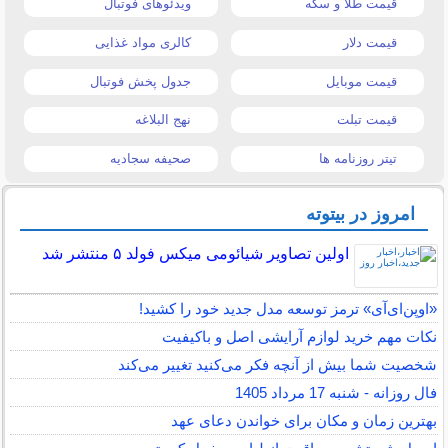
قیمت طلا و سکه
ویدئوهای فوتبال
قیمت دلار
کالری مواد غذایی
قیمت موبایل
جدول پخش فوتبال
قیمت تبلت
نهج البلاغه
تیتر روزنامه ها
صحیفه سجادیه
امروز در بیتوته
اولین تصاویر شیائومی میکس فولد ۵ منتشر شد
«اوپن‌ای‌آی» ترمز توسعه مدل جدید خود را کشید!
نکات مهم خرید لوازم آرایشی اصل و باکیفیت
شخصیت شما بیش از آنچه فکر می‌کنید تغییر می‌کند
فال روزانه - شنبه 17 مرداد 1405
بهترین زمان و مکان برای خواندن دعای عهد