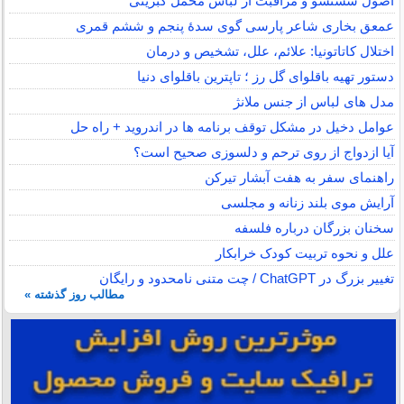
اصول شستشو و مراقبت از لباس مخمل کبریتی
عمعق بخاری شاعر پارسی گوی سدهٔ پنجم و ششم قمری
اختلال کاتاتونیا: علائم، علل، تشخیص و درمان
دستور تهیه باقلوای گل رز ؛ تاپترین باقلوای دنیا
مدل های لباس از جنس ملانژ
عوامل دخیل در مشکل توقف برنامه ها در اندروید + راه حل
آیا ازدواج از روی ترحم و دلسوزی صحیح است؟
راهنمای سفر به هفت آبشار تیرکن
آرایش موی بلند زنانه و مجلسی
سخنان بزرگان درباره فلسفه
علل و نحوه تربیت کودک خرابکار
تغییر بزرگ در ChatGPT / چت متنی نامحدود و رایگان
مطالب روز گذشته »