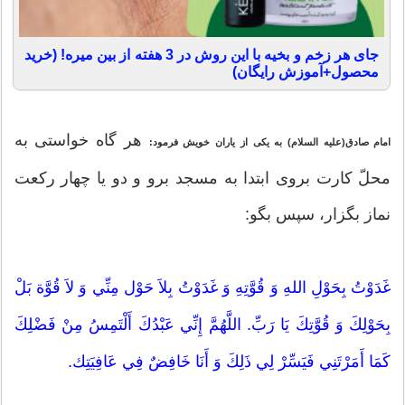
جای هر زخم و بخیه با این روش در 3 هفته از بین میره! (خرید
محصول+آموزش رایگان)
هر گاه خواستى به
امام صادق(عليه السلام) به يكى از ياران خويش فرمود:
محلّ كارت بروى ابتدا به مسجد برو و دو يا چهار ركعت
نماز بگزار، سپس بگو:
غَدَوْتُ بِحَوْلِ اللهِ وَ قُوَّتِهِ وَ غَدَوْتُ بِلاَ حَوْل مِنِّي وَ لاَ قُوَّة بَلْ
بِحَوْلِكَ وَ قُوَّتِكَ يَا رَبِّ. اللَّهُمَّ إِنِّي عَبْدُكَ أَلْتَمِسُ مِنْ فَضْلِكَ
كَمَا أَمَرْتَنِي فَيَسِّرْ لِي ذَلِكَ وَ أَنَا خَافِضٌ فِي عَافِيَتِك.