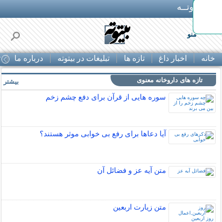
بـیتوتــه
وستی
منو
خانه
اخبار داغ
تازه ها
تبلیغات در بیتوته
درباره ما
ت
تازه های داروخانه معنوی
بیشتر »
سوره هایی از قرآن برای دفع چشم زخم
آیا دعاها برای رفع بی خوابی موثر هستند؟
متن آیه عز و فضائل آن
متن زيارت اربعين