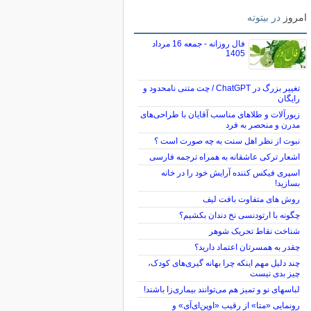
امروز
در بیتوته
فال روزانه - جمعه 16 مرداد
1405
تغییر بزرگ در ChatGPT / چت متنی نامحدود و
رایگان
زیورآلات و طلاهای مناسب آقایان با طراحی‌های
مدرن و منحصر به فرد
نبوت از نظر اهل سنت به چه صورت است ؟
اشعار ترکی عاشقانه به همراه ترجمه فارسی
اسپری فیکس کننده آرایش خود را در خانه
بسازید!
روش های متفاوت بافت لیف
چگونه با ارتودنسی نخ دندان بکشیم؟
شناخت نقاط تحریک شوهر
چقدر به همسرتان اعتماد دارید؟
چند دلیل مهم اینکه چرا بهانه گیری‌های کودک،
چیز بدی نیست
لباس‎های نو و تمیز هم می‌توانند بیماری‌زا باشند!
رونمایی «متا» از رقیب «اوپن‌ای‌آی» و