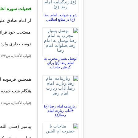
فضیلت سوره اعل
شرح شهادت امام رضا
(ع) در منابع اسلامي
از امام صادق علی
مستحب خود قرائت 
دوست داری وارد
(ثواب الأعمال، ص۱۲۲/ نورالثقلین/ البرهان، فیه: «ان شاءالله» محذوف)
توسل بسیار مجرب به
امام رضا (ع) برای
گرفتن حاجات
همچنین فرموده ان
هنگام شب جمعه سوره‌
(ثواب الأعمال، ص۱۱۸/ نورالثقلین)
زیارتنامه امام رضا (ع)
+آداب زیارت امام
رضا(ع)
پیامبر (صلی الله