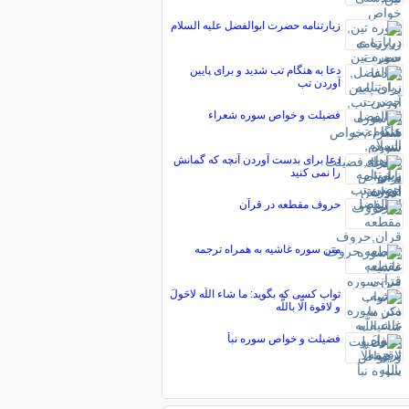
زیارتنامه حضرت ابوالفضل علیه السلام
دعا به هنگام تب شدید و برای پایین
آوردن تب
فضیلت و خواص سوره شعراء
دعا برای بدست آوردن آنچه که گمانش
را نمی کنید
حروف مقطعه در قرآن
متن سوره غاشیه به همراه ترجمه
ثواب کسى که بگوید: ما شاء اللَّه لاحَولَ
و لاقوة الّا باللَّه‏
فضیلت و خواص سوره نبأ