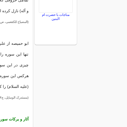
تمامی حروفی که بر
و آله) نازل کرده 
مناجات با حضرت ام
البنین
(المصباح للکفعمی، ص۴۵۰/ نورالثقلین/ نورالثقلین)
ابو حمیصه از علی
تنها این سوره را می
چیزی در این سور
هرکس این سوره را
(علیه السلام) را 
(مستدرک الوسایل، ج۴، ص۲۱۷/ نورالثقلین/ البرهان)
آثار و برکات سور