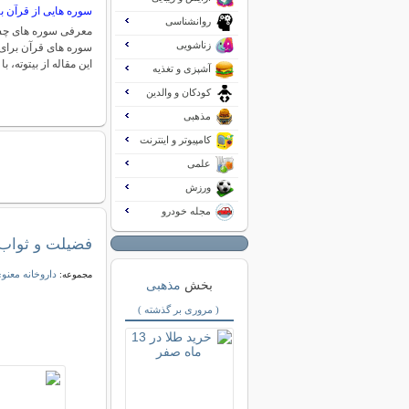
سوره هایی از قرآن 
روانشناسی
معرفی سوره های چشم
زناشویی
سوره های قرآن برای
این مقاله از بیتوته، 
آشپزی و تغذیه
کودکان و والدین
مذهبی
کامپیوتر و اینترنت
علمی
ورزش
مجله خودرو
فضیلت و ثواب
داروخانه معنو
مجموعه:
بخش
مذهبی
( مروری بر گذشته )