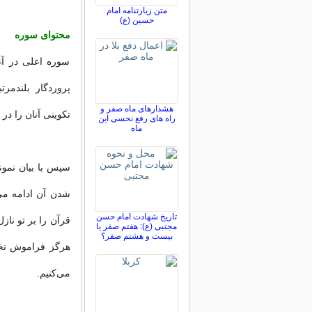
متن زیارتنامه امام
حسین (ع)
محتواى سوره
سوره اعلى در آغا
پروردگار بلندمر
هشدارهای ماه صفر و
تكوینى آنان را در
راه های رفع نحسی این
ماه
سپس با بیان نمون
شدن آن ادامه مى‌ی
تاریخ شهادت امام حسن
قرآن را بر تو نازل
مجتبی (ع): هفتم صفر یا
بیست و هشتم صفر؟
هرگز فراموش نخوا
مى‌كنیم.