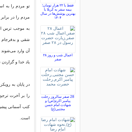
فقط با ۲۲ هزار تومان؛
تو مردم را به اس
بیمه سفر به کربلا با
بهترین پوشش‌ها در سال
مردم را در برابر
۱۴۰۴
به موجب ترس از خ
شقى و بدفرجام ك
آن وارد مى‌شوند و
اعمال شب و روز ۲۸
صفر
یاد خدا و گزاردن 
در پایان به رویكر
را بر آخرت ترجیح 
28 صفر سالروز رحلت
پیامبر اکرم(ص) و
شهادت امام حسن
كتب آسمانى پیشی
مجتبی(ع)
است.