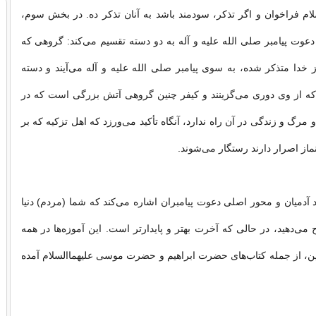
لام فراخوان و اگر تذكر، سودمند باشد به آنان تذكر ده. در بخش سوم،
 دعوت پیامبر صلى الله علیه و آله به دو دسته تقسیم مى‌كند: گروهى كه
دا متذكر شده، به سوى پیامبر صلى الله علیه و آله مى‌آیند و دسته
ه از وى دورى مى‌گزینند و كیفر چنین گروهى آتش بزرگى است كه در
 مرگ و زندگى در آن راه ندارد، آنگاه تأكید مى‌ورزد كه اهل تزكیه كه بر
نماز اصرار دارند رستگار مى‌شوند.
د آدمیان و محور اصلى دعوت پیامبران اشاره مى‌كند كه شما (مردم) دنیا
مى‌دهید، در حالى‌ كه آخرت بهتر و پایدارتر است. این آموزه‌ها در همه
ن، از جمله كتاب‌هاى حضرت ابراهیم و حضرت موسى علیهماالسلام آمده