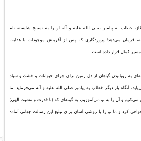
ز، خطاب به پیامبر صلى الله علیه و آله او را به تسبیح شایسته نام
تبه، فرمان مى‌دهد؛ پروردگارى كه پس از آفرینش موجودات با هدایت
 مسیر كمال قرار داده است.
ه‌اى به رویانیدن گیاهان از دل زمین براى چراى حیوانات و خشك و سیاه
ابد، آنگاه بار دیگر خطاب به پیامبر صلى الله علیه و آله مى‌فرماید: ما
 مى‌كنیم و آن را به تو مى‌آموزیم، به ‌گونه‌اى كه (با قدرت و مشیت الهى)
هى كرد و ما تو را با روشى آسان براى تبلیغ این رسالت جهانى آماده