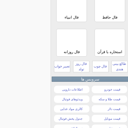
فال حافظ
فال انبیاء
استخاره با قرآن
فال روزانه
طالع بینی
فال روز
فال چوب
تعبیر خواب
هندی
تولد
سرویس ها
قیمت خودرو
اطلاعات دارویی
قیمت طلا و سکه
ویدئوهای فوتبال
قیمت دلار
کالری مواد غذایی
قیمت موبایل
جدول پخش فوتبال