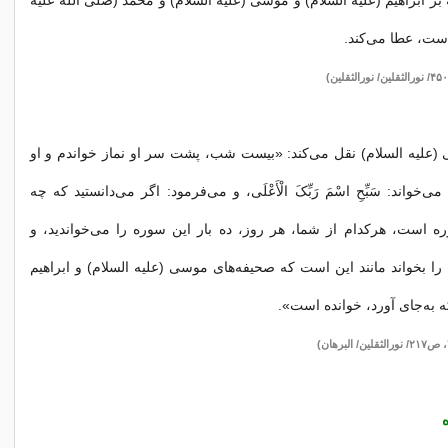
 ابراهیم (علیه السلام) و موسی (علیه السلام) و محمّد (صلی الله علیه
است، عطا می‌کند.
 (علیه السلام) نقل می‌کند: «بیست شب، پشت سر او نماز خواندم و او
‌خواند: سَبِّحِ اسْمَ رَبِّکَ الْأَعْلَی، و می‌فرمود: اگر می‌دانستید که چه
ه است، هرکدام از شما، هر روز، ده بار این سوره را می‌خواندید، و
 بخواند مانند این است که صحیفه‌های موسی (علیه السلام) و ابراهیم
که به‌جای آورد، خوانده است».
ه