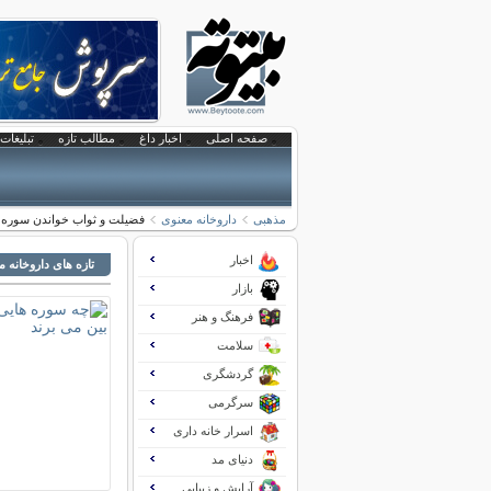
صفحه اصلی
اخبار داغ
مطالب تازه
تبلیغات 
مذهبی
داروخانه معنوی
فضیلت و ثواب خواندن سوره 
اخبار
تازه های داروخانه 
بازار
فرهنگ و هنر
سلامت
گردشگری
سرگرمی
اسرار خانه داری
دنیای مد
آرایش و زیبایی