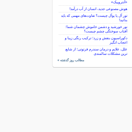
«آنتروپیک»
هوش مصنوعی جدید، انسان از آب درآمد!
تور آل یا یوآل چیست؟ تفاوت‌های مهمی که باید
بدانید!
نور خورشید و دشمن خاموش چشمان شما؛
آفتاب سوختگی چشم چیست؟
دکوراسیون بنفش و زرد؛ ترکیب رنگی زیبا و
اعجاب انگیز
علل، علایم و درمان سندرم فرتوتی؛ از شایع
ترین مشکلات سالمندی
مطالب روز گذشته »