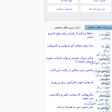
قیمت تبلت
نهج البلاغه
تیتر روزنامه ها
صحیفه سجادیه
پـربیننده های مذهبی
تـازه ترین های مذهبی
دعاها و آیاتی از قرآن برای رفع جادو و
سحر
دعا برای شفای کم شنوایی و ناشنوایی
شأن نزول، تفسیر و ثواب قرائت سوره
قریش چیست؟
داشتن بدنی سالم با رعایت این آداب
آیه هایی جهت افزایش رزق و روزی
مکروهاتى که موجب فقر و تنگدستى
مى شوند
متن سوره تین به همراه ترجمه