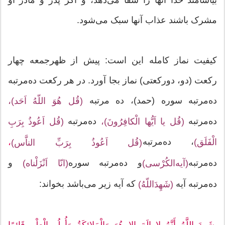
مشرک باشند عذاب آنها سبک می‌شود.
کیفیت نماز کامله این است: پیش از ظهر‌جمعه چهار
رکعت (دو، دورکعتی) نماز بجا آورد. در هر رکعت ده‌مرتبه
ده‌مرتبه سوره (حمد)، ده مرتبه
(قُل هُوَ اللّهُ اَحَد)،
ده‌مرتبه
ده‌مرتبه
(قُل یا اَیُّها الْکافِرُونَ)،
(قُل اَعُوذُ بِرَبِ
، ده‌مرتبه
،
الْفَلَق)
(قُل اَعُوذُ بِرَبِّ الناَّس)
ده‌مرتبه
و ده‌مرتبه سوره
و
(آیه‌الکُرْسی)
(انّا اَنْزَلْناه)
ده‌مرتبه آیه
که آیه زیر می‌باشد بخواند:
(شَهِدَاللّهُ)