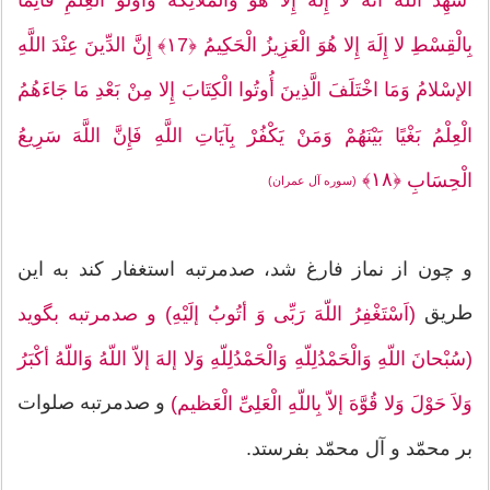
شَهِدَ اللَّهُ أَنَّهُ لا إِلَهَ إِلا هُوَ وَالْمَلائِکَةُ وَأُولُو الْعِلْمِ قَائِمًا
بِالْقِسْطِ لا إِلَهَ إِلا هُوَ الْعَزِیزُ الْحَکِیمُ ﴿١7﴾ إِنَّ الدِّینَ عِنْدَ اللَّهِ
الإسْلامُ وَمَا اخْتَلَفَ الَّذِینَ أُوتُوا الْکِتَابَ إِلا مِنْ بَعْدِ مَا جَاءَهُمُ
الْعِلْمُ بَغْیًا بَیْنَهُمْ وَمَنْ یَکْفُرْ بِآیَاتِ اللَّهِ فَإِنَّ اللَّهَ سَرِیعُ
﴿١٨﴾
الْحِسَابِ
(سوره آل عمران)
و چون از نماز فارغ شد، صدمرتبه استغفار کند به این
طریق
(اَسْتَغْفِرُ اللّهَ‌ رَبِّی وَ أتُوبُ إلَیْهِ) و صد‌مرتبه بگوید
(سُبْحانَ اللّهِ وَالْحَمْدُلِلّهِ وَالْحَمْدُلِلّهِ وَلا إلهَ إلاّ اللّهُ وَاللّهُ أکْبَرُ
و صد‌مرتبه صلوات
وَلاَ حَوْلَ وَلا قُوَّهَ إلاّ بِاللّهِ الْعَلِیِّ الْعَظیم)
بر محمّد و آل محمّد بفرستد.