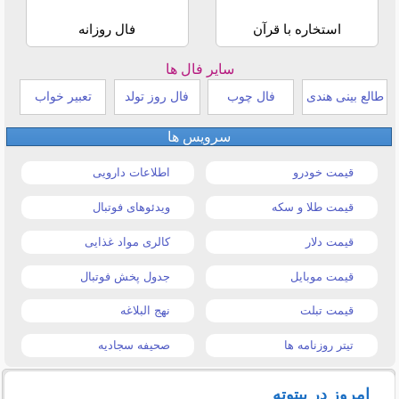
استخاره با قرآن
فال روزانه
سایر فال ها
طالع بینی هندی
فال چوب
فال روز تولد
تعبیر خواب
سرویس ها
قیمت خودرو
اطلاعات دارویی
قیمت طلا و سکه
ویدئوهای فوتبال
قیمت دلار
کالری مواد غذایی
قیمت موبایل
جدول پخش فوتبال
قیمت تبلت
نهج البلاغه
تیتر روزنامه ها
صحیفه سجادیه
امروز در بیتوته