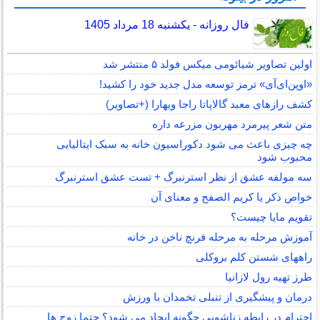
فال روزانه - یکشنبه 18 مرداد 1405
اولین تصاویر شیائومی میکس فولد ۵ منتشر شد
«اوپن‌ای‌آی» ترمز توسعه مدل جدید خود را کشید!
کشف رازهای معبد گالاپاتا راجا ویهارا (+تصاویر)
متن شعر پیرمرد مهربون مزرعه داره
چه چیزی باعث می شود دکوراسیون خانه به سبک ایتالیایی
محبوب شود
سه مولفه عشق از نظر استرنبرگ + تست عشق استرنبرگ
خواص ذکر یا کریم الصفح و معنای آن
تقویم مایا چیست؟
آموزش مرحله به مرحله فرنچ ناخن در خانه
راههای شستن کلم بروکلی
طرز تهیه رول لازانیا
درمان و پیشگیری از تنبلی تخمدان با ورزش
احترام در رابطه زناشویی چگونه ایجاد می شود؟ حتما زوج ها