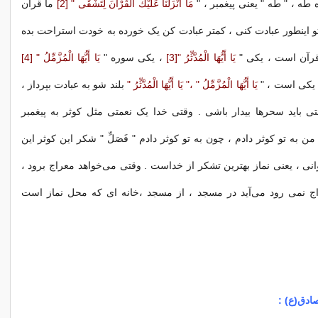
 طه ، " طه " یعنی پیغمبر ، "
مَا أَنْزَلْنَا عَلَیْكَ الْقُرْآنَ لِتَشْقَى
" [2]
ما قرآن
تو اینطور عبادت کنی ، کمتر عبادت کن یک خورده به خودت استراحت بده
قرآن است ، یکی "
یَا أَیُّهَا الْمُدَّثِّرُ "[3]
، یکی سوره "
یَا أَیُّهَا الْمُزَّمِّلُ " [4]
 یکی است ، "
یَا أَیُّهَا الْمُزَّمِّلُ " ،" یَا أَیُّهَا الْمُدَّثِّرُ "
بلند شو به عبادت بپرداز ،
ی باید سحرها بیدار باشی . وقتی خدا یک نعمتی مثل کوثر به پیغمبر
من به تو کوثر دادم ، چون به تو کوثر دادم " فَصَلِّ " شکر این کوثر این
نی ، یعنی نماز بهترین تشکر از خداست . وقتی می‌خواهد معراج برود ،
اج نمی ‌رود می‌آید در مسجد ، از مسجد ،خانه ای که محل نماز است
ادق(ع) :