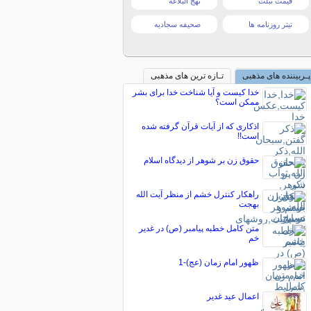
قیمت تبلت
نهج البلاغه
تیتر روزنامه ها
صحیفه سجادیه
پـربیننده های مذهبی
تـازه ترین های مذهبی
خدا کیست و آیا شناخت خدا برای بشر
ممکن است؟
اذکاری که از آیات قرآن گرفته شده
است!!
حقوق زن بر شوهر از دیدگاه اسلام
راهکار کنترل خشم از منظر آیت الله
بهجت
متن کامل خطبه پيامبر (ص) در غدیر
خم
ظهور امام زمان (عج)-1
اعمال عید غدیر