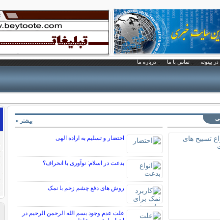
در بیتوته
تماس با ما
درباره ما
نی
بیشتر »
احتضار و تسلیم به اراده الهی
بدعت در اسلام: نوآوری یا انحراف؟
روش های دفع چشم زخم با نمک
علت عدم وجود بسم الله الرحمن الرحیم در