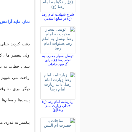
شرح شهادت امام رضا
(ع) در منابع اسلامي
نماز، مایه آرامش
دقت
کردید خیلی 
ولی پیغمبر ما ، 
توسل بسیار مجرب به
امام رضا (ع) برای
گرفتن حاجات
شد ، خطاب به نما
راحت می شویم . و
دیگر ببری ، تا وقت
پست‌ها و مقام‌ها و
زیارتنامه امام رضا (ع)
+آداب زیارت امام
رضا(ع)
پیغمبر
به قدری می‌