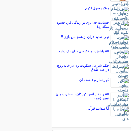
میلاد رسول اکرم
حسادت چه اثری بر زندگی فرد حسود
میگذارد؟
نهی شدید قرآن از همجنس بازی !!
40 پاداش باورنکردنی برای یک زیارت
حکم شرعی سکونت زن در خانه زوج
در عده طلاق
مُهر نماز و فلسفه آن
40 راهکار اُنس کودکان با حضرت ولیّ
عصر (عج)
آیا میدانید قرآنی