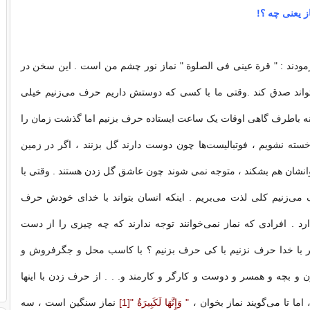
ز یعنی چه ؟!
مودند : " قرة عینی فی الصلوة " نماز نور چشم من است . این سخن در
واند صدق کند .وقتی ما با کسی که دوستش داریم حرف می‌زنیم خیلی
نه باطرف گاهی اوقات یک ساعت ایستاده حرف بزنیم اما گذشت زمان را
سته نشویم ، فوتبالیست‌ها چون دوست دارند گل بزنند ، اگر در زمین
انشان هم بشکند ، متوجه نمی شوند چون عاشق گل زدن هستند . وقتی با
ی‌زنیم کلی لذت می‌بریم . اینکه انسان بتواند با خدای خودش حرف
دارد . افرادی که نماز نمی‌خوانند توجه ندارند که چه چیزی را از دست
اگر با خدا حرف نزنیم با کی حرف بزنیم ؟ با کاسب محل و جگرفروش و
ن و بچه و همسر و دوست و کارگر و کارمند و. . . از حرف زدن با اینها
ما تا می‌گویند نماز بخوان ،
" وَإِنَّهَا لَكَبِیرَةٌ "[1]
نماز سنگین است ، سه