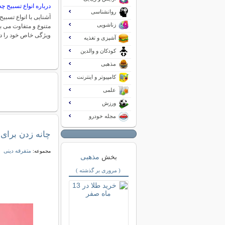
درباره انواع تسبیح چه
روانشناسی
آشنایی با انواع تسبیح
زناشویی
متنوع و متفاوت می ب
ویژگی خاص خود را د
آشپزی و تغذیه
کودکان و والدین
مذهبی
کامپیوتر و اینترنت
علمی
ورزش
مجله خودرو
چانه زدن برای ن
متفرقه دینی
مجموعه:
بخش
مذهبی
( مروری بر گذشته )