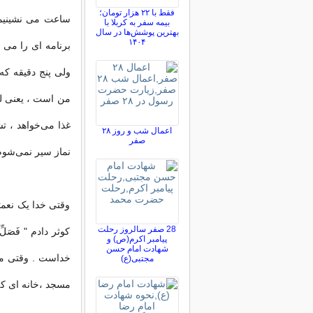
فقط با ۲۲ هزار تومان؛
ساعت می نشینیم ف
بیمه سفر به کربلا با
بهترین پوشش‌ها در سال
۱۴۰۴
برنامه ای را می 
ولی پنج
دقیقه
که 
من است ، یعنی ل
غذا می‌خواهد ، ت
اعمال شب و روز ۲۸
صفر
نماز سیر نمی‌شوم
وقتی خدا یک نعمتی
28 صفر سالروز رحلت
کوثر دادم " فَصَل
پیامبر اکرم(ص) و
شهادت امام حسن
خداست . وقتی می‌
مجتبی(ع)
مسجد ،خانه ای که