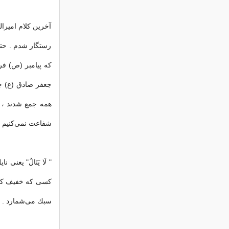
آخرین كلام امیرا
رستگار شدم . حتی
که پیامبر (ص) فر
جعفر صادق (ع) چه
همه جمع شدند ، چ
شفاعت نمی‌كنیم .
" لَا یَنَالُ" یعنی
كسی كه خفیف كند
سبك می‌شمارد . ه