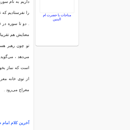
داریم به نام سوره
را نفرستادیم که 
مناجات با حضرت ام
البنین
. دو تا سوره در 
معنایش هم تقریبا
تو چون رهبر هست
می‌دهد ، می‌گوید 
است که نماز بخوا
از توی خانه معر
معراج می‌رود .
آخرین كلام امام ص