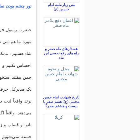
متن زیارتنامه امام
نور چشم بودن نما
حسین (ع)
حضرت رسول
فر
مورد ما هم می ت
هشدارهای ماه صفر و
راه های رفع نحسی این
شاد هستیم ، ممک
ماه
احساس نکنیم و خ
چمن بیفتند استخو
یک مدیرکل حرف م
تاریخ شهادت امام حسن
بزند واقعاً لذت 
مجتبی (ع): هفتم صفر یا
بیست و هشتم صفر؟
می‌دهند. واقعاً 
نانوا و قصاب و ز
خسته نمی‌شویم ، ا