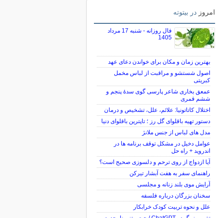
امروز
در بیتوته
فال روزانه - شنبه 17 مرداد
1405
بهترین زمان و مکان برای خواندن دعای عهد
اصول شستشو و مراقبت از لباس مخمل
کبریتی
عمعق بخاری شاعر پارسی گوی سدهٔ پنجم و
ششم قمری
اختلال کاتاتونیا: علائم، علل، تشخیص و درمان
دستور تهیه باقلوای گل رز ؛ تاپترین باقلوای دنیا
مدل های لباس از جنس ملانژ
عوامل دخیل در مشکل توقف برنامه ها در
اندروید + راه حل
آیا ازدواج از روی ترحم و دلسوزی صحیح است؟
راهنمای سفر به هفت آبشار تیرکن
آرایش موی بلند زنانه و مجلسی
سخنان بزرگان درباره فلسفه
علل و نحوه تربیت کودک خرابکار