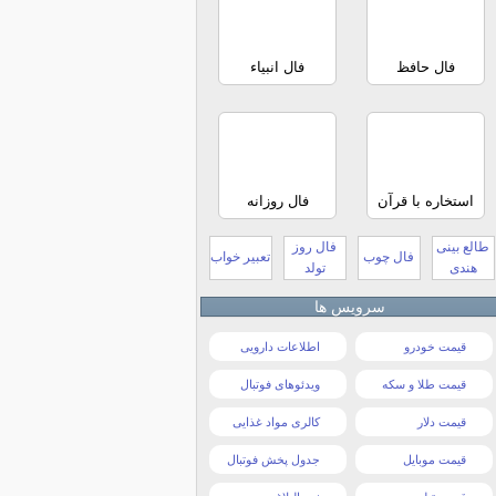
فال حافظ
فال انبیاء
استخاره با قرآن
فال روزانه
طالع بینی
فال روز
فال چوب
تعبیر خواب
هندی
تولد
سرویس ها
قیمت خودرو
اطلاعات دارویی
قیمت طلا و سکه
ویدئوهای فوتبال
قیمت دلار
کالری مواد غذایی
قیمت موبایل
جدول پخش فوتبال