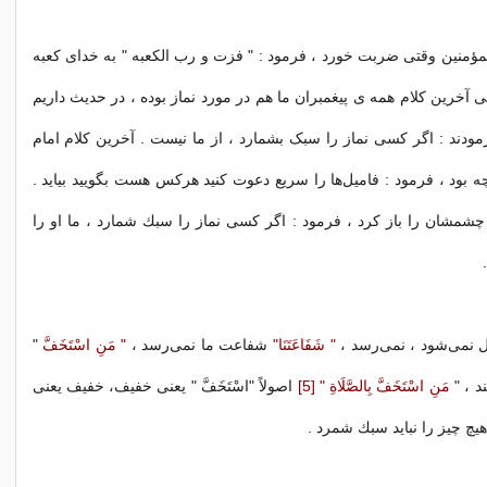
لمؤمنین وقتی ضربت خورد ، فرمود : " فزت و رب الكعبه " به خدای كعبه
 آخرین کلام همه ی پیغمبران ما هم در مورد نماز بوده ، در حدیث داریم
مودند : اگر کسی نماز را سبک بشمارد ، از ما نیست . آخرین كلام امام
 بود ، فرمود : فامیل‌ها را سریع دعوت كنید هركس هست بگویید بیاید .
شمشان را باز كرد ، فرمود : اگر كسی نماز را سبك شمارد ، ما او را
 نایل نمی‌شود ، نمی‌رسد ،
" شَفَاعَتَنَا"
شفاعت ما نمی‌رسد ،
" مَنِ اسْتَخَفَّ
"
 ، "
مَنِ اسْتَخَفَّ بِالصَّلَاةِ " [5]
اصولاً "اسْتَخَفَّ " یعنی خفیف، خفیف یعنی
یچ چیز را نباید سبك شمرد .