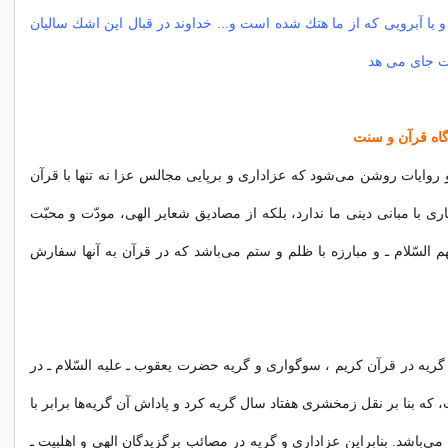
 آبرویى كه از ما هتك شده است و... خداوند در قبال این اشك سالیان
شت جاى مى هد
و روایات روشن می‌شود كه عزاداری و برپایی مجالس عزا نه تنها با قرآن
ی با مبانی دینی ما ندارد، بلكه از مصادیق شعایر الهی، مودّت و محبّت
م السّلام ـ و مبارزه با ظلم و ستم می‌باشد كه در قرآن به آنها سفارش
 گریه در قرآن كریم ، سوگواری و گریه حضرت یعقوب ـ علیه السّلام ـ در
ه بنا بر نقل زمخشری هفتاد سال گریه كرد و پاداش آن گریه‌ها برابر با
می‌باشد. بنابراین عزاداری و گریه در مصائب برگزیدگان الهی و اهلبیت ـ