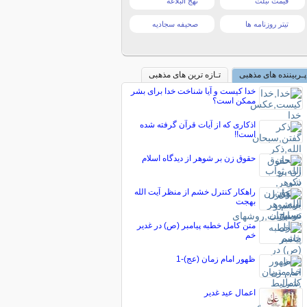
قیمت تبلت
نهج البلاغه
تیتر روزنامه ها
صحیفه سجادیه
پـربیننده های مذهبی
تـازه ترین های مذهبی
خدا کیست و آیا شناخت خدا برای بشر
ممکن است؟
اذکاری که از آیات قرآن گرفته شده
است!!
حقوق زن بر شوهر از دیدگاه اسلام
راهکار کنترل خشم از منظر آیت الله
بهجت
متن کامل خطبه پيامبر (ص) در غدیر
خم
ظهور امام زمان (عج)-1
اعمال عید غدیر