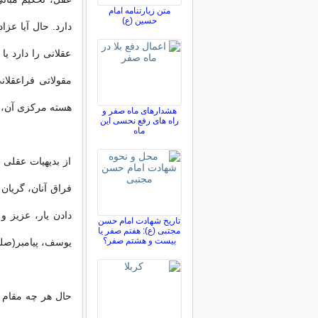
متن زیارتنامه امام
حسین (ع)
دارد. حال آیا عزا
عقلانی را دارد یا 
مقولاتی فراعقلا
هسته مركزی آن، كا
هشدارهای ماه صفر و
راه های رفع نحسی این
ماه
از بدیهیات عقلی
فراق آنان، گریان 
دادن یار، عزیز 
تاریخ شهادت امام حسن
مجتبی (ع): هفتم صفر یا
بیست و هشتم صفر؟
یوسف، پیامبر(صلی 
حال هر چه مقام 