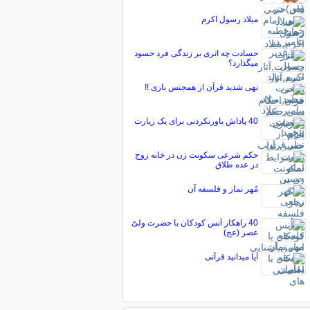
میلاد رسول اکرم
حسادت چه اثری بر زندگی فرد حسود
میگذارد؟
نهی شدید قرآن از همجنس بازی !!
40 پاداش باورنکردنی برای یک زیارت
حکم شرعی سکونت زن در خانه زوج
در عده طلاق
مُهر نماز و فلسفه آن
40 راهکار اُنس کودکان با حضرت ولیّ
عصر (عج)
آیا میدانید قرآنی