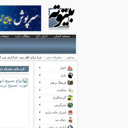
صفحه اصلی
اخبار داغ
مطالب تازه
تبلیغات 
مذهبی
متفرقه دینی
چرا برای اهل بیت عزاداری می کن
اخبار
تازه های متفرقه دی
بازار
فرهنگ و هنر
سلامت
گردشگری
سرگرمی
اسرار خانه داری
دنیای مد
آرایش و زیبایی