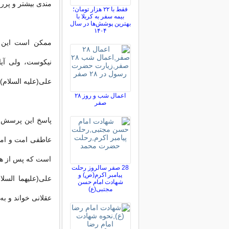
مندی بیشتر و پرر
فقط با ۲۲ هزار تومان؛
بیمه سفر به کربلا با
بهترین پوشش‌ها در سال
۱۴۰۴
ممكن است این پ
نیكوست، ولی آی
علی(علیه السلام) 
اعمال شب و روز ۲۸
صفر
پاسخ این پرسش آ
عاطفی امت و امام
است كه پس از هز
28 صفر سالروز رحلت
پیامبر اکرم(ص) و
علی(علیهما السل
شهادت امام حسن
مجتبی(ع)
عقلانی خواند و ب