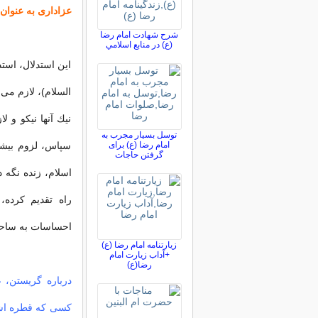
عزاداری به عنوا
شرح شهادت امام رضا
(ع) در منابع اسلامي
این استدلال، است
السلام)، لازم می
نیك آنها نیكو و 
توسل بسیار مجرب به
امام رضا (ع) برای
سپاس، لزوم بیشتر
گرفتن حاجات
اسلام، زنده نگه 
راه تقدیم كرده،
احساسات به ساحتش
زیارتنامه امام رضا (ع)
+آداب زیارت امام
رضا(ع)
درباره گریستن، 
كسى كه قطره اشكى