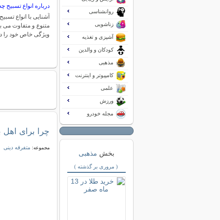
درباره انواع تسبیح چه
روانشناسی
آشنایی با انواع تسبیح
زناشویی
متنوع و متفاوت می ب
ویژگی خاص خود را د
آشپزی و تغذیه
کودکان و والدین
مذهبی
کامپیوتر و اینترنت
علمی
ورزش
مجله خودرو
چرا برای اهل ب
متفرقه دینی
مجموعه:
بخش
مذهبی
( مروری بر گذشته )