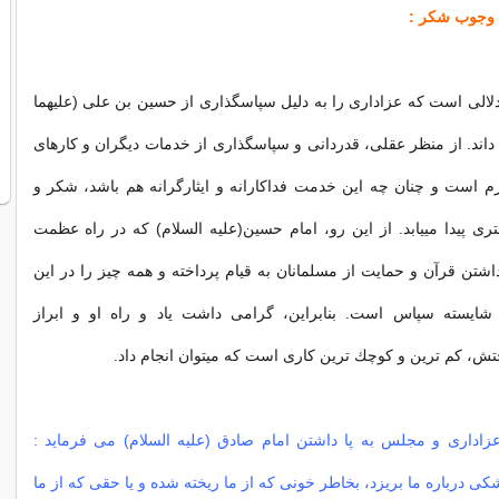
ن وجوب شكر :
دلالی است كه عزاداری را به دلیل سپاسگذاری از حسین بن علی (علیهما
 داند. از منظر عقلی، قدردانی و سپاسگذاری از خدمات دیگران و كارهای
لازم است و چنان چه این خدمت فداكارانه و ایثارگرانه هم باشد، شكر و
ی پیدا مییابد. از این رو، امام حسین(علیه السلام) كه در راه عظمت
داشتن قرآن و حمایت از مسلمانان به قیام پرداخته و همه چیز را در این
 شایسته سپاس است. بنابراین، گرامی داشت یاد و راه او و ابراز
، كم ترین و كوچك ترین كاری است كه میتوان انجام داد.
عزاداری و مجلس به پا داشتن امام صادق (علیه السلام) می فرماید :
 درباره ما بریزد، بخاطر خونى كه از ما ریخته شده و یا حقى كه از ما