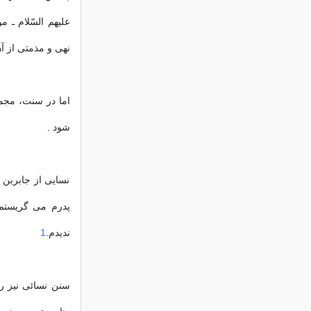
علیهم السّلام ـ م
نهی و مذمتی از 
اما در سنت، مجمو
شود .
نسایی از جابربن 
پدرم می گریستم 
ندیدم.
1
سنن نسائی نیز رو