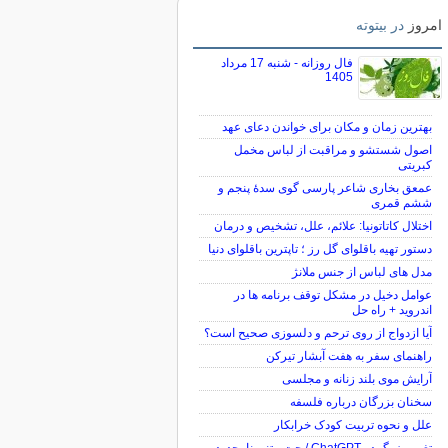
امروز
در بیتوته
فال روزانه - شنبه 17 مرداد
1405
بهترین زمان و مکان برای خواندن دعای عهد
اصول شستشو و مراقبت از لباس مخمل
کبریتی
عمعق بخاری شاعر پارسی گوی سدهٔ پنجم و
ششم قمری
اختلال کاتاتونیا: علائم، علل، تشخیص و درمان
دستور تهیه باقلوای گل رز ؛ تاپترین باقلوای دنیا
مدل های لباس از جنس ملانژ
عوامل دخیل در مشکل توقف برنامه ها در
اندروید + راه حل
آیا ازدواج از روی ترحم و دلسوزی صحیح است؟
راهنمای سفر به هفت آبشار تیرکن
آرایش موی بلند زنانه و مجلسی
سخنان بزرگان درباره فلسفه
علل و نحوه تربیت کودک خرابکار