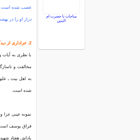
غصب شده است و یا
مناجات با حضرت ام
دراز او را در به
البنین
2. عزاداری از دیدگاه قرآن و سنت
با نظری به آیات 
مخالفت و ناسازگار
به اهل بیت ـ علیه
شده است.
نمونه عینی عزا و
فراق یوسف است، ك
پاداش هفتاد شهید 