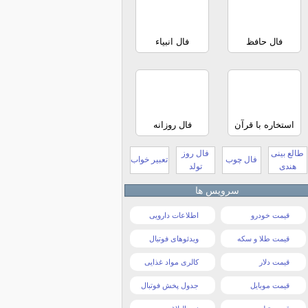
فال حافظ
فال انبیاء
استخاره با قرآن
فال روزانه
طالع بینی
فال روز
فال چوب
تعبیر خواب
هندی
تولد
سرویس ها
قیمت خودرو
اطلاعات دارویی
قیمت طلا و سکه
ویدئوهای فوتبال
قیمت دلار
کالری مواد غذایی
قیمت موبایل
جدول پخش فوتبال