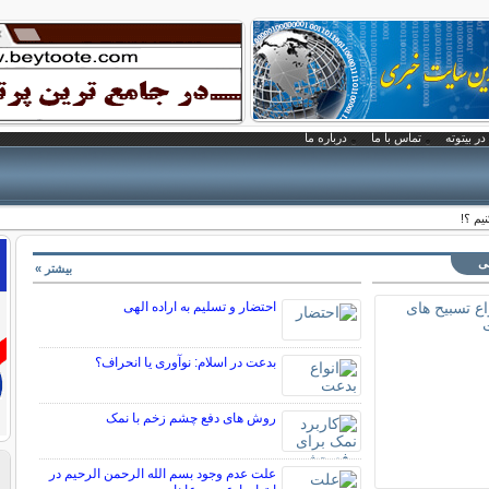
در بیتوته
تماس با ما
درباره ما
یم ؟!
نی
بیشتر »
احتضار و تسلیم به اراده الهی
بدعت در اسلام: نوآوری یا انحراف؟
روش های دفع چشم زخم با نمک
علت عدم وجود بسم الله الرحمن الرحیم در