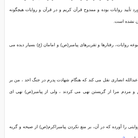
ورد تأیید روایات بوده و ممدوح قرآن كریم و در قرآن و روایات هیچگونه
آن نشده است.
عه روایات، رفتارها و تقریرهای پیامبر(ص) و امامان (ع) بسیار دیده می
عبدالله انصاری نقل می كند كه هنگام شهادت پدرم در جنگ احد ، من بر
و مردم مرا از گریستن نهی می كردند ، ولی از پیامبر(ص) نهی ای
ایتی را آورده كه در آن، بر منع نكردن پیامبراكرم(ص) از صیحه و گریه