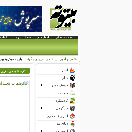
صفحه اصلی
اخبار داغ
مطالب تازه
تبلیغات 
علمی و آموزشی
چرا ، زیرا و چگونه
پارچه میکروفایبر: 
اخبار
تازه های چرا ، زیرا
بازار
فرهنگ و هنر
سلامت
گردشگری
سرگرمی
اسرار خانه داری
دنیای مد
آرایش و زیبایی