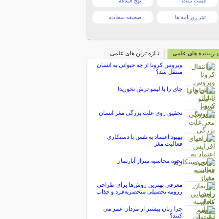
قیمت تبلت
نهج البلاغه
تیتر روزنامه ها
صحیفه سجادیه
پـربیننده های علمی
تـازه ترین های علمی
ویروس کرونا از چه حیوانی به انسان
منتقل شد؟
چای را با لیمو ترش نخورید!
تحقیق روی علت بزرگی مغز انسان
بهبود اعتماد به نفس با دستکاری
فعالیت مغز
نحوه محاسبه متراژ آپارتمان
معرفی بهترین روش‌ها برای طراحی
رزومه تحصیلی منحصربه‌فرد و جذاب
چرا زنان بیشتر از مردان عمر می
کنند؟