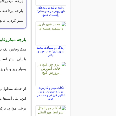
پارچه میکروفایب
رشته تولید برنامه‌های
پارچه پرداخته م
تلویزیونی در هنرستان:
راهنمای جامع
تمیز کردن، عای
پارچه میکروفا
زندگی و شهادت مجید
میکروفایبر، یک ن
شهریاری: نماد تعهد و
ایثار
یا پلی استر است.
بسیار ریز و با و
نکات مهم و کاربردی
از جمله متداول‌تر
درباره بهترین روش
تکثیر فنچ نر و ماده در
این، پلی آمیدها ما
خانه
برخی موارد، ترکیب