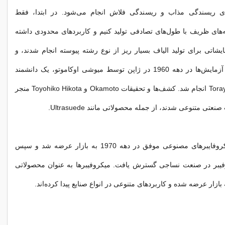
ای ریسندگی مذاب و ریسندگی فلاش انجام می‌شود. در ابتدا، فقط
ه‌های ظریف با طول‌های تصادفی تولید کنیم و کاربردهای محدودی داشته
شاتی برای تولید الیاف بسیار ریز از نوع رشته پیوسته انجام شدند، و
یکی از مهم‌ترین آزمایش‌ها در دهه 1960 در ژاپن توسط میوشی اوکاموتو، یک دانشمند
صنایع در شرکت Toray انجام شد. کشف‌ها و تحقیقات Okamoto و Toyohiko Hikota منجر
عتی متنوعی شدند، از جمله محصولاتی مانند Ultrasuede.
یکی از اولین میکروفایبرهای مصنوعی موفق در دهه 1970 به بازار عرضه شد و سپس
وفیبر در صنعت نساجی گسترش یافت. میکروفیبرها به عنوان محصولاتی
 بازار عرضه شده و کاربردهای متنوعی در انواع صنایع پیدا کرده‌اند.