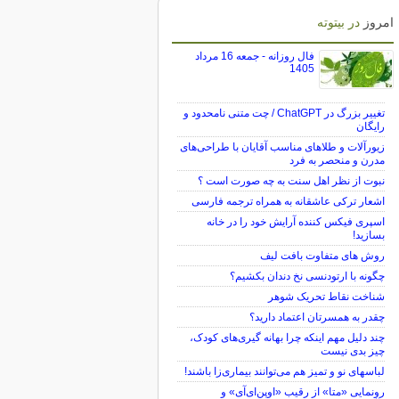
امروز
در بیتوته
فال روزانه - جمعه 16 مرداد
1405
تغییر بزرگ در ChatGPT / چت متنی نامحدود و
رایگان
زیورآلات و طلاهای مناسب آقایان با طراحی‌های
مدرن و منحصر به فرد
نبوت از نظر اهل سنت به چه صورت است ؟
اشعار ترکی عاشقانه به همراه ترجمه فارسی
اسپری فیکس کننده آرایش خود را در خانه
بسازید!
روش های متفاوت بافت لیف
چگونه با ارتودنسی نخ دندان بکشیم؟
شناخت نقاط تحریک شوهر
چقدر به همسرتان اعتماد دارید؟
چند دلیل مهم اینکه چرا بهانه گیری‌های کودک،
چیز بدی نیست
لباس‎های نو و تمیز هم می‌توانند بیماری‌زا باشند!
رونمایی «متا» از رقیب «اوپن‌ای‌آی» و