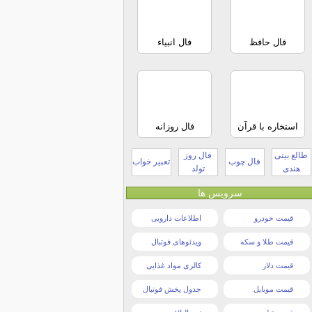
فال حافظ
فال انبیاء
استخاره با قرآن
فال روزانه
طالع بینی
فال روز
فال چوب
تعبیر خواب
هندی
تولد
سرویس ها
قیمت خودرو
اطلاعات دارویی
قیمت طلا و سکه
ویدئوهای فوتبال
قیمت دلار
کالری مواد غذایی
قیمت موبایل
جدول پخش فوتبال