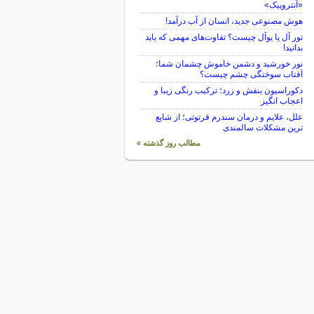
«آنتروپیک»
هوش مصنوعی جدید، انسان از آب درآمد!
تور آل یا یوآل چیست؟ تفاوت‌های مهمی که باید
بدانید!
نور خورشید و دشمن خاموش چشمان شما؛
آفتاب سوختگی چشم چیست؟
دکوراسیون بنفش و زرد؛ ترکیب رنگی زیبا و
اعجاب انگیز
علل، علایم و درمان سندرم فرتوتی؛ از شایع
ترین مشکلات سالمندی
مطالب روز گذشته »