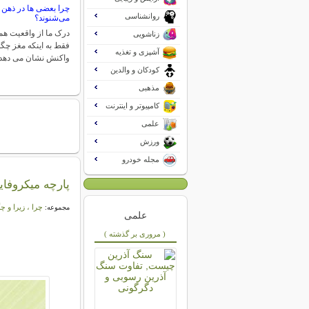
چرا بعضی ها در ذهن 
روانشناسی
می‌شنوند؟
درک ما از واقعیت ه
زناشویی
فقط به اینکه مغز چگو
آشپزی و تغذیه
واکنش نشان می دهد 
کودکان و والدین
مذهبی
کامپیوتر و اینترنت
علمی
ورزش
مجله خودرو
پارچه میکروفایب
چرا ، زیرا و چ
مجموعه:
علمی
( مروری بر گذشته )