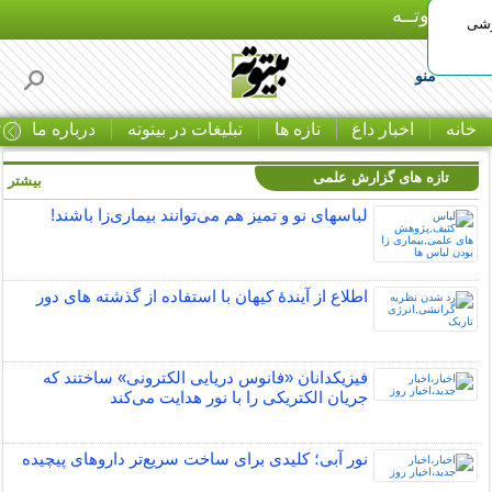
بـیتوتــه
وشی
منو
خانه
اخبار داغ
تازه ها
تبلیغات در بیتوته
درباره ما
ت
تازه های گزارش علمی
بیشتر »
لباس‎های نو و تمیز هم می‌توانند بیماری‌زا باشند!
اطلاع از آیندۀ کیهان با استفاده از گذشته ­های دور
فیزیکدانان «فانوس دریایی الکترونی» ساختند که
جریان الکتریکی را با نور هدایت می‌کند
نور آبی؛ کلیدی برای ساخت سریع‌تر داروهای پیچیده