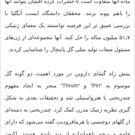
ماده آنها متفاوت است تا حشرات گرده‌ افشان بتوانند آنها
را باهم پیوند بزنند. محققان دانشگاه ایست آنگلیا با
بررسی عمیق تر این فرضیه توانستند یک معمای ژنتیکی
۵۱٫۷ میلیون ساله را حل کنند. آنها مجموعه‌ای از ژن‌های
مسئول صفات تولید مثلی گل پامچال را شناسایی کردند.
بینش راه گشای داروین در مورد اهمیت دو گونه گل
موسوم به “Pin” و “Thrum” منجر به ایجاد مفهوم
چندریختی یا هترواستیلی شد و تحقیقات بعدی به شکل
گیری نظریه ژنتیک مدرن کمک کرد. چندریختی به دسته‌ای
از گلهای دوجنسی یا هرمافرودیت گفته می‌شود که دارای
خامه و پرچم ناهم‌اندازه از دید بلندی هستند. اکنون