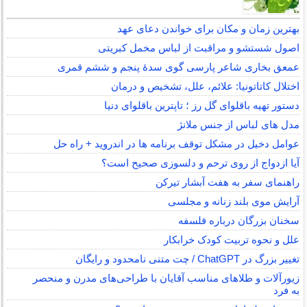
بهترین زمان و مکان برای خواندن دعای عهد
اصول شستشو و مراقبت از لباس مخمل کبریتی
عمعق بخاری شاعر پارسی گوی سدهٔ پنجم و ششم قمری
اختلال کاتاتونیا: علائم، علل، تشخیص و درمان
دستور تهیه باقلوای گل رز ؛ تاپترین باقلوای دنیا
مدل های لباس از جنس ملانژ
عوامل دخیل در مشکل توقف برنامه ها در اندروید + راه حل
آیا ازدواج از روی ترحم و دلسوزی صحیح است؟
راهنمای سفر به هفت آبشار تیرکن
آرایش موی بلند زنانه و مجلسی
سخنان بزرگان درباره فلسفه
علل و نحوه تربیت کودک خرابکار
تغییر بزرگ در ChatGPT / چت متنی نامحدود و رایگان
زیورآلات و طلاهای مناسب آقایان با طراحی‌های مدرن و منحصر
به فرد