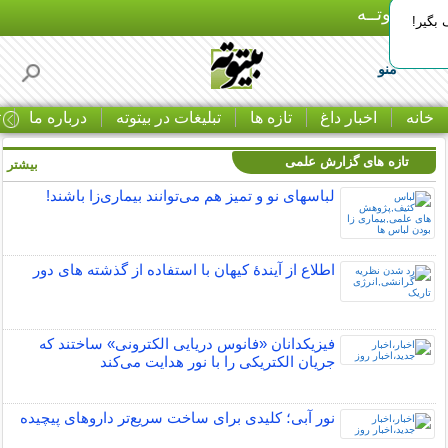
بـیتوتــه
بگیر!
منو
خانه
اخبار داغ
تازه ها
تبلیغات در بیتوته
درباره ما
ت
تازه های گزارش علمی
بیشتر »
لباس‎های نو و تمیز هم می‌توانند بیماری‌زا باشند!
اطلاع از آیندۀ کیهان با استفاده از گذشته ­های دور
فیزیکدانان «فانوس دریایی الکترونی» ساختند که
جریان الکتریکی را با نور هدایت می‌کند
نور آبی؛ کلیدی برای ساخت سریع‌تر داروهای پیچیده