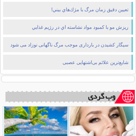
تعيين دقيق زمان مرگ با مژك‌هاي بيني!
ريزش مو با کمبود مواد نشاسته اي در رژيم غذايي
سیگار کشیدن در بارداری موجب مرگ ناگهانی نوزاد می شود
شایع‌ترین علائم بی‌اشتهایی عصبی