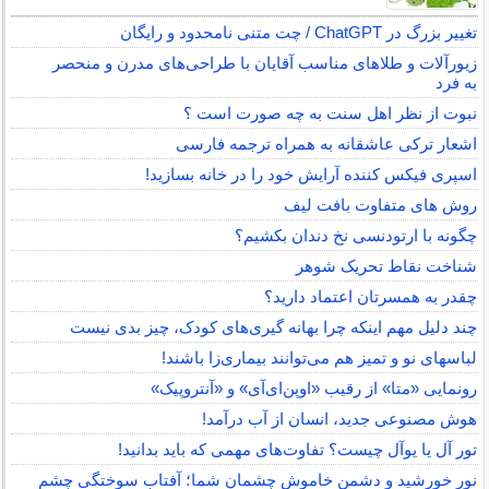
تغییر بزرگ در ChatGPT / چت متنی نامحدود و رایگان
زیورآلات و طلاهای مناسب آقایان با طراحی‌های مدرن و منحصر
به فرد
نبوت از نظر اهل سنت به چه صورت است ؟
اشعار ترکی عاشقانه به همراه ترجمه فارسی
اسپری فیکس کننده آرایش خود را در خانه بسازید!
روش های متفاوت بافت لیف
چگونه با ارتودنسی نخ دندان بکشیم؟
شناخت نقاط تحریک شوهر
چقدر به همسرتان اعتماد دارید؟
چند دلیل مهم اینکه چرا بهانه گیری‌های کودک، چیز بدی نیست
لباس‎های نو و تمیز هم می‌توانند بیماری‌زا باشند!
رونمایی «متا» از رقیب «اوپن‌ای‌آی» و «آنتروپیک»
هوش مصنوعی جدید، انسان از آب درآمد!
تور آل یا یوآل چیست؟ تفاوت‌های مهمی که باید بدانید!
نور خورشید و دشمن خاموش چشمان شما؛ آفتاب سوختگی چشم