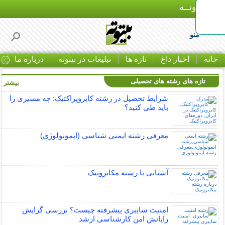
بـیتوتــه
منو
خانه
اخبار داغ
تازه ها
تبلیغات در بیتوته
درباره ما
ت
تازه های رشته های تحصیلی
بیشتر »
شرایط تحصیل در رشته کایروپراکتیک: چه مسیری را
باید طی کنید؟
معرفی رشته ایمنی شناسی (ایمونولوژی)
آشنایی با رشته مکاترونیک
امنیت سایبری پیشرفته چیست؟ بررسی گرایش
رایانش امن کارشناسی ارشد