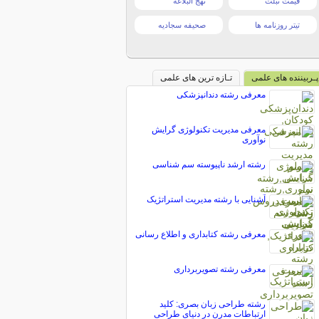
قیمت تبلت
نهج البلاغه
تیتر روزنامه ها
صحیفه سجادیه
پـربیننده های علمی
تـازه ترین های علمی
معرفی رشته دندانپزشکی
معرفی مدیریت تکنولوژی گرایش
نوآوری
رشته ارشد ناپیوسته سم شناسی
آشنایی با رشته مدیریت استراتژیک
معرفی رشته کتابداری و اطلاع رسانی
معرفی رشته تصویربرداری
رشته طراحی زبان بصری: کلید
ارتباطات مدرن در دنیای طراحی