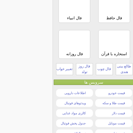
فال حافظ
فال انبیاء
استخاره با قرآن
فال روزانه
طالع بینی
فال روز
فال چوب
تعبیر خواب
هندی
تولد
سرویس ها
قیمت خودرو
اطلاعات دارویی
قیمت طلا و سکه
ویدئوهای فوتبال
قیمت دلار
کالری مواد غذایی
قیمت موبایل
جدول پخش فوتبال