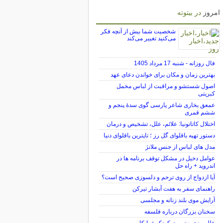
امروز
در بیتوته
شخصیت شما بیش از آنچه فکر
می‌کنید تغییر می‌کند
فال روزانه - شنبه 17 مرداد 1405
بهترین زمان و مکان برای خواندن دعای عهد
اصول شستشو و مراقبت از لباس مخمل
کبریتی
عمعق بخاری شاعر پارسی گوی سدهٔ پنجم و
ششم قمری
اختلال کاتاتونیا: علائم، علل، تشخیص و درمان
دستور تهیه باقلوای گل رز ؛ تاپترین باقلوای دنیا
مدل های لباس از جنس ملانژ
عوامل دخیل در مشکل توقف برنامه ها در
اندروید + راه حل
آیا ازدواج از روی ترحم و دلسوزی صحیح است؟
راهنمای سفر به هفت آبشار تیرکن
آرایش موی بلند زنانه و مجلسی
سخنان بزرگان درباره فلسفه