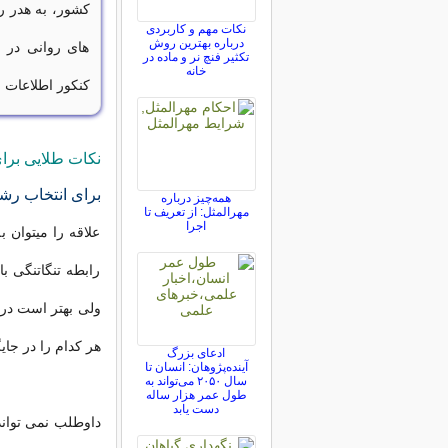
کشور، به هدر رف
نکات مهم و کاربردی
درباره بهترین روش
های روانی در 
تکثیر فنچ نر و ماده در
خانه
کنکور اطلاعات
نکات طلایی برا
برای انتخاب رش
همه‌چیز درباره
مهرالمثل: از تعریف تا
اجرا
علاقه را میتوان ب
رابطه تنگاتنگی ب
ولی بهتر است در
هر کدام را در جایگ
ادعای بزرگ
آینده‌پژوهان: انسان تا
سال ۲۰۵۰ می‌تواند به
طول عمر هزار ساله
دست یابد
داوطلب نمی تواند