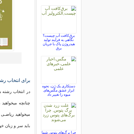
برق‌کافت آب چیست؟
نگاهی به فرآیند تولید
هیدروژن پاک با جریان
برق
برای انتخاب رشت
دستکاری یک ژن، نحوه
ابراز عشق مگس‌های
در انتخاب رشته ه
میوه را تغییر داد
چنانچه میخواهید م
میخواهید ریاضـی ب
باید سر و زبان خو
چرا برگ‌های پتوس شما