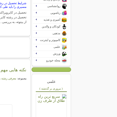
شرایط تحصیل در رشته
روانشناسی
مسیری را باید طی کن
تحصیل در کایروپراکت
زناشویی
تحصیل در رشته کایروپ
آشپزی و تغذیه
از بیتوته، به بررسی…
کودکان و والدین
مذهبی
کامپیوتر و اینترنت
علمی
ورزش
مجله خودرو
نکته هایی مهم 
معرفی رشته ه
مجموعه:
علمی
( مروری بر گذشته )