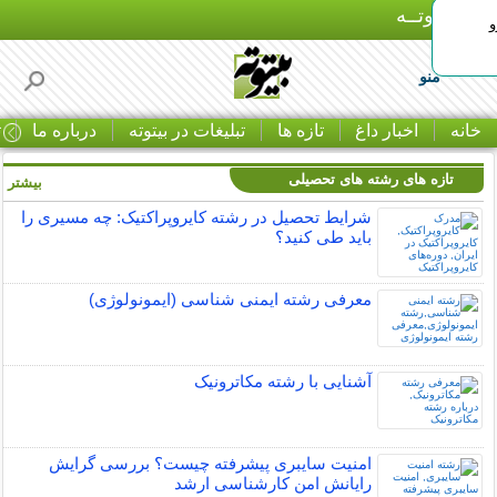
بـیتوتــه
و
منو
خانه
اخبار داغ
تازه ها
تبلیغات در بیتوته
درباره ما
ت
تازه های رشته های تحصیلی
بیشتر »
شرایط تحصیل در رشته کایروپراکتیک: چه مسیری را
باید طی کنید؟
معرفی رشته ایمنی شناسی (ایمونولوژی)
آشنایی با رشته مکاترونیک
امنیت سایبری پیشرفته چیست؟ بررسی گرایش
رایانش امن کارشناسی ارشد