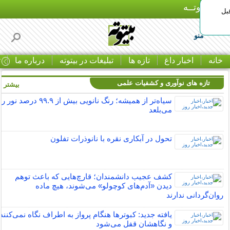
بـیتوتــه
بل
منو
خانه
اخبار داغ
تازه ها
تبلیغات در بیتوته
درباره ما
ت
تازه های نوآوری و کشفیات علمی
بیشتر »
سیاه‌تر از همیشه؛ رنگ نانویی بیش از ۹۹.۹ درصد نور را
می‌بلعد
تحول در آبکاری نقره با نانوذرات تفلون
کشف عجیب دانشمندان؛ قارچ‌هایی که باعث توهم
دیدن «آدم‌های کوچولو» می‌شوند، هیچ ماده
روان‌گردانی ندارند
یافته جدید:‌ کبوترها هنگام پرواز به اطراف نگاه نمی‌کنند
و نگاهشان قفل می‌شود