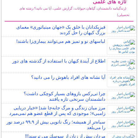
تازه های علمی
(زندگینامه دانشمندان، گیاهان،حیوانات، گزارش علمی، آیا می دانید؟،رشته های
تحصیلی)
سایر مطالب علمی و آموزشی
فیزیکدانان با خلق یک «جهان مینیاتوری» معمای
بزرگ کیهان را حل کردند
لباس‎های نو و تمیز هم می‌توانند بیماری‌زا باشند!
اطلاع از آیندۀ کیهان با استفاده از گذشته ­های دور
آیا نشانه های افراد باهوش را می دانید؟
چرا تی‌رکس بازوهای بسیار کوچکی داشت؟
دانشمندان سرنخی تازه یافتند
مرز میان زندگی و مرگ جابه‌جا شد| «خیار دریایی
زامبی»؛ موجودی که پس از قطع عضو هم نمی‌میرد
سیاه‌تر از همیشه؛ رنگ نانویی بیش از ۹۹.۹ درصد نور
را می‌بلعد
مردان بيش از زنان از سوسك مي ترسند!!!