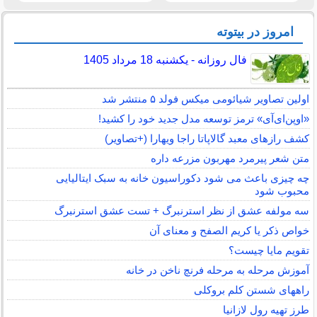
امروز در بیتوته
فال روزانه - یکشنبه 18 مرداد 1405
اولین تصاویر شیائومی میکس فولد ۵ منتشر شد
«اوپن‌ای‌آی» ترمز توسعه مدل جدید خود را کشید!
کشف رازهای معبد گالاپاتا راجا ویهارا (+تصاویر)
متن شعر پیرمرد مهربون مزرعه داره
چه چیزی باعث می شود دکوراسیون خانه به سبک ایتالیایی
محبوب شود
سه مولفه عشق از نظر استرنبرگ + تست عشق استرنبرگ
خواص ذکر یا کریم الصفح و معنای آن
تقویم مایا چیست؟
آموزش مرحله به مرحله فرنچ ناخن در خانه
راههای شستن کلم بروکلی
طرز تهیه رول لازانیا