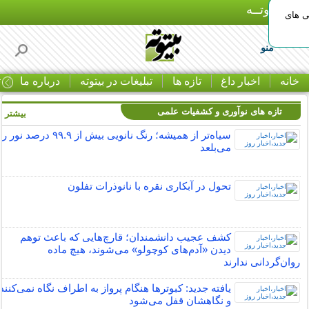
بـیتوتــه
ی های
منو
خانه
اخبار داغ
تازه ها
تبلیغات در بیتوته
درباره ما
ت
تازه های نوآوری و کشفیات علمی
بیشتر »
سیاه‌تر از همیشه؛ رنگ نانویی بیش از ۹۹.۹ درصد نور را
می‌بلعد
تحول در آبکاری نقره با نانوذرات تفلون
کشف عجیب دانشمندان؛ قارچ‌هایی که باعث توهم
دیدن «آدم‌های کوچولو» می‌شوند، هیچ ماده
روان‌گردانی ندارند
یافته جدید:‌ کبوترها هنگام پرواز به اطراف نگاه نمی‌کنند
و نگاهشان قفل می‌شود