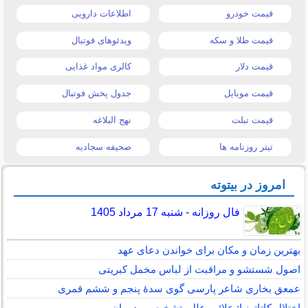
قیمت خودرو
اطلاعات دارویی
قیمت طلا و سکه
ویدئوهای فوتبال
قیمت دلار
کالری مواد غذایی
قیمت موبایل
جدول پخش فوتبال
قیمت تبلت
نهج البلاغه
تیتر روزنامه ها
صحیفه سجادیه
امروز در بیتوته
فال روزانه - شنبه 17 مرداد 1405
بهترین زمان و مکان برای خواندن دعای عهد
اصول شستشو و مراقبت از لباس مخمل کبریتی
عمعق بخاری شاعر پارسی گوی سدهٔ پنجم و ششم قمری
اختلال کاتاتونیا: علائم، علل، تشخیص و درمان