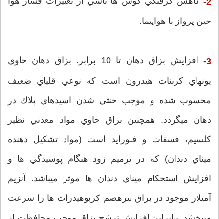
كاهش گرفتگي گوش ها ناشي از تغييرات فشار هوا
2-
حين پرواز با هواپيما.
افزايش بزاق دهان تا 10 برابر. بزاق دهان حاوي
3-
يونهاي كربنات هيدرون است كه نوعي قلياي ضعيف
محسوب شده و موجب خنثي شدن اسيدهاي پلاك در
دهان ميگردد. همچنين بزاق حاوي مواد معدني نظير
كلسيم، فسفات و فلورايد است (مواد تشكيل دهنده
ميناي دندان) كه در ترميم زود هنگام پوسيدگي ها و
افزايش استحكام ميناي دندان ها موثر ميباشد. آنزيم
آميلاز موجود در بزاق نيزهضم كربوهيدرات ها را سرعت
ميبخشد. بنابراين افزايش ترشح بزاق موجب محافظت از