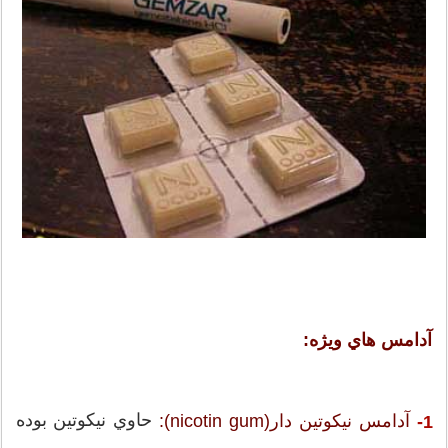
آدامس هاي ويژه:
حاوي نيكوتين بوده
آدامس نيكوتين دار(nicotin gum):
1-