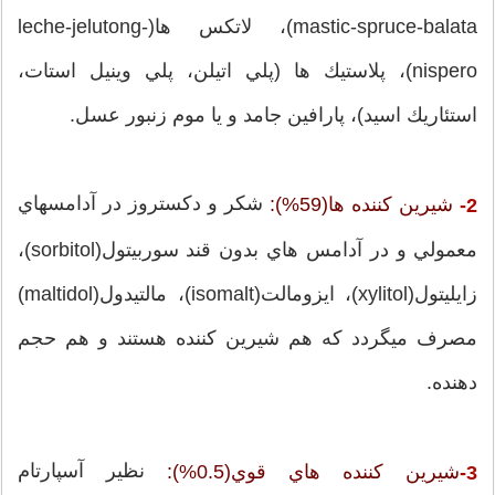
mastic-spruce-balata)، لاتكس ها(leche-jelutong-
nispero)، پلاستيك ها (پلي اتيلن، پلي وينيل استات،
استئاريك اسيد)، پارافين جامد و يا موم زنبور عسل.
شكر و دكستروز در آدامسهاي
شيرين كننده ها(59%):
2-
معمولي و در آدامس هاي بدون قند سوربيتول(sorbitol)،
زايليتول(xylitol)، ايزومالت(isomalt)، مالتيدول(maltidol)
مصرف ميگردد كه هم شيرين كننده هستند و هم حجم
دهنده.
نظير آسپارتام
شيرين كننده هاي قوي(0.5%):
-
3