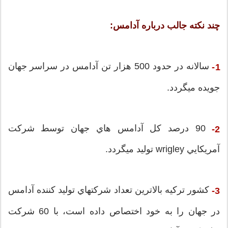
چند نكته جالب درباره آدامس:
سالانه در حدود 500 هزار تن آدامس در سراسر جهان
1-
جويده ميگردد.
90 درصد كل آدامس هاي جهان توسط شركت
2-
آمريكايي wrigley توليد ميگردد.
كشور تركيه بالاترين تعداد شركتهاي توليد كننده آدامس
3-
در جهان را به خود اختصاص داده است، با 60 شركت