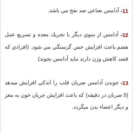
آدامس نعناعي ضد نفخ مي باشد.
11-
آدامس از سوي ديگر با تحريك معده و تسريع عمل
12-
هضم باعث افزايش حس گرسنگي مي شود. (افرادي كه
قصد كاهش وزن دارند نبايد آدامس بجوند)
جويدن آدامس ضربان قلب را اندكي افزايش ميدهد
13-
(5 ضربان در دقيقه) كه باعث افزايش جريان خون به مغز
و ديگر اعضاء بدن ميگردد.