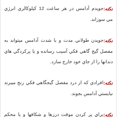
جويدم آدامس در هر ساعت 12 كيلوكالري انرژي
نكته:
مي سوزاند.
جويدن طولاني مدت و با شدت آدامس ميتواند به
نكته:
مفصل گيج گاهي فكي آسيب رسانده و يا پركردگي هاي
دندانها را از جاي خود خارج سازد.
افرادي كه از درد مفصل گيجگاهي فكي رنج ميبرند
نكته:
نبايستي آدامس بجوند.
براي پر كردن موقت درزها و شكافها و يا محكم
نكته: