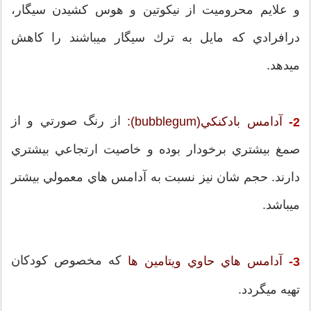
و علايم محروميت از نيكوتين و هوس كشيدن سيگار،
درافرادي كه مايل به ترك سيگار ميباشند را كاهش
ميدهد.
از رنگ صورتي و از
آدامس بادكنكي(bubblegum):
2-
صمغ بيشتري برخودار بوده و خاصيت ارتجاعي بيشتري
دارند. حجم شان نيز نسبت به آدامس هاي معمولي بيشتر
ميباشد.
كه مخصوص كودكان
آدامس هاي حاوي ويتامين ها
3-
تهيه ميگردد.