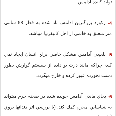
توليد كننده آدامس.
ركورد بزرگترين آدامس باد شده به قطر 58 سانتي
4-
متر متعلق به خانمي از اهل كاليفرنيا ميباشد.
بلعيدن آدامس مشكل خاصي براي انسان ايجاد نمي
5-
كند، چراكه مانند ذرت بو داده از سيستم گوارش بطور
دست نخورده عبور كرده و خارج ميگردد.
بجاي ماندن آدامس جويده شده در صحنه جرم ميتواند
6-
به شناسايي مجرم كمك كند. (با بررسي اثر دندانها بروي