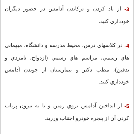
از باد كردن و تركاندن آدامس در حضور ديگران
3-
خودداري كنيد.
در كلاسهاي درس، محيط مدرسه و دانشگاه، ميهماني
4-
هاي رسمي، مراسم هاي رسمي (ازدواج، نامزدي و
تدفين)، مطب دكتر و بيمارستان از جويدن آدامس
خودداري كنيد.
از انداختن آدامس بروي زمين و يا به بيرون پرتاب
5-
كردن آن از پنجره خودرو اجتناب ورزيد.