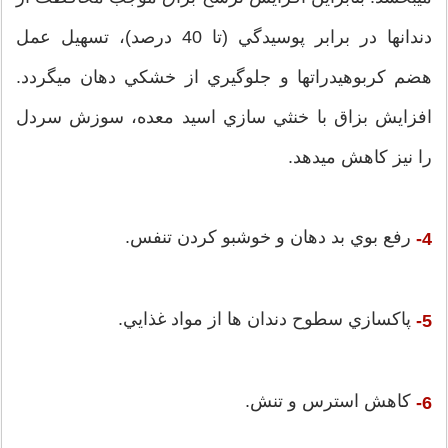
دندانها در برابر پوسيدگي (تا 40 درصد)، تسهيل عمل
هضم كربوهيدراتها و جلوگيري از خشكي دهان ميگردد.
افزايش بزاق با خنثي سازي اسيد معده، سوزش سردل
را نيز كاهش ميدهد.
رفع بوي بد دهان و خوشبو كردن تنفس.
4-
پاكسازي سطوح دندان ها از مواد غذايي.
5-
كاهش استرس و تنش.
6-