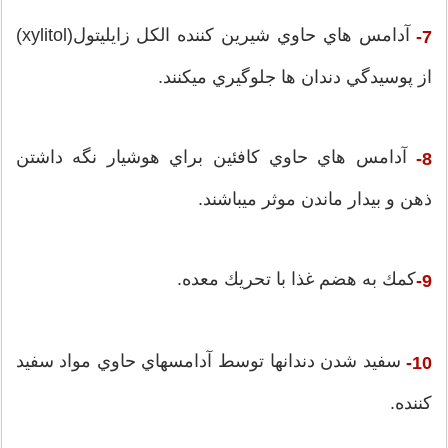
آدامس هاي حاوي شيرين كننده الكل زايليتول(xylitol)
7-
از پوسيدگي دندان ها جلوگيري ميكنند.
آدامس هاي حاوي كافئين براي هوشيار نگه داشتن
8-
ذهن و بيدار ماندن موثر ميباشند.
كمك به هضم غذا با تحريك معده.
9-
سفيد شدن دندانها توسط آدامسهاي حاوي مواد سفيد
10-
كننده.