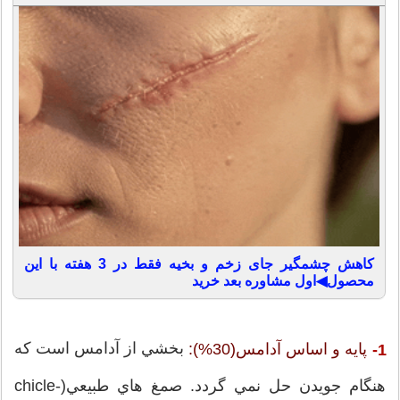
کاهش چشمگیر جای زخم و بخیه فقط در 3 هفته با این
محصول◀اول مشاوره بعد خرید
بخشي از آدامس است كه
پايه و اساس آدامس(30%):
1-
هنگام جويدن حل نمي گردد. صمغ هاي طبيعي(chicle-