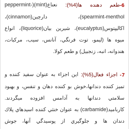
نعناع(mint)(peppermint-
طعم دهنده ها(4%):
6-
spearmint-menthol)، دارچين(cinnamon)،
اكاليپتوس(eucalyptus)، شيرين بيان(liquorice)، انواع
ميوه ها (ليمو، توت فرنگي، آنانس، سيب، مركبات،
هندوانه، انبه، زنجبيل) و طعم كولا.
اين اجزاء به عنوان سفيد كننده و
اجزاء فعال(5%):
7-
تميز كننده دندانها،خوش بو كننده دهان و تنفس، و بهبود
سلامتي دندانها به آدامس افزوده ميگردند.
كارباميد(carbamide) به عنوان خنثي كننده اسيدهاي پلاك
دندان ها و جلوگيري از پوسيدگي آنها، جوش