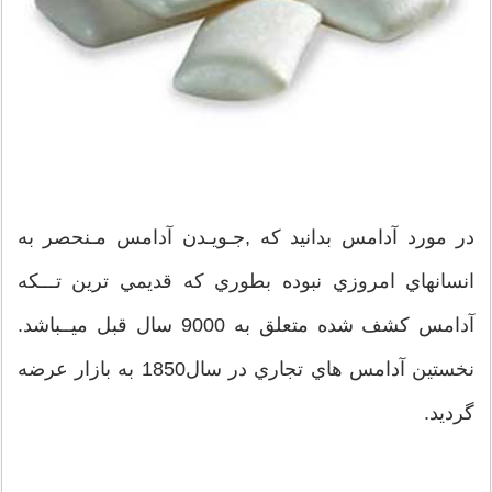
در مورد آدامس بدانید که ,جـويـدن آدامس مـنحصر به
انسانهاي امروزي نبوده بطوري كه قديمي ترين تـــكه
آدامس كشف شده متعلق به 9000 سال قبل ميــباشد.
نخستين آدامس هاي تجاري در سال1850 به بازار عرضه
گرديد.