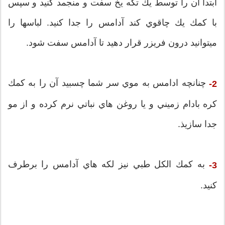
ابتدا آن را توسط يك تكه يخ سفت و منجمد كنيد و سپس
با كمك يك چاقوي كند آدامس را جدا كنيد. لباسها را
ميتوانيد درون فريزر قرار دهيد تا آدامس سفت شود.
چنانچه ادامس به موي سر شما چسبيد آن را به كمك
2-
كره بادام زميني و يا روغن هاي نباتي نرم كرده و از مو
جدا سازيذ.
به كمك الكل طبي نيز لكه هاي آدامس را برطرف
3-
كنيد.