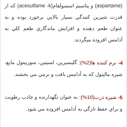
(aspartame) و پتاسيم اسسولفام(acesulfame -k) كه از
قدرت شيرين كنندگي بسيار بالايي برخورد بوده و به
عنوان طعم دهنده و افزايش ماندگاري طعم كلي به
آدامس افزوده ميگردند.
گليسيرين، لسيتين، سوربيتول مايع،
نرم كننده ها(2%):
4-
شيره ماليتول كه به آدامس بافت و نرمي مي بخشند.
به عنوان نگهدارنده و جاذب رطوبت
شيره ذرت(10%):
5-
و براي حفظ تازگي به آدامس افزوده مي شود.