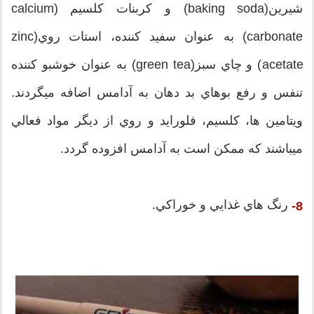
شيرين(baking soda) و كربنات كلسيم (calcium
carbonate) به عنوان سفيد كننده، استات روي(zinc
acetate) و چاي سبز(green tea) به عنوان خوشبو كننده
تنفس و رفع بوهاي بد دهان به آدامس اضافه ميگردند.
ويتامين ها، كلسيم، فلورايد و روي از ديگر مواد فعالي
ميباشند كه ممكن است به آدامس افزوده گردد.
رنگ هاي غذايي و خوراكي.
8-