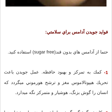
فوايد جويدن آدامس براي سلامتي:
حتما از آدامس هاي بدون قند(sugar free) استفاده كنيد.
كمك به تمركز و بهبود حافظه. عمل جويدن باعث
1-
تحريك هيپوتالاموس مغز و ترشح هورموني ميگردد كه
انسان را گوش بزنگ، هوشيار و متمركز نگه ميدارد.