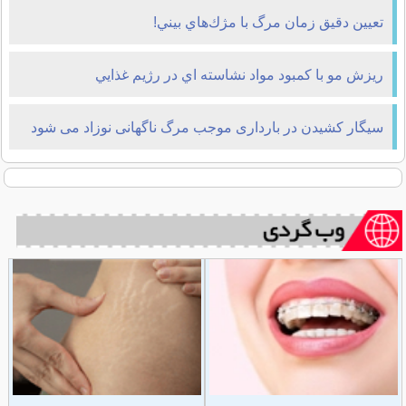
تعيين دقيق زمان مرگ با مژك‌هاي بيني!
ريزش مو با کمبود مواد نشاسته اي در رژيم غذايي
سیگار کشیدن در بارداری موجب مرگ ناگهانی نوزاد می شود