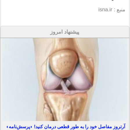
منبع : isna.ir
پیشنهاد امروز
آرتروز مفاصل خود را به طور قطعی درمان کنید! ◗پرسش‌نامه◖