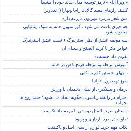
«اوپن‌ای‌آی» ترمز توسعه مدل جدید خود را کشید!
کشف رازهای معبد گالاپاتا راجا ویهارا (+تصاویر)
متن شعر پیرمرد مهربون مزرعه داره
چه چیزی باعث می شود دکوراسیون خانه به سبک ایتالیایی
محبوب شود
سه مولفه عشق از نظر استرنبرگ + تست عشق استرنبرگ
خواص ذکر یا کریم الصفح و معنای آن
تقویم مایا چیست؟
آموزش مرحله به مرحله فرنچ ناخن در خانه
راههای شستن کلم بروکلی
طرز تهیه رول لازانیا
درمان و پیشگیری از تنبلی تخمدان با ورزش
احترام در رابطه زناشویی چگونه ایجاد می شود؟ حتما زوج ها
بخوانند
داستان ضرب المثل دوستی با مردم دانا نكوست
تفاوت دل درد بارداری و پریود
نکات مهم خرید لوازم آرایشی اصل و باکیفیت