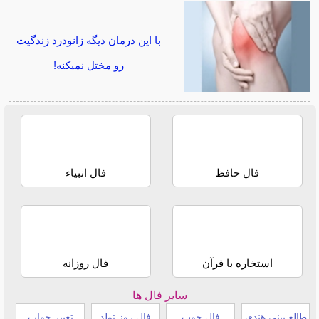
با این درمان دیگه زانودرد زندگیت
رو مختل نمیکنه!
فال حافظ
فال انبیاء
استخاره با قرآن
فال روزانه
سایر فال ها
طالع بینی هندی
فال چوب
فال روز تولد
تعبیر خواب