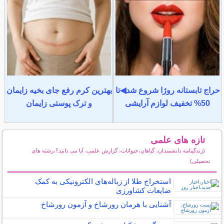
حراج تابستانه روژا شروع شد◀تا
بهترین کرم رفع جای بخیه زایمان
50% تخفیف لوازم آرایشی
و ترک پوستی زایمان
تازه های علمی
(زندگینامه دانشمندان، گیاهان،حیوانات، گزارش علمی، آیا می دانید؟،رشته های
تحصیلی)
سایر مطالب علمی و آموزشی
استخراج طلا از زباله‌های الکترونیکی به کمک
ضایعات کشاورزی
آشنایی با هرمان رورشاخ و آزمون رورشاخ