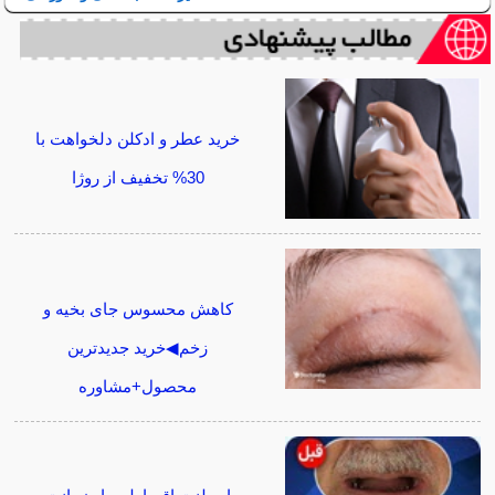
خرید عطر و ادکلن دلخواهت با
30% تخفیف از روژا
کاهش محسوس جای بخیه و
زخم◀خرید جدیدترین
محصول+مشاوره