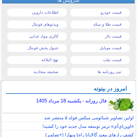
سرویس ها
قیمت خودرو
اطلاعات دارویی
قیمت طلا و سکه
ویدئوهای فوتبال
قیمت دلار
کالری مواد غذایی
قیمت موبایل
جدول پخش فوتبال
قیمت تبلت
نهج البلاغه
تیتر روزنامه ها
صحیفه سجادیه
امروز در بیتوته
فال روزانه - یکشنبه 18 مرداد 1405
اولین تصاویر شیائومی میکس فولد ۵ منتشر شد
«اوپن‌ای‌آی» ترمز توسعه مدل جدید خود را کشید!
کشف رازهای معبد گالاپاتا راجا ویهارا (+تصاویر)