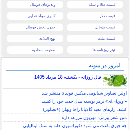
قیمت طلا و سکه
ویدئوهای فوتبال
قیمت دلار
کالری مواد غذایی
قیمت موبایل
جدول پخش فوتبال
قیمت تبلت
نهج البلاغه
تیتر روزنامه ها
صحیفه سجادیه
امروز در بیتوته
فال روزانه - یکشنبه 18 مرداد 1405
اولین تصاویر شیائومی میکس فولد ۵ منتشر شد
«اوپن‌ای‌آی» ترمز توسعه مدل جدید خود را کشید!
کشف رازهای معبد گالاپاتا راجا ویهارا (+تصاویر)
متن شعر پیرمرد مهربون مزرعه داره
چه چیزی باعث می شود دکوراسیون خانه به سبک ایتالیایی