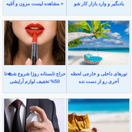
یادبگیر و وارد بازار کار شو
+ مشاهده لیست مزون و آتلیه
تورهای داخلی و خارجی لحظه
حراج تابستانه روژا شروع شد◀تا
آخری رو از دست نده
50% تخفیف لوازم آرایشی