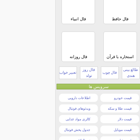
فال حافظ
فال انبیاء
استخاره با قرآن
فال روزانه
طالع بینی
فال روز
فال چوب
تعبیر خواب
هندی
تولد
سرویس ها
قیمت خودرو
اطلاعات دارویی
قیمت طلا و سکه
ویدئوهای فوتبال
قیمت دلار
کالری مواد غذایی
قیمت موبایل
جدول پخش فوتبال