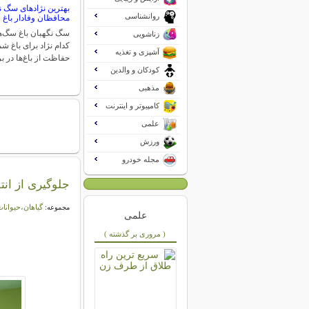
بهترین نژادهای سگ نگ
روانشناسی
محافظان وفادار باغ 
سگ نگهبان باغ سگ‌ها
زناشویی
کدام نژاد برای باغ 
آشپزی و تغذیه
حفاظت از باغ‌ها در ب
کودکان و والدین
مذهبی
کامپیوتر و اینترنت
علمی
ورزش
مجله خودرو
جلوگیری از ان
گیاهان،حیوانات
مجموعه:
علمی
( مروری بر گذشته )