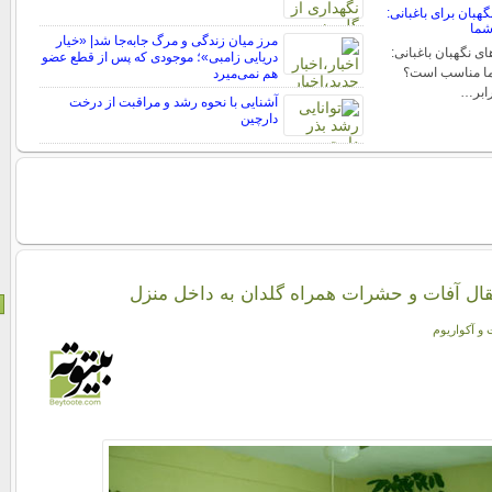
هبان برای باغبانی:
شما
مرز میان زندگی و مرگ جابه‌جا شد| «خیار
ی نگهبان باغبانی:
دریایی زامبی»؛ موجودی که پس از قطع عضو
شما مناسب است؟
هم نمی‌میرد
رابر…
آشنایی با نحوه رشد و مراقبت از درخت
دارچین
تقال آفات و حشرات همراه گلدان به داخل منزل
 و آکواریوم