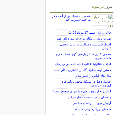
امروز
در بیتوته
شخصیت شما بیش از آنچه فکر
می‌کنید تغییر می‌کند
فال روزانه - شنبه 17 مرداد 1405
بهترین زمان و مکان برای خواندن دعای عهد
اصول شستشو و مراقبت از لباس مخمل
کبریتی
عمعق بخاری شاعر پارسی گوی سدهٔ پنجم و
ششم قمری
اختلال کاتاتونیا: علائم، علل، تشخیص و درمان
دستور تهیه باقلوای گل رز ؛ تاپترین باقلوای دنیا
مدل های لباس از جنس ملانژ
عوامل دخیل در مشکل توقف برنامه ها در
اندروید + راه حل
آیا ازدواج از روی ترحم و دلسوزی صحیح است؟
راهنمای سفر به هفت آبشار تیرکن
آرایش موی بلند زنانه و مجلسی
سخنان بزرگان درباره فلسفه