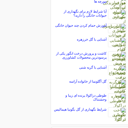
مورچه ها
‬حیوانات خانگی‭ ‬را‭ ‬دارید؟
آموزش حمام کردن چند حیوان خانگی
آشنایی با گل خرزهره
کاشت و پرورش درخت انگور یکی از
پرسودترین محصولات کشاورزی
آشنایی با گربه شنی
گل آگلونما از خانواده آراسه
طوطی دراکولا پرنده ای زیبا و
وحشتناک
شرایط نگهداری از گل بگونیا هیمالیس