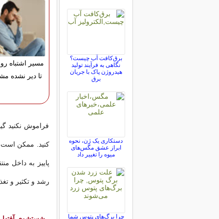
برق‌کافت آب چیست؟
مسیر اشتباه رو ا
نگاهی به فرآیند تولید
هیدروژن پاک با جریان
تا دیر نشده مشا
برق
فراموش نکنید گیاه
دستکاری یک ژن، نحوه
کنید. ممکن است آف
ابراز عشق مگس‌های
میوه را تغییر داد
پاییز به داخل منت
رشد و تکثیر و تغذی
چرا برگ‌های پتوس شما
- شستشوی آفتها