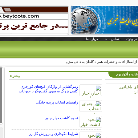
در بیتوته
تماس با ما
درباره ما
از انتقال آفات و حشرات همراه گلدان به داخل منزل
انات و آکواریوم
بیشتر »
رمزگشایی از واژگان فنچ‌های گورخری؛
گامی بزرگ به سوی گفت‌وگو با حیوانات
راهنمای انتخاب پرنده خانگی
نحوه کاشت خیار چنبر
شرایط نگهداری و پرورش گل رز