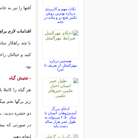
آفتها را نیز به خان
نکات مهم و کاربردی
درباره بهترین روش
تکثیر فنچ نر و ماده در
خانه
اقدامات لازم برای
با چند راهکار ساد
کنید و خیالتان ر
همه‌چیز درباره
مهرالمثل: از تعریف تا
بود.
اجرا
- تفتیش گیاه
هر گیاه را کاملا 
زیر برگها تخم میگ
ادعای بزرگ
دو حشره دیدید، با
آینده‌پژوهان: انسان تا
سال ۲۰۵۰ می‌تواند به
طول عمر هزار ساله
در صورتی که بیش
دست یابد
انجام دهید.