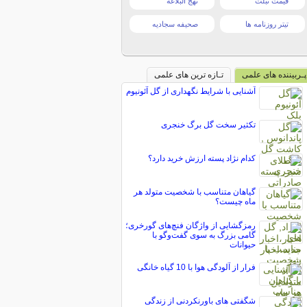
قیمت تبلت
نهج البلاغه
تیتر روزنامه ها
صحیفه سجادیه
پـربیننده های علمی
تـازه ترین های علمی
آشنایی با شرایط نگهداری از گل آئونیوم
تکثیر سخت گل برگ خنجری
کدام نژاد پسته ارزش خرید دارد؟
گیاهان متناسب با شخصیت متولد هر
ماه چیست؟
رمزگشایی از واژگان فنچ‌های گورخری؛
گامی بزرگ به سوی گفت‌وگو با
حیوانات
فرار از آلودگی هوا با 10 گیاه خانگی
شگفتی های باورنکردنی از زندگی