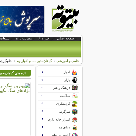
صفحه اصلی
اخبار داغ
مطالب تازه
تبلیغات 
علمی و آموزشی
گیاهان،حیوانات و آکواریوم
جلوگیری 
اخبار
تازه های گیاهان،حیو
بازار
فرهنگ و هنر
سلامت
گردشگری
سرگرمی
اسرار خانه داری
دنیای مد
آرایش و زیبایی