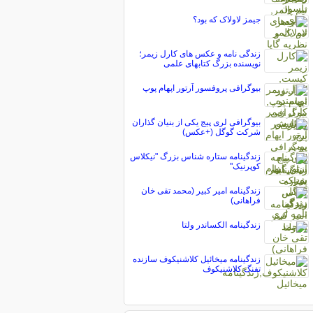
جیمز لاولاک که بود؟
زندگی نامه و عکس های کارل زیمر؛
نویسنده بزرگ کتابهای علمی
بیوگرافی پروفسور آرتور اپهام پوپ
بیوگرافی لری پیج یکی از بنیان گذاران
شرکت گوگل (+عکس)
زندگینامه ستاره شناس بزرگ "نیکلاس
کوپرنیک"
زندگینامه امیر کبیر (محمد تقی خان
فراهانی)
زندگینامه الکساندر ولتا
زندگینامه میخائیل کلاشنیکوف سازنده
تفنگ کلاشنیکوف