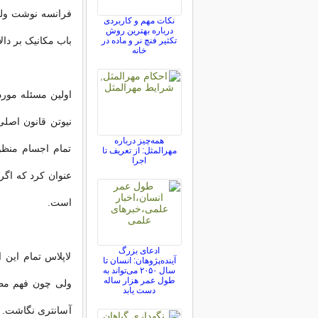
فرانسه نوشت ولی د
نکات مهم و کاربردی
درباره بهترین روش
باب مکانیک بر دا
تکثیر فنچ نر و ماده در
خانه
اولین مسئله مورد 
نیوتن قانون اصلی
همه‌چیز درباره
تمام اجسام منظوم
مهرالمثل: از تعریف تا
اجرا
عنوان کرد که اگر
است.
ادعای بزرگ
لاپلاس تمام این
آینده‌پژوهان: انسان تا
سال ۲۰۵۰ می‌تواند به
طول عمر هزار ساله
ولی چون فهم مطا
دست یابد
آسان‏تری نگاشت. ل