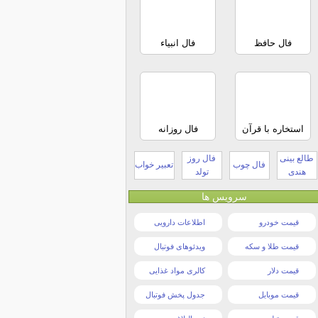
فال حافظ
فال انبیاء
استخاره با قرآن
فال روزانه
طالع بینی
فال روز
فال چوب
تعبیر خواب
هندی
تولد
سرویس ها
قیمت خودرو
اطلاعات دارویی
قیمت طلا و سکه
ویدئوهای فوتبال
قیمت دلار
کالری مواد غذایی
قیمت موبایل
جدول پخش فوتبال