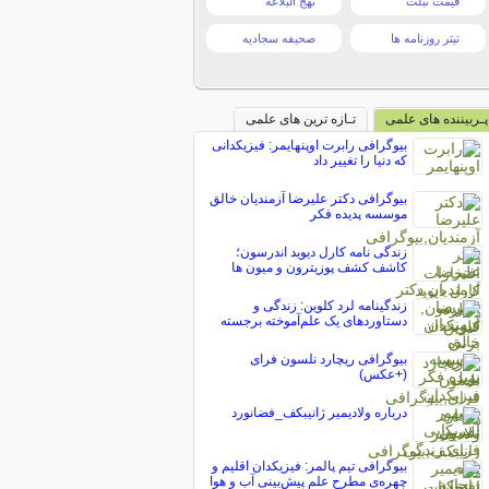
قیمت تبلت
نهج البلاغه
تیتر روزنامه ها
صحیفه سجادیه
پـربیننده های علمی
تـازه ترین های علمی
بیوگرافی رابرت اوپنهایمر: فیزیکدانی
که دنیا را تغییر داد
بیوگرافی دکتر علیرضا آزمندیان خالق
موسسه پدیده فکر
زندگی نامه کارل دیوید اندرسون؛
کاشف کشف پوزیترون و میون ها
زندگینامه لرد کلوین: زندگی و
دستاوردهای یک علم‌آموخته برجسته
بیوگرافی ریچارد نلسون فرای
(+عکس)
درباره ولادیمیر ژانیبکف_فضانورد
بیوگرافی تیم پالمر: فیزیکدان اقلیم و
چهره‌ی مطرح علم پیش‌بینی آب و هوا