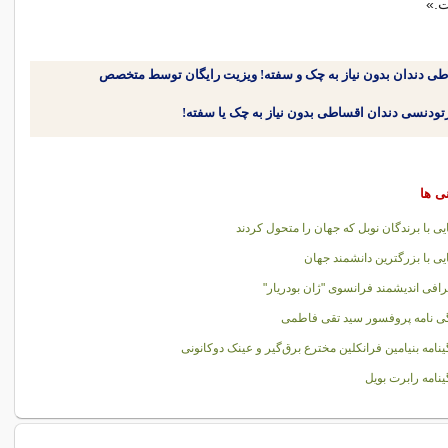
ت.»
طی دندان بدون نیاز به چک و سفته! ویزیت رایگان توسط متخصص
نی ها
یی با برندگان نوبل که جهان را متحول کردند
یی با بزرگترین دانشمند جهان
رافی اندیشمند فرانسوی "ژان بودریار"
ی نامه پروفسور سید تقی فاطمی
ینامه بنیامین فرانکلین مخترع برق‌گیر و عینک‌ دوکانونی
ینامه رابرت بویل