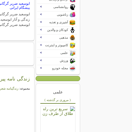
ابوسعید ضریر گرگانی:
روانشناسی
پیشگام ایرانی
ابوسعید ضریر گرگانی 
زناشویی
زندگی و آثار ابوسعید
آشپزی و تغذیه
ابوسعید ضریر گرگان
کودکان و والدین
مذهبی
کامپیوتر و اینترنت
علمی
ورزش
مجله خودرو
زندگی نامه پی
زندگینامه شعر
مجموعه:
علمی
( مروری بر گذشته )