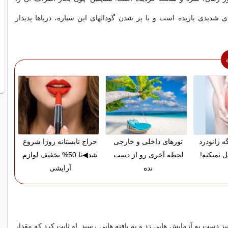
های شدیدی باریده است و با پر شدن گودال‏های این سیاره، دریا‌ها پدیدار
ه زانودرد
تورهای داخلی و خارجی
حراج تابستانه روژا شروع
 نمیکنه!
لحظه آخری رو از دست
شد◀تا 50% تخفیف لوازم
نده
آرایشی
ز دست به آزمایش ‏هایى زد و به یافته‏ هایى رسید. او ثابت کرد که مقدار