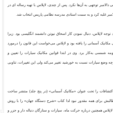
الامبر توجهی به آن‏‌ها نکرد. پس از چندی، لاپلاس با تهیه رساله‏ ای در
لامبر غلبه کرد و به سمت استادی مدرسه نظامی پاریس انتخاب شد.
توجه لاپلاس، دنبال نمودن کار اسحاق نیوتن دانشمند انگلیسی بود. زیرا
 مکانیک آسمانی را یافته بود و لاپلاس می‌‏خواست این قانون را درمورد
ه شمسی به‌کار برد. وی در ابتدا قوانین مکانیک سیارات را تعیین و
چه وضع سیارات نسبت به خورشید تغییر می‌‏کند ولی این تغییرات، تناوبی
 اکتشافات را تحت عنوان «مکانیک آسمانی» (در پنج جلد) منتشر ساخت
لبش برای همه مقدور نبود لذا کتاب «شرح دستگاه جهان» را با روش
اپلاس هم‏چنین درباره حرکت ماه، سیارات و ستارگان دنباله‏ دار و جزر و