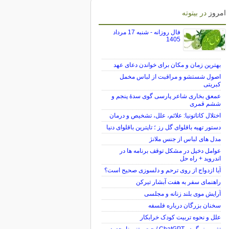
امروز
در بیتوته
فال روزانه - شنبه 17 مرداد
1405
بهترین زمان و مکان برای خواندن دعای عهد
اصول شستشو و مراقبت از لباس مخمل
کبریتی
عمعق بخاری شاعر پارسی گوی سدهٔ پنجم و
ششم قمری
اختلال کاتاتونیا: علائم، علل، تشخیص و درمان
دستور تهیه باقلوای گل رز ؛ تاپترین باقلوای دنیا
مدل های لباس از جنس ملانژ
عوامل دخیل در مشکل توقف برنامه ها در
اندروید + راه حل
آیا ازدواج از روی ترحم و دلسوزی صحیح است؟
راهنمای سفر به هفت آبشار تیرکن
آرایش موی بلند زنانه و مجلسی
سخنان بزرگان درباره فلسفه
علل و نحوه تربیت کودک خرابکار