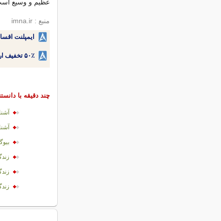
عظیم و وسیع اس
منبع : imna.ir
ایمپلنت اقسا
۵۰٪ تخفیف ارتودنسی دندان اقساطی بدون نیاز به چک یا سفته!
چند دقیقه با دانست
آشنا
آشنا
بیوگ
زندگ
زندگ
زندگ