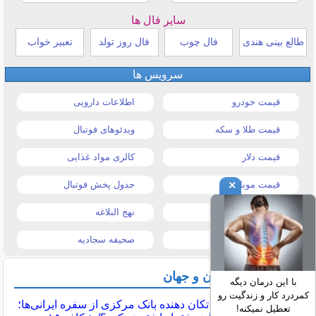
سایر فال ها
طالع بینی هندی
فال چوب
فال روز تولد
تعبیر خواب
سرویس ها
قیمت خودرو
اطلاعات دارویی
قیمت طلا و سکه
ویدئوهای فوتبال
قیمت دلار
کالری مواد غذایی
×
قیمت موبایل
جدول پخش فوتبال
قیمت تبلت
نهج البلاغه
تیتر روزنامه ها
صحیفه سجادیه
آخرین اخبار ایران و جهان
با این درمان دیگه
کمردرد کار و زندگیت رو
گزارش تکان‌ دهنده بانک مرکزی از سفره ایرانی‌ها؛
تعطیل نمیکنه!