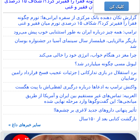
تورم چگونه فقرا را فقیرتر کرد؟/ شکاف ۱۵ درصدی
تورم میان فقیر و غنی
کلیک کن
گزارش تکان‌ دهنده بانک مرکزی از سفره ایرانی‌ها؛ تورم چگونه
فقرا را فقیرتر کرد؟/ شکاف ۱۵ درصدی تورم میان فقیر و غنی
ترامپ: همه چیز درباره ایران به طور استثنایی خوب پیش می‌رود
بازیگر مالزیایی، فیلمساز سال سینمای آسیا در جشنواره بوسان
شد
چرا مغز در هنگام خواب، انرژی خود را خالی می‌کند
لیونل مسی چگونه میلیاردر شد؟
برد استقلال در بازی تدارکاتی | جزئیات عجیب فسخ قرارداد رامین
رضاییان
واکنش ترامپ به ادعاها درباره درگیری لفظی‌اش با پیت هگست
العربیه: تماس‌های غیر مستقیم بین ایران و آمریکا از طریق
میانجی‌ها؛ این گفت‌و‌گو‌ها وارد مرحله نهایی شده
تأثیر پنهانی داروهای جدید لاغری بر چشم‌ها!
بازگشت کتابی بعد از ۱۵۰سال
سایر خبرهای داغ »