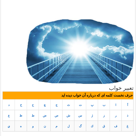
تعبیر خواب
حرف نخست کلمه ای که درباره آن خواب دیده اید
آ
ا
ب
پ
ت
ث
ج
چ
ح
خ
د
ذ
ر
ز
ژ
س
ش
ص
ض
ط
ظ
ع
غ
ف
ق
ك
گ
ل
م
ن
و
ه
ي