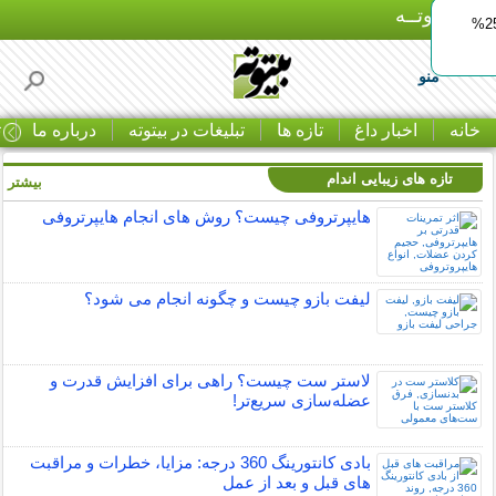
بـیتوتــه
ایمپلنت اقساطی با ضمانت مادام‌العمر+ 25%
منو
خانه
اخبار داغ
تازه ها
تبلیغات در بیتوته
درباره ما
ت
تازه های زیبایی اندام
بیشتر »
هایپرتروفی چیست؟ روش های انجام هایپرتروفی
لیفت بازو چیست و چگونه انجام می شود؟
لاستر ست چیست؟ راهی برای افزایش قدرت و
عضله‌سازی سریع‌تر!
بادی کانتورینگ 360 درجه: مزایا، خطرات و مراقبت
های قبل و بعد از عمل