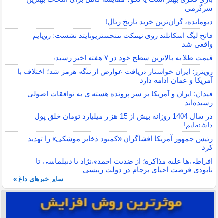
سرگرمی
دیومانده، گران‌ترین خرید تاریخ رئال!
فاتح لیگ اسکاتلند روی نیمکت منچستریونایتد نشست؛ رویایم
واقعی شد
قیمت طلا به بالاترین سطح خود در ۷ هفته اخیر رسید،
رویترز: ایران خواستار دریافت عوارض از تنگه هرمز شد؛ اختلاف با
آمریکا و عمان ادامه دارد
فیدان: ایران و آمریکا بر سر پرونده هسته‌ای به توافقات اصولی
رسیده‌اند
در سال 1404 روزانه بیش از 15 هزار میلیارد تومان خلق پول
داشته‌ایم!
رئیس جمهور آمریکا افشاگران «کمبود ذخایر موشکی» را تهدید
کرد
افراطی‌ها علیه مذاکره؛ از ضدیت احمدی‌نژاد با دیپلماسی تا
نابودی فرصت احیای برجام در دولت رییسی
سایر خبرهای داغ »