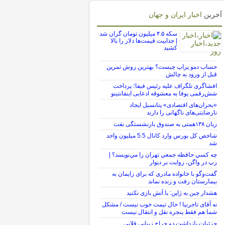
آخرین
اخبار ایران و جهان
سکه ۴.۵ میلیون تومان گران شد
| جذابیت قیمت‌ها دلار را بالا
کشید
حساب دمو پراپ چیست؟ بهترین روش تمرین
قبل از ورود به چالش
افشاگری تلگراف علیه رئیس فیفا؛ پرداخت
شش‌رقمی یوفا به معشوقه ادعایی اینفانتینو
«بحران‌های اقتصادی» پتانسیل ایجاد
نارضایتی‌های ناگهانی را دارند
زیان ۱۳۸همتی به صندوق بازنشستگی نفت
شاخص کل بورس وارد کانال 5.5 میلیون واحد
شد
چه كسي حافظه جمعي تهران را مي‌نويسد؟ |
رپ در واگن، روايت بر ديوار
گفت‌وگو با خانواده مادری که برای زایمان به
بیمارستان رفت و زنده نماند
هشدار چین به ژاپن: با آتش بازی نکنید
نه آقای تاجرنیا ! حال تیمت خوب نیست / مشکل
شما هم فقط پنجره نقل و انتقال نیست
جزئیات بازداشت دو جراح زیبایی قلابی