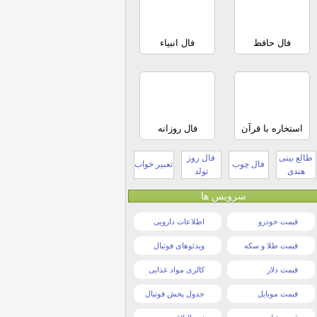
فال حافظ
فال انبیاء
استخاره با قرآن
فال روزانه
طالع بینی
فال روز
فال چوب
تعبیر خواب
هندی
تولد
سرویس ها
قیمت خودرو
اطلاعات دارویی
قیمت طلا و سکه
ویدئوهای فوتبال
قیمت دلار
کالری مواد غذایی
قیمت موبایل
جدول پخش فوتبال