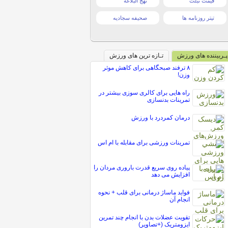
قیمت تبلت
نهج البلاغه
تیتر روزنامه ها
صحیفه سجادیه
پـربیننده های ورزش
تـازه ترین های ورزش
۸ ترفند صبحگاهی برای کاهش موثر
وزن!
راه هایی برای کالری سوزی بیشتر در
تمرینات بدنسازی
درمان کمردرد با ورزش
تمرینات ورزشی برای مقابله با ام اس
پیاده روی سریع قدرت باروری مردان را
افزایش می دهد
فواید ماساژ درمانی برای قلب + نحوه
انجام آن
تقویت عضلات بدن با انجام چند تمرین
ایزومتریک (+تصاویر)