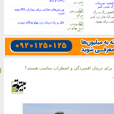
راحت و آرام
بکشید: تمرینات
رگ شدن کمر
ورزش‌های تعادلی برای بیماران MS مفید
کاهش رگ به رگ
است
آیا دچار درد کمر
شی برای بهبود…
علل و راه درمان درد پهلو هنگام دویدن
 برای درمان افسردگی و اضطراب مناسب هستند؟
ش