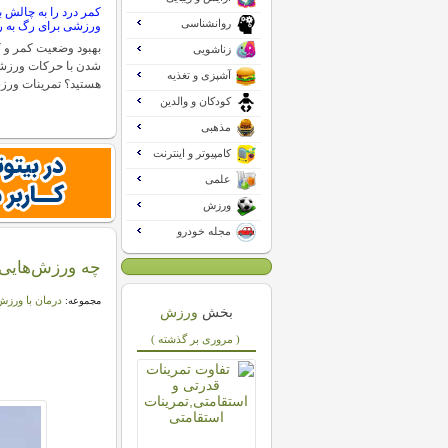
کمر درد را به چالش 
روانشناسی
ورزشی برای رگ به 
بهبود وضعیت کمر و 
زناشویی
شدن با حرکات ورزشی 
آشپزی و تغذیه
هستید؟ تمرینات ورز
کودکان و والدین
مذهبی
کامپیوتر و اینترنت
علمی
ورزش
مجله خودرو
چه ورزش‌هایی
درمان با ورز
مجموعه:
بخش
ورزش
( مروری بر گذشته )