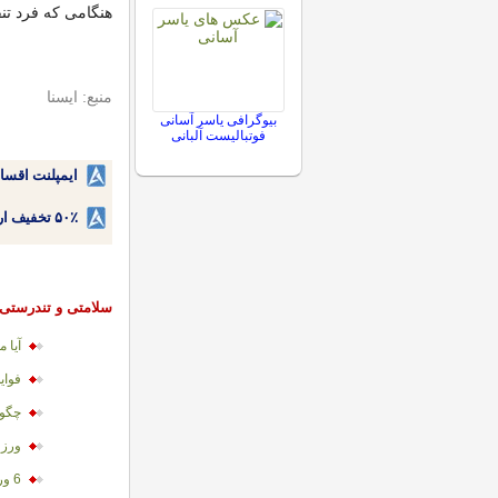
هنگامی که فرد ت
منبع: ایسنا
بیوگرافی یاسر آسانی
فوتبالیست آلبانی
ایمپلنت اقسا
۵۰٪ تخفیف ارتودنسی دندان اقساطی بدون نیاز به چک یا سفته!
سلامتی و تندرستی
آيا 
فوای
چگون
ورز
6 ورزش ضدآرتروز