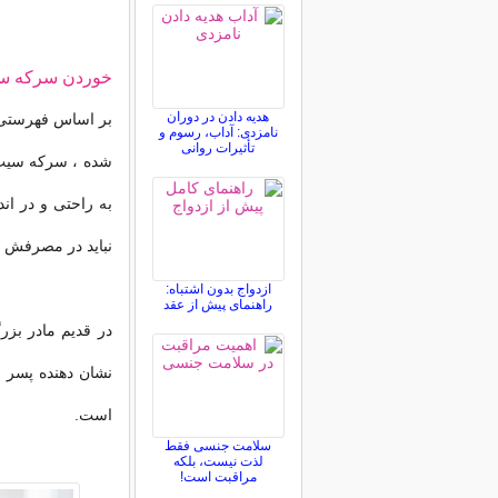
خوردن سرکه سی
هدیه دادن در دوران
بر اساس فهرستی ک
نامزدی: آداب، رسوم و
تأثیرات روانی
شده ، سرکه سیب ب
به راحتی و در ان
نباید در مصرفش ز
ازدواج بدون اشتباه:
راهنمای پیش از عقد
در قدیم مادر بزر
نشان دهنده پسر ب
است.
سلامت جنسی فقط
لذت نیست، بلکه
مراقبت است!