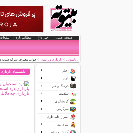
صفحه اصلی
اخبار داغ
مطالب تازه
تبلیغات 
زناشویی
بارداری و زایمان
فواید مصرف سرکه سیب در د
اخبار
دانستنیهای بارداری 
بازار
فرهنگ و هنر
سلامت
گردشگری
سرگرمی
اسرار خانه داری
دنیای مد
آرایش و زیبایی