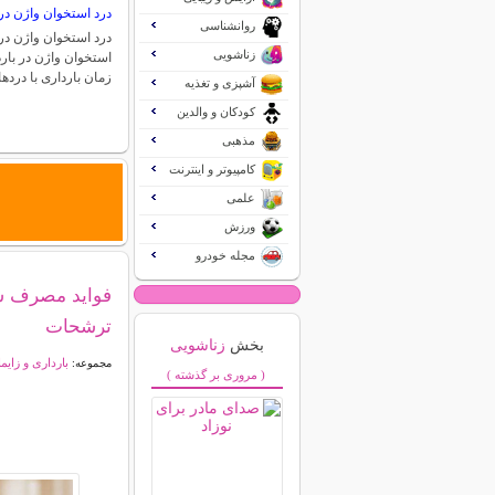
درد استخوان واژن در 
روانشناسی
درد استخوان واژن در 
زناشویی
استخوان واژن در بارد
زمان بارداری با درد
آشپزی و تغذیه
کودکان و والدین
مذهبی
کامپیوتر و اینترنت
علمی
ورزش
مجله خودرو
فواید مصرف سر
ترشحات
بخش
زناشویی
بارداری و زایم
مجموعه:
( مروری بر گذشته )