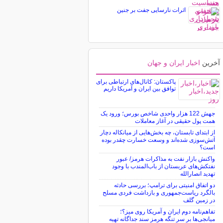
اثرات نارسایی جفت بر جنین
آخرین
اخبار ایران و جهان
پاکستان: کانال‌های ارتباطی برای
توافق بین ایران و آمریکا داریم
جهش 122 هزار واحدی شاخص بورس؛ ورود یک
همت پول حقیقی در آغاز معاملات
از ابتدای تابستان، چه بخش‌هایی از میانکاله دچار
آتش‌سوزی شده‌اند و وسعت خسارت چقدر بوده
است؟
واکنش بازار نفت به مذاکرات هرمز/ عبور
نفتکش‌های عربستان از باب‌المندب با وجود
تهدید انصارالله
دو اتفاق امنیتی برای ترامپ؛ بررسی حادثه
بالگرد ریاست‌جمهوری و بازداشت فردی مسلح
در زمین گلف
تفاهم‌نامه دوم ایران و آمریکا روی میز؟؛
میانجی‌ها بر سر تنگه هرمز سند جداگانه تهیه