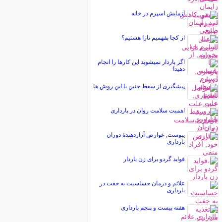
آزمایش اسپرم در خانه
از کجا بفهمیم نازا هستیم؟
اگر باردار نمیشوید این کارها را انجام
دهید!
پیشگیری از سقط جنین با این روش ها
اهمیت سلامت روان در بارداری
یبوست, عوارض آزاردهندۀ دوران
بارداری
فواید گردو برای زن باردار
علائم و درمان حساسیت به جفت در
بارداری
هفته بیست و پنجم بارداری