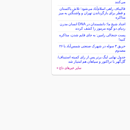
می‌کنند
قالیباف راهی اسلام‌آباد می‌شود؛ تلاش پاکستان
و قطر برای بازگرداندن تهران و واشنگتن به میز
مذاکره
اجداد شبح ما؛ دانشمندان در DNA انسان مدرن
ردپای دو گونه مرموز را کشف کردند
پست جنجالی رامین: به جای قایم شدن، مذاکره
کنید!
حریق ۳ سوله در شهرک صنعتی شمس‌آباد با ۲۶
مصدوم
جدول نهایی لیگ برتر پس از رای کمیته استیناف/
گل‌گهر با تراکتور و سپاهان هم امتیاز شد
سایر خبرهای داغ »