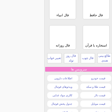
فال حافظ
فال انبیاء
استخاره با قرآن
فال روزانه
طالع بینی
فال روز
فال چوب
تعبیر خواب
هندی
تولد
سرویس ها
قیمت خودرو
اطلاعات دارویی
قیمت طلا و سکه
ویدئوهای فوتبال
قیمت دلار
کالری مواد غذایی
قیمت موبایل
جدول پخش فوتبال