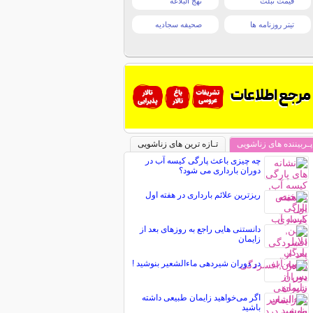
قیمت تبلت
نهج البلاغه
تیتر روزنامه ها
صحیفه سجادیه
پـربیننده های زناشویی
تـازه ترین های زناشویی
چه چیزی باعث پارگی کیسه آب در
دوران بارداری می شود؟
ریزترین علائم بارداری در هفته اول
دانستنی هایی راجع به روزهای بعد از
زایمان
در دوران شیردهی ماءالشعیر بنوشید !
اگر می‌خواهید زایمان طبیعی داشته
باشید