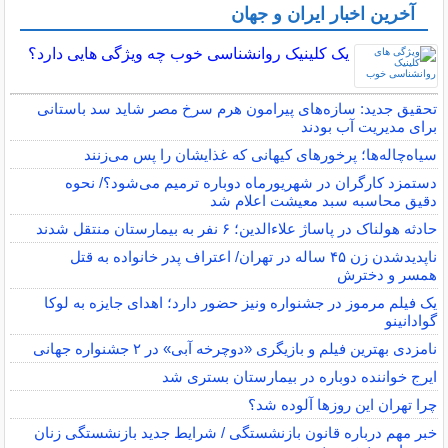
آخرین اخبار ایران و جهان
یک کلینیک روانشناسی خوب چه ویژگی هایی دارد؟
تحقیق جدید: سازه‌های پیرامون هرم سرخ مصر شاید سد باستانی
برای مدیریت آب بودند
سیاه‌چاله‌ها؛ پرخورهای کیهانی که غذایشان را پس می‌زنند
دستمزد کارگران در شهریورماه دوباره ترمیم می‌شود؟/ نحوه
دقیق محاسبه سبد معیشت اعلام شد
حادثه هولناک در پاساژ علاءالدین؛ ۶ نفر به بیمارستان منتقل شدند
ناپدیدشدن زن ۴۵ ساله در تهران/ اعتراف پدر خانواده به قتل
همسر و دخترش
یک فیلم مرموز در جشنواره ونیز حضور دارد؛ اهدای جایزه به لوکا
گوادانینو
نامزدی بهترین فیلم و بازیگری «دوچرخه آبی» در ۲ جشنواره جهانی
ایرج خواننده دوباره در بیمارستان بستری شد
چرا تهران این روزها آلوده شد؟
خبر مهم درباره قانون بازنشستگی / شرایط جدید بازنشستگی زنان