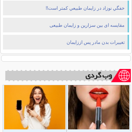
خفگي نوزاد در زايمان طبيعي کمتر است!!
مقایسه ای بین سزارین و زایمان طبیعی
تغييرات بدن مادر پس اززايمان