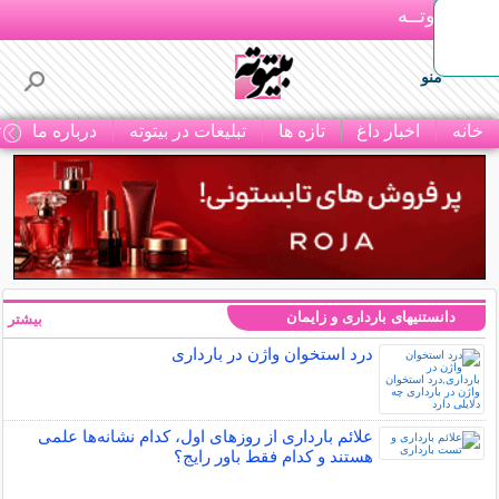
بـیتوتــه
منو
خانه
اخبار داغ
تازه ها
تبلیغات در بیتوته
درباره ما
ت
دانستنیهای بارداری و زایمان
بیشتر »
درد استخوان واژن در بارداری
علائم بارداری از روزهای اول، کدام نشانه‌ها علمی
هستند و کدام فقط باور رایج؟