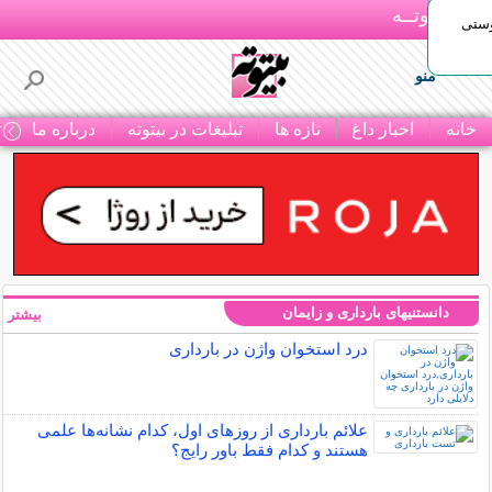
بـیتوتــه
وستی
منو
خانه
اخبار داغ
تازه ها
تبلیغات در بیتوته
درباره ما
ت
دانستنیهای بارداری و زایمان
بیشتر »
درد استخوان واژن در بارداری
علائم بارداری از روزهای اول، کدام نشانه‌ها علمی
هستند و کدام فقط باور رایج؟