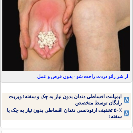
از شر زانو دردت راحت شو - بدون قرص و عمل
ایمپلنت اقساطی دندان بدون نیاز به چک و سفته! ویزیت
رایگان توسط متخصص
۵۰٪ تخفیف ارتودنسی دندان اقساطی بدون نیاز به چک یا
سفته!