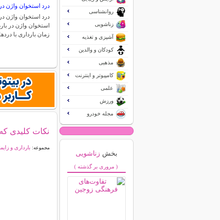
درد استخوان واژن در 
روانشناسی
درد استخوان واژن در 
زناشویی
استخوان واژن در بارد
زمان بارداری با درد
آشپزی و تغذیه
کودکان و والدین
مذهبی
کامپیوتر و اینترنت
علمی
ورزش
مجله خودرو
نکات کلیدی که 
بارداری و زایم
مجموعه:
بخش
زناشویی
( مروری بر گذشته )