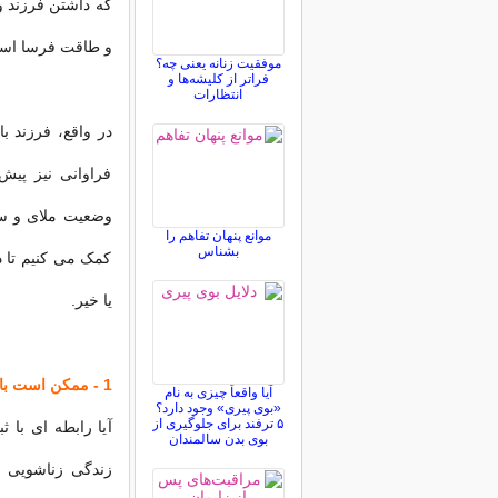
که داشتن فرزند و
و طاقت فرسا اس
موفقیت زنانه یعنی چه؟
فراتر از کلیشه‌ها و
انتظارات
در واقع، فرزند ب
فراوانی نیز پیش
وضعیت ملای و سب
موانع پنهان تفاهم را
بشناس
کمک می کنیم تا د
یا خیر.
1 - ممکن است باعث ایجاد مشکلات ارتباطی بیشتر بین شما و همسرتان شود
آیا واقعاً چیزی به نام
«بوی پیری» وجود دارد؟
۵ ترفند برای جلوگیری از
آیا رابطه ای با ث
بوی بدن سالمندان
زندگی زناشویی م