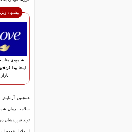
پیشنهاد ویژه
شامپوی مناسب
اینجا پیدا کن◀به
بازار
همچنین آزمایش ه
سلامت روان شما و
تولد فرزندشان دچ
از دلایل عمده آن