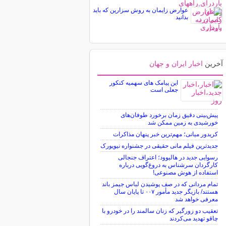
عوارض زایمان به روش سزارین که باید
بدانید
آخرین
اخبار ایران و جهان
این پیامک های سهمیه کنکور
جعلی است
پیش‌بینی دقیق زمان برخورد طوفان‌های
خورشیدی به زمین ممکن شد
کریدور میانی؛ مهم‌ترین خبر پنهان مذاکرات
جدیدترین فیلم مانی حقیقی در جشنواره نیویورک
رسوایی جدید در هالیوود؛ اعتراف جنجالی
کارگردان سرشناس به دروغ‌گویی درباره
استفاده از هوش مصنوعی!
تمام مردانی که در صف پوشیدن لباس جیمز باند
هستند/ بازیگر جدید مأمور ۰۰۷ تا پایان سال
معرفی خواهد شد
تعقیب دو زورگیر که زنان سالمند را در خودرو با
چاقو تهدید می‌کردند