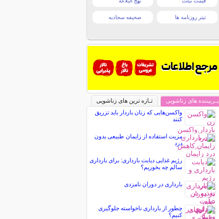
قیمت تبلت
نهج البلاغه
تیتر روزنامه ها
صحیفه سجادیه
پـربیننده های زناشویی
تـازه ترین های زناشویی
واکسن‌هایی که زنان باردار باید تزریق
کنند
مزیت استفاده از زایمان طبیعی بدون
درد
رژیم غذایی دیابت بارداری: برای بارداری
سالم چه بخوریم؟
بارداری در دوران نامزدی
چطور از بارداری ناخواسته جلوگیری
کنیم؟