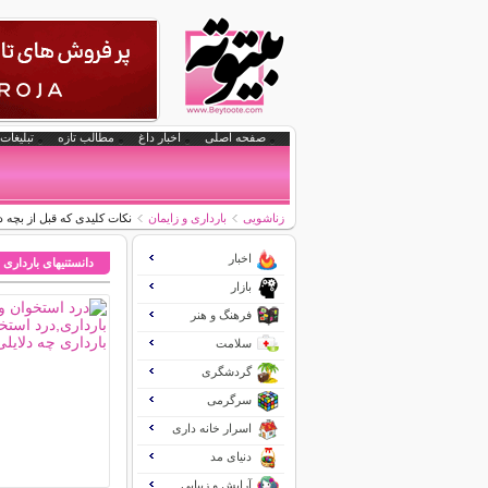
صفحه اصلی
اخبار داغ
مطالب تازه
تبلیغات 
زناشویی
بارداری و زایمان
نکات کلیدی که قبل از بچه دا
اخبار
دانستنیهای بارداری 
بازار
فرهنگ و هنر
سلامت
گردشگری
سرگرمی
اسرار خانه داری
دنیای مد
آرایش و زیبایی