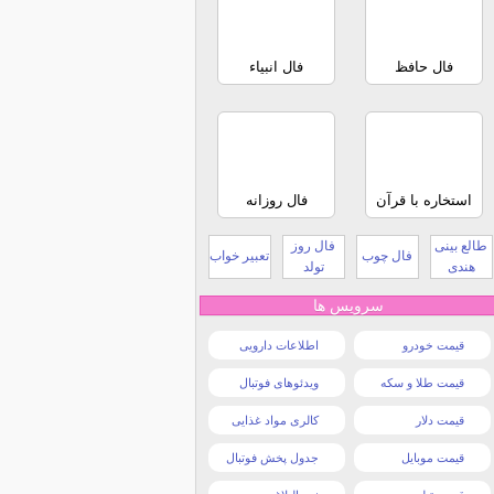
فال حافظ
فال انبیاء
استخاره با قرآن
فال روزانه
طالع بینی
فال روز
فال چوب
تعبیر خواب
هندی
تولد
سرویس ها
قیمت خودرو
اطلاعات دارویی
قیمت طلا و سکه
ویدئوهای فوتبال
قیمت دلار
کالری مواد غذایی
قیمت موبایل
جدول پخش فوتبال