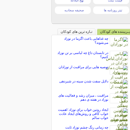
قیمت تبلت
نهج البلاغه
تیتر روزنامه ها
صحیفه سجادیه
پـربیننده های کودکان
تـازه ترین های کودکان
چه غذاهایی باعث اگزما در نوزاد
می‌شوند؟
در تابستان داغ چه لباسی بر تن نوزاد
کنیم؟
توصیه هایی برای مراقبت از نوزادان
دلایل سفت شدن سینه در شیردهی
مراقبت ، میزان رشد و فعالیت های
نوزاد در هفته ی دهم
ایجاد روتین خواب برای نوزاد: اهمیت
خواب کافی و روش‌های ایجاد عادت
خواب سالم
چه زمانی رنگ چشم نوزاد ثابت