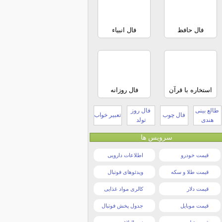
فال حافظ
فال انبیاء
استخاره با قرآن
فال روزانه
طالع بینی
فال روز
فال چوب
تعبیر خواب
هندی
تولد
سرویس ها
قیمت خودرو
اطلاعات دارویی
قیمت طلا و سکه
ویدئوهای فوتبال
قیمت دلار
کالری مواد غذایی
قیمت موبایل
جدول پخش فوتبال