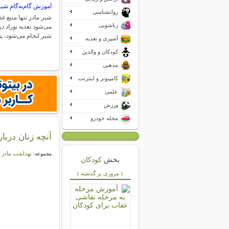
آموزش گام‌به‌گامِ شیر
روانشناسی
شیر مادر تنها منبع غ
زناشویی
می‌شود تغذیه نوزاد در
شیر انجام می‌شود،
آشپزی و تغذیه
کودکان و والدین
مذهبی
کامپیوتر و اینترنت
علمی
ورزش
مجله خودرو
آنچه زنان دربا
بهداشت مادر 
مجموعه:
بخش
کودکان
( مروری بر گذشته )