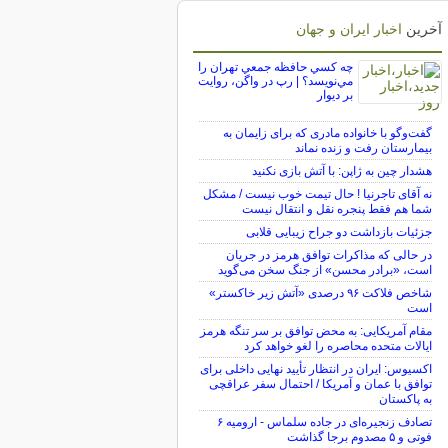
آخرین
اخبار ایران و جهان
چه كسي حافظه جمعي تهران را
مي‌نويسد؟ | رپ در واگن، روايت
بر ديوار
گفت‌وگو با خانواده مادری که برای زایمان به
بیمارستان رفت و زنده نماند
هشدار چین به ژاپن: با آتش بازی نکنید
نه آقای تاجرنیا ! حال تیمت خوب نیست / مشکل
شما هم فقط پنجره نقل و انتقال نیست
جزئیات بازداشت دو جراح زیبایی قلابی
در حالی که مذاکرات توافق هرمز در جریان
است، «برادر محسن» از جنگ سخن می‌گوید
شاخص فلاکت ۹۶ درصدی «آتش زیر خاکستر»
است
مقام آمریکایی: به محض توافق بر سر تنگه هرمز
ایالات متحده محاصره را لغو خواهد کرد
اکسیوس: ایران در انتظار تأیید نهایی داخلی برای
توافق با عمان و آمریکا / احتمال سفر عراقچی
به پاکستان
تصادف زنجیره‌ای در جاده سلماس - ارومیه ۶
فوتی و ۵ مصدوم برجا گذاشت