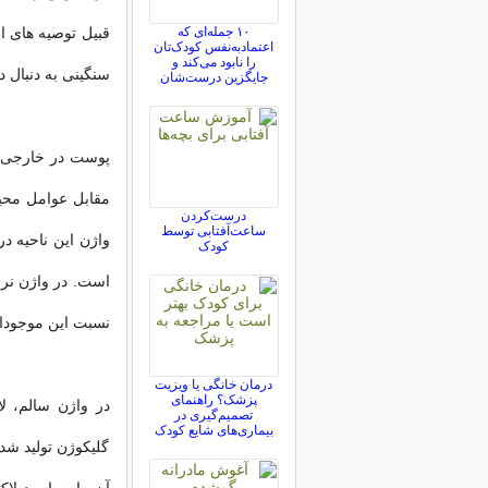
۱۰ جمله‌ای که
قبیل توصیه‌ های ا
اعتمادبه‌نفس کودک‌تان
را نابود می‌کند و
سنگینی به دنبال دا
جایگزین درست‌شان
پوست
در خارجی ‌
مقابل عوامل محیط
درست‌کردن
ساعت‌آفتابی توسط
واژن این ناحیه در
کودک
است. در واژن نرما
نسبت این موجودا
درمان خانگی یا ویزیت
پزشک؟ راهنمای
در
واژن
سالم، لاک
تصمیم‌گیری در
بیماری‌های شایع کودک
گلیکوژن تولید شد