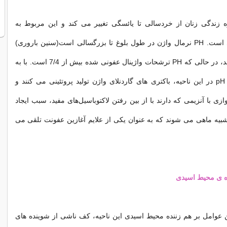
ره زندگی زنان از خردسالی تا یائسگی تغییر می ‌کند و این مربوط به
تغییرات هورمونی است. PH نرمال واژن در طول بلوغ تا بزرگسالی است(سنین باروری)
8/3 تا 2/4 می‌باشد، در حالی که PH ترشحات واژینال عفونی شده بیش از 7/4 است. با به
هم خوردن تعادل pH در این ناحیه، باکتری‌ های گاردنلای واژن تولید پروتئینی می‌ کنند و
وازی با آنزیمی که دارند با از بین رفتن لاکتوباسیل‌های مفید، سبب ایجاد
بیه ماهی می ‌‌شوند که به عنوان یکی از علایم آغازین عفونت تلقی می
ده ی محیط اسیدی
 عوامل بر هم زننده محیط اسیدی این ناحیه، کف ناشی از شوینده‌ های