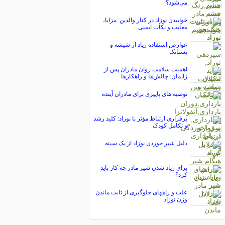
می‌شود؟
خوابیدن نوزاد در کنار والدین: مزایا،
معایب و نکات ایمنی
عوارض استفاده زیاد از شیشه و
پستانک
اهمیت سلامت روان مادران پس از
زایمان: چالش‌ها و راهکارها
توصیه های پاییزی برای مادران آینده
برقراری ارتباط مؤثر با نوزاد: کلید رشد
و تکامل کودک
دلیل شیر خوردن نوزاد از یک سینه
برای زیاد شدن شیر مادر چه کار باید
کرد؟
علت و راههای جلوگیری از ثابت ماندن
وزن نوزاد