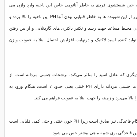
حین شستشوی فردی به خاطر آناتومی خاص این ناحیه وارد واژن می
‌شود. استفاده مکرر از این شوینده‌ ها به خاطر قلیایی بودن آنها PH این ناحیه را بالا برده و
محیط مساعد جهت رشد و تکثیر باکتری ‌های گاردنلایی و از بین رفتن
تولید کننده اسید لاکتیک و درنهایت افزایش احتمال ابتلا به عفونت واژن
گری که تعادل اسید را متاثر می‌کند، ترشحات جنسی مردانه است. از
آنجایی که ترشحات جنسی مردانه دارای PH خنثی یعنی حدود 7 است، هنگام ورود به
همین مساله هنگام قاعدگی نیز صادق است زیرا PH خون خنثی و حتی کمی قلیایی است
ین قاعدگی بوی شبیه ماهی بیشتر حس می ‌شود.