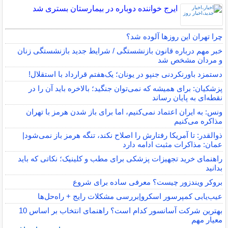
ایرج خواننده دوباره در بیمارستان بستری شد
چرا تهران این روزها آلوده شد؟
خبر مهم درباره قانون بازنشستگی / شرایط جدید بازنشستگی زنان
و مردان مشخص شد
دستمزد باورنکردنی جنپو در یونان؛ یک‌هفتم قرارداد با استقلال!
پزشکیان: برای همیشه که نمی‌توان جنگید؛ بالاخره باید آن را در
نقطه‌ای به پایان رساند
ونس: به ایران اعتماد نمی‌کنیم، اما برای باز شدن هرمز با تهران
مذاکره می‌کنیم
ذوالقدر: تا آمریکا رفتارش را اصلاح نکند، تنگه هرمز باز نمی‌شود|
عمان: مذاکرات مثبت ادامه دارد
راهنمای خرید تجهیزات پزشکی برای مطب و کلینیک؛ نکاتی که باید
بدانید
بروکر ویندزور چیست؟ معرفی ساده برای شروع
عیب‌یابی کمپرسور اسکرو|بررسی مشکلات رایج + راه‌حل‌ها
بهترین شرکت آسانسور کدام است؟ راهنمای انتخاب بر اساس 10
معیار مهم