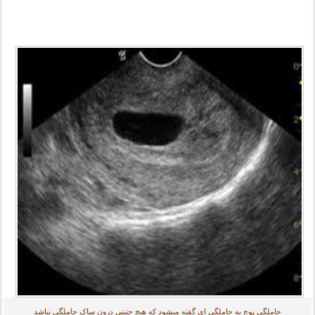
حاملگی پوچ به حاملگی ای گفته میشود که هیچ جنینی درون ساک حاملگی نباشد