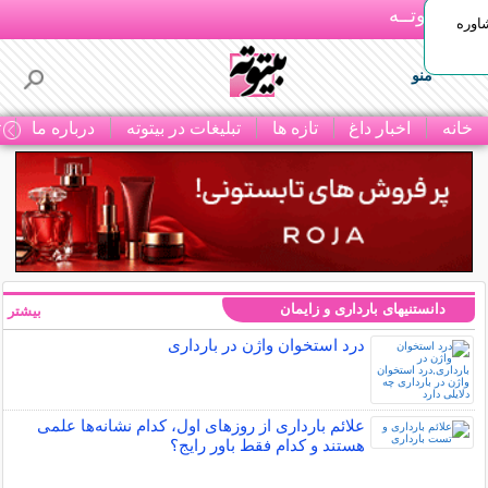
بـیتوتــه
اوره
منو
خانه
اخبار داغ
تازه ها
تبلیغات در بیتوته
درباره ما
ت
دانستنیهای بارداری و زایمان
بیشتر »
درد استخوان واژن در بارداری
علائم بارداری از روزهای اول، کدام نشانه‌ها علمی
هستند و کدام فقط باور رایج؟