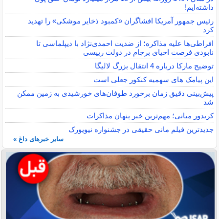
داشته‌ایم!
رئیس جمهور آمریکا افشاگران «کمبود ذخایر موشکی» را تهدید
کرد
افراطی‌ها علیه مذاکره؛ از ضدیت احمدی‌نژاد با دیپلماسی تا
نابودی فرصت احیای برجام در دولت رییسی
توضیح مارکا درباره 4 انتقال بزرگ لالیگا
این پیامک های سهمیه کنکور جعلی است
پیش‌بینی دقیق زمان برخورد طوفان‌های خورشیدی به زمین ممکن
شد
کریدور میانی؛ مهم‌ترین خبر پنهان مذاکرات
جدیدترین فیلم مانی حقیقی در جشنواره نیویورک
سایر خبرهای داغ »