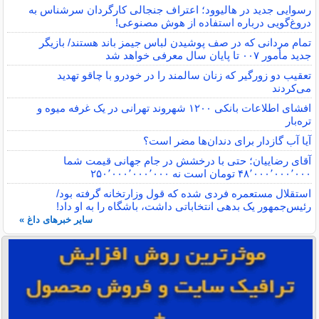
رسوایی جدید در هالیوود؛ اعتراف جنجالی کارگردان سرشناس به
دروغ‌گویی درباره استفاده از هوش مصنوعی!
تمام مردانی که در صف پوشیدن لباس جیمز باند هستند/ بازیگر
جدید مأمور ۰۰۷ تا پایان سال معرفی خواهد شد
تعقیب دو زورگیر که زنان سالمند را در خودرو با چاقو تهدید
می‌کردند
افشای اطلاعات بانکی ۱۲۰۰ شهروند تهرانی در یک غرفه میوه و
تره‌بار
آیا آب گازدار برای دندان‌ها مضر است؟
آقای رضاییان؛ حتی با درخشش در جام جهانی قیمت شما
۴۸٬۰۰۰٬۰۰۰٬۰۰۰ تومان است نه ۲۵۰٬۰۰۰٬۰۰۰٬۰۰۰
استقلال مستعمره فردی شده که قول وزارتخانه گرفته بود/
رئیس‌جمهور یک بدهی انتخاباتی داشت، باشگاه را به او داد!
سایر خبرهای داغ »