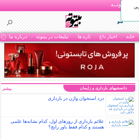
بـیتوتــه
ین
منو
خانه
اخبار داغ
تازه ها
تبلیغات در بیتوته
درباره ما
ت
دانستنیهای بارداری و زایمان
بیشتر »
درد استخوان واژن در بارداری
علائم بارداری از روزهای اول، کدام نشانه‌ها علمی
هستند و کدام فقط باور رایج؟