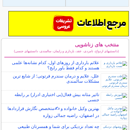
منتخب های زناشویی
(دانستنیهای ازدواج، نامزدی، عقد، بارداری و زایمان، سالمندی، دانستنیهای جنسی)
سایر مطالب زناشویی
علائم بارداری از روزهای اول، کدام نشانه‌ها علمی
هستند و کدام فقط باور رایج؟
علل، علایم و درمان سندرم فرتوتی؛ از شایع ترین
مشکلات سالمندی
تاثیر مثانه بیش فعال(بی اختیاری ادرار) بر رابطه
جنسی
بهترین وکیل خانواده و ✍️متخصص نگارش قراردادها
در اصفهان، راضیه جمالی زواره
چه تعداد نزدیکی برای شما و همسرتان طبیعی