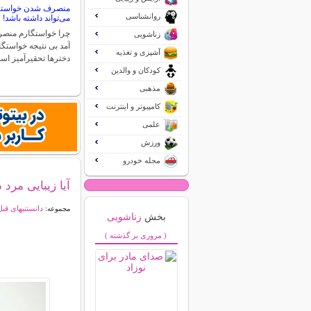
منصرف شدن خواستگار
روانشناسی
می‌تواند داشته باشد!
چرا خواستگارم منص
زناشویی
آمد بی نتیجه خواستگا
آشپزی و تغذیه
دخترها تحقیرآمیز ا
کودکان و والدین
مذهبی
کامپیوتر و اینترنت
علمی
ورزش
مجله خودرو
آیا زیبایی مرد
دانستنیهای قبل
مجموعه:
بخش
زناشویی
( مروری بر گذشته )