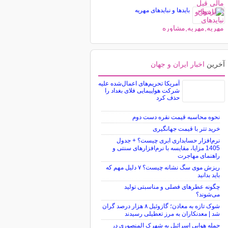
بایدها و نبایدهای مهریه
آخرین
اخبار ایران و جهان
آمریکا تحریم‌های اعمال‌شده علیه
شرکت هواپیمایی فلای بغداد را
حذف کرد
نحوه محاسبه قیمت نقره دست دوم
خرید تتر با قیمت جهانگیری
نرم‌افزار حسابداری ابری چیست؟ + جدول
1405 مزایا، مقایسه با نرم‌افزارهای سنتی و
راهنمای مهاجرت
ریزش موی سگ نشانه چیست؟ ۷ دلیل مهم که
باید بدانید
چگونه عطرهای فصلی و مناسبتی تولید
می‌شوند؟
شوک تازه به معادن؛ گازوئیل ۸ هزار درصد گران
شد | معدنکاران به مرز تعطیلی رسیدند
حمله هوایی اسرائیل به شهرک المنصوری در