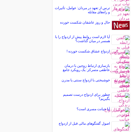
ترس از تعهد در مردان: عوامل، تأثیرات
و راه‌های مقابله
حال و روز عاشقان شکست خورده
آیا لازم است روابط پیش از ازدواج را با
همسر در میان گذاشت؟
ازدواج عشاق شکست خورده !
بازسازی ارتباط زوجین با درمان
عاطفی متمرکز: یک رویکرد جامع
خوشبختی با ازدواج سنتی یا مدرن
چطور برای ازدواج درست تصمیم
بگیریم؟
آیا خیانت مسری است؟
اصول گفتگوهای مالی قبل از ازدواج