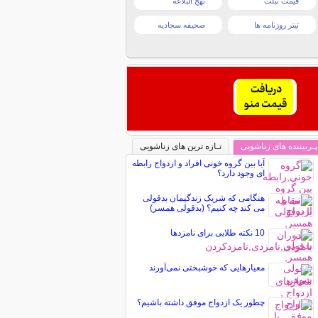
قیمت تبلت
نهج البلاغه
تیتر روزنامه ها
صحیفه سجادیه
پـربیننده های زناشویی
تـازه ترین های زناشویی
آیا بین گروه خونی افراد و ازدواج رابطه
ای وجود دارد؟
هنگامی که شریک زندگیمان بدقولی
می کند چه کنیم؟ (بدقولی همسر)
10 نکته طلایی برای نامزدها
معیارهایی که خوشبختی نمی‌آورند
چطور یک ازدواج موفق داشته باشیم؟