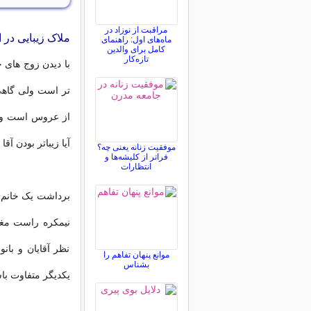
مراقبت از نوزاد در
ملاک زیبایی در ا
ماه‌های اول: راهنمای
کامل برای والدین
تازه‌کار
با دیدن زوج های 
تر است ولی گاهی 
از عروس است ولی
آیا زیباتر بودن آق
موفقیت زنانه یعنی چه؟
فراتر از کلیشه‌ها و
انتظارات
برداشت یک خانم از
نیمکره راست مغز
نظر آقایان و بان
موانع پنهان تفاهم را
بشناس
یکدیگر متفاوت با