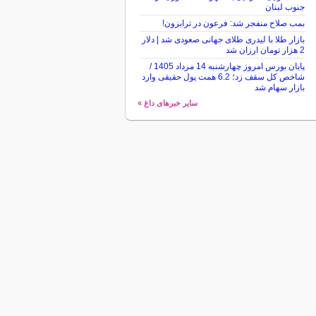
جنوب لبنان
بمب صلاح منفجر شد: فرعون در ترابزون!
بازار طلا با لیدری طلای جهانی صعودی شد | دلار
2 هزار تومان ارزان شد
پایان بورس امروز چهارشنبه 14 مرداد 1405 /
شاخص کل سقف زد؛ 6.2 همت پول حقیقی وارد
بازار سهام شد
سایر خبرهای داغ »