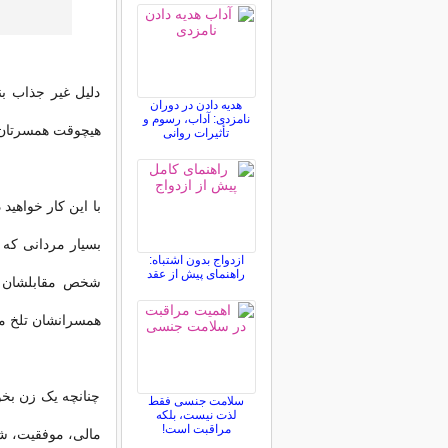
دلیل غیر جذاب ب
هدیه دادن در دوران
نامزدی: آداب، رسوم و
هیچوقت همسرتان ر
تأثیرات روانی
با این کار خواهید
بسیار مردانی که ب
ازدواج بدون اشتباه:
راهنمای پیش از عقد
شخص مقابلشان بود
همسرانشان تلخ می
چنانچه یک زن بخو
سلامت جنسی فقط
لذت نیست، بلکه
مراقبت است!
مالی، موفقیت، شه