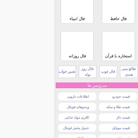
فال حافظ
فال انبیاء
استخاره با قرآن
فال روزانه
طالع بینی
فال روز
فال چوب
تعبیر خواب
هندی
تولد
سرویس ها
قیمت خودرو
اطلاعات دارویی
قیمت طلا و سکه
ویدئوهای فوتبال
قیمت دلار
کالری مواد غذایی
قیمت موبایل
جدول پخش فوتبال