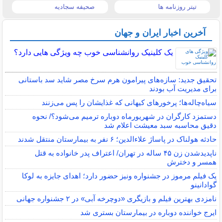
تیتر روزنامه ها
صحیفه سجادیه
آخرین اخبار ایران و جهان
یک کلینیک روانشناسی خوب چه ویژگی هایی دارد؟
تحقیق جدید: سازه‌های پیرامون هرم سرخ مصر شاید سد باستانی
برای مدیریت آب بودند
سیاه‌چاله‌ها؛ پرخورهای کیهانی که غذایشان را پس می‌زنند
دستمزد کارگران در شهریورماه دوباره ترمیم می‌شود؟/ نحوه
دقیق محاسبه سبد معیشت اعلام شد
حادثه هولناک در پاساژ علاءالدین؛ ۶ نفر به بیمارستان منتقل شدند
ناپدیدشدن زن ۴۵ ساله در تهران/ اعتراف پدر خانواده به قتل
همسر و دخترش
یک فیلم مرموز در جشنواره ونیز حضور دارد؛ اهدای جایزه به لوکا
گوادانینو
نامزدی بهترین فیلم و بازیگری «دوچرخه آبی» در ۲ جشنواره جهانی
ایرج خواننده دوباره در بیمارستان بستری شد