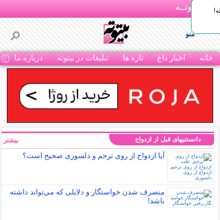
بـیتوتــه
ه!
منو
خانه
اخبار داغ
تازه ها
تبلیغات در بیتوته
درباره ما
ت
دانستنیهای قبل از ازدواج
بیشتر »
آیا ازدواج از روی ترحم و دلسوزی صحیح است؟
منصرف شدن خواستگار و دلایلی که می‌تواند داشته
باشد!