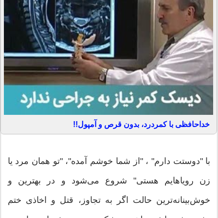
خداحافظی با کمردرد، بدون قرص و آمپول!!
با "دوستت دارم" ، "از شما خوشم آمده"، "تو همان مرد یا
زن رویاهایم هستی" شروع می‌شود و در بهترین و
خوش‌بینانه‌ترین حالت اگر به تجاوز، قتل و اخاذی ختم