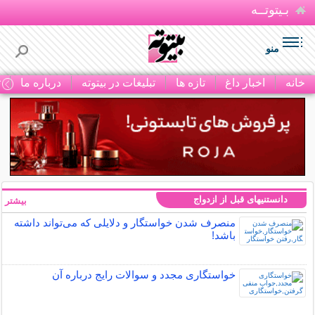
بـیتوتــه
منو
خانه
اخبار داغ
تازه ها
تبلیغات در بیتوته
درباره ما
ت
دانستنیهای قبل از ازدواج
بیشتر »
منصرف شدن خواستگار و دلایلی که می‌تواند داشته
باشد!
خواستگاری مجدد و سوالات رایج درباره آن