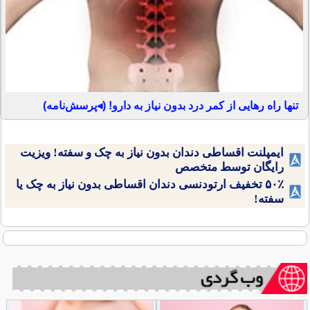
تنها راه رهایی از کمر درد بدون نیاز به دارو! (◂پرسش‌نامه)
ایمپلنت اقساطی دندان بدون نیاز به چک و سفته! ویزیت
رایگان توسط متخصص
۵۰٪ تخفیف ارتودنسی دندان اقساطی بدون نیاز به چک یا
سفته!