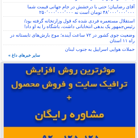
آقای رضاییان؛ حتی با درخشش در جام جهانی قیمت شما
۴۸٬۰۰۰٬۰۰۰٬۰۰۰ تومان است نه ۲۵۰٬۰۰۰٬۰۰۰٬۰۰۰
استقلال مستعمره فردی شده که قول وزارتخانه گرفته بود/
رئیس‌جمهور یک بدهی انتخاباتی داشت، باشگاه را به او داد!
وضعیت جوی کشور در ۷۲ ساعت آینده؛ موج بارش‌های تابستانه در
راه ۱۱ استان
حملات هوایی اسراییل به جنوب لبنان
سایر خبرهای داغ »