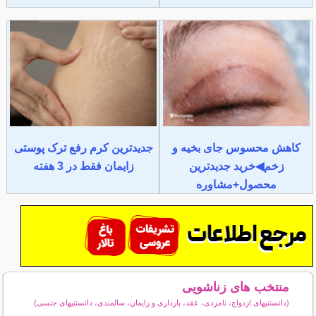
کاهش محسوس جای بخیه و
جدیدترین کرم رفع ترک پوستی
زخم◀خرید جدیدترین
زایمان فقط در 3 هفته
محصول+مشاوره
منتخب های زناشویی
(دانستنیهای ازدواج، نامزدی، عقد، بارداری و زایمان، سالمندی، دانستنیهای جنسی)
سایر مطالب زناشویی