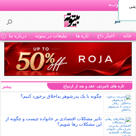
بـیتوتــه
وشی
منو
خانه
اخبار داغ
تازه ها
تبلیغات در بیتوته
درباره ما
ت
تازه های نامزدی، عقد و بعد از ازدواج
بیشتر »
چگونه با یک پدرشوهر بداخلاق برخورد کنیم؟
تاثیر مشکلات اقتصادی بر خانواده چیست و چگونه از
این مشکلات رها شویم؟