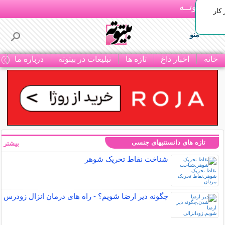
بـیتوتــه
 کار
منو
خانه
اخبار داغ
تازه ها
تبلیغات در بیتوته
درباره ما
ت
تازه های دانستنیهای جنسی
بیشتر »
شناخت نقاط تحریک شوهر
چگونه دیر ارضا شویم؟ - راه های درمان انزال زودرس