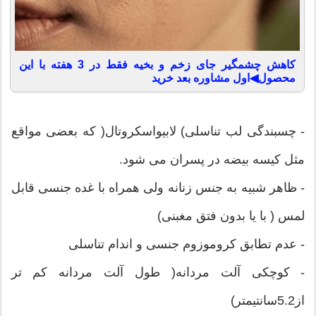
کاهش چشمگیر جای زخم و بخیه فقط در 3 هفته با این
محصول◀اول مشاوره بعد خرید
- چسبندگی لب تناسلی) لابیواسکروتال( که بعضی مواقع
مثل کیسه بیضه در پسران می شود.
- ظاهر شبیه به جنس زنانه ولی همراه با غده جنسی قابل
لمس ( با یا بدون فتق مغبنی)
- عدم تطابق کروموزوم جنسی و اندام تناسلی
- کوچکی آلت مردانه( طول آلت مردانه کم تر
از5.2سانتیمتر)