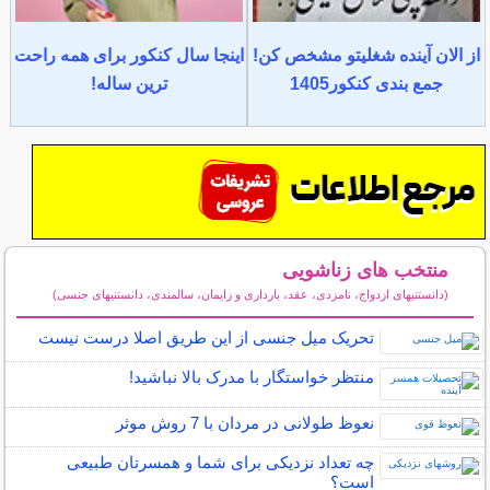
از الان آینده شغلیتو مشخص کن!
اینجا سال کنکور برای همه راحت
جمع بندی کنکور1405
ترین ساله!
منتخب های زناشویی
(دانستنیهای ازدواج، نامزدی، عقد، بارداری و زایمان، سالمندی، دانستنیهای جنسی)
سایر مطالب زناشویی
تحریک میل جنسی از این طریق اصلا درست نیست
منتظر خواستگار با مدرک بالا نباشید!
نعوظ طولانی در مردان با 7 روش موثر
چه تعداد نزدیکی برای شما و همسرتان طبیعی
است؟