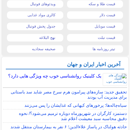
قیمت طلا و سکه
ویدئوهای فوتبال
قیمت دلار
کالری مواد غذایی
قیمت موبایل
جدول پخش فوتبال
قیمت تبلت
نهج البلاغه
تیتر روزنامه ها
صحیفه سجادیه
آخرین اخبار ایران و جهان
یک کلینیک روانشناسی خوب چه ویژگی هایی دارد؟
تحقیق جدید: سازه‌های پیرامون هرم سرخ مصر شاید سد باستانی
برای مدیریت آب بودند
سیاه‌چاله‌ها؛ پرخورهای کیهانی که غذایشان را پس می‌زنند
دستمزد کارگران در شهریورماه دوباره ترمیم می‌شود؟/ نحوه
دقیق محاسبه سبد معیشت اعلام شد
حادثه هولناک در پاساژ علاءالدین؛ ۶ نفر به بیمارستان منتقل شدند