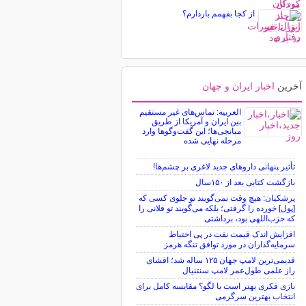
از کجا بفهمم باردارم؟
آخرین
اخبار ایران و جهان
العربیه: تماس‌های غیر مستقیم
بین ایران و آمریکا از طریق
میانجی‌ها؛ این گفت‌و‌گو‌ها وارد
مرحله نهایی شده
تأثیر پنهانی داروهای جدید لاغری بر چشم‌ها!
بازگشت کتابی بعد از ۱۵۰سال
پزشکیان: هیچ وقت نمی‌گویند تو جلوی کسی که
[پول] خورده را گرفتی؛ بلکه می‌گویند تو فلانی را
که حزب‌اللهی بود، برداشتی
افزایش اندک قیمت نفت در پی احتیاط
سرمایه‌گذاران در مورد توافق تنگه هرمز
قدیمی‌ترین لامپ جهان ۱۲۵ ساله شد؛ افشای
راز علمی طول‌عمر لامپ سنتنیال
بازی فکری بهتر است یا لگو؟ مقایسه کامل برای
انتخاب بهترین سرگرمی