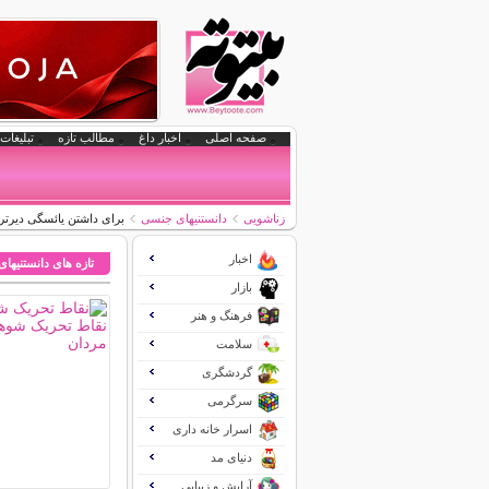
صفحه اصلی
اخبار داغ
مطالب تازه
تبلیغات 
زناشویی
دانستنیهای جنسی
برای داشتن یائسگی دیرتر 
اخبار
تازه های دانستنیها
بازار
فرهنگ و هنر
سلامت
گردشگری
سرگرمی
اسرار خانه داری
دنیای مد
آرایش و زیبایی