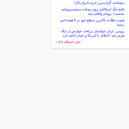
دیومانده، گران‌ترین خرید تاریخ رئال!
فاتح لیگ اسکاتلند روی نیمکت منچستریونایتد
نشست؛ رویایم واقعی شد
قیمت طلا به بالاترین سطح خود در ۷ هفته اخیر
رسید،
رویترز: ایران خواستار دریافت عوارض از تنگه
هرمز شد؛ اختلاف با آمریکا و عمان ادامه دارد
سایر خبرهای داغ »