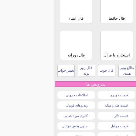
فال حافظ
فال انبیاء
استخاره با قرآن
فال روزانه
طالع بینی
فال روز
فال چوب
تعبیر خواب
هندی
تولد
سرویس ها
قیمت خودرو
اطلاعات دارویی
قیمت طلا و سکه
ویدئوهای فوتبال
قیمت دلار
کالری مواد غذایی
قیمت موبایل
جدول پخش فوتبال