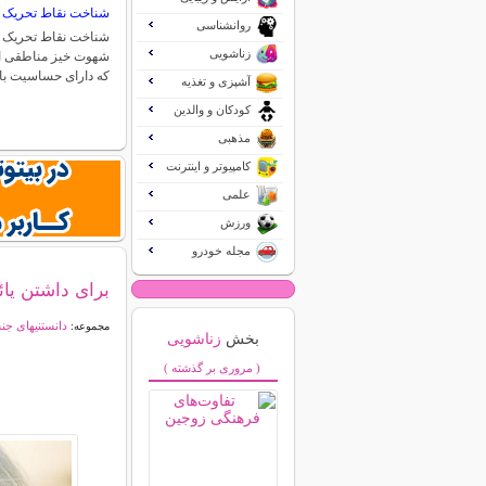
شناخت نقاط تحریک 
روانشناسی
شناخت نقاط تحریک ش
زناشویی
شهوت خیز مناطقی از
که دارای حساسیت بال
آشپزی و تغذیه
کودکان و والدین
مذهبی
کامپیوتر و اینترنت
علمی
ورزش
مجله خودرو
برای داشتن یائ
دانستنیهای ج
مجموعه:
بخش
زناشویی
( مروری بر گذشته )