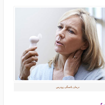
درمان یائسگی زودرس
ئسگی