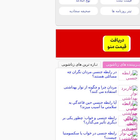
قیمت تبلت
نهج البلاغه
تیتر روزنامه ها
صحیفه سجادیه
پـربیننده های زناشویی
تـازه ترین های زناشویی
در رابطه جنسی مردان نگران چه
مسائلی هستند؟
مردان چرا و چگونه از نوار بهداشتی
استفاده می کنند؟
آيا رابطه جنسي حين قاعدگي به
سلامتي ما آسيب ميزند؟
رابطه جنسی و خواب: چطور یکی بر
دیگری تأثیر می‌گذارد؟
رابطه جنسی در خواب یا سکسومنیا
چیست؟