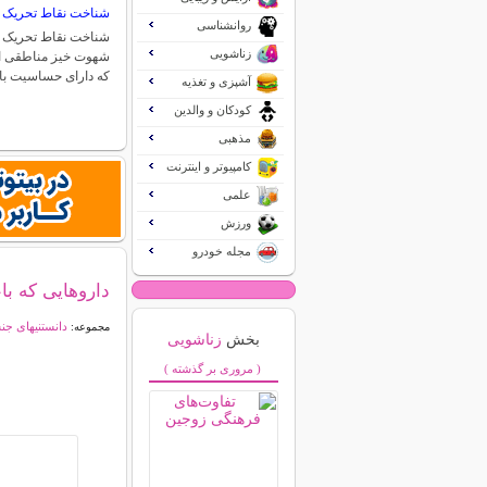
شناخت نقاط تحریک 
روانشناسی
شناخت نقاط تحریک ش
زناشویی
شهوت خیز مناطقی از
که دارای حساسیت بال
آشپزی و تغذیه
کودکان و والدین
مذهبی
کامپیوتر و اینترنت
علمی
ورزش
مجله خودرو
داروهایی که 
دانستنیهای ج
مجموعه:
بخش
زناشویی
( مروری بر گذشته )