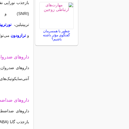
(SNRI) و مهارکننده‌های بازجذب دوپامین (DRI) ،
تریپتیلین،
نورتریپت
چطور با همسرمان
گفتگوی مؤثر داشته
و
ترازودون
می‌توا
باشیم؟
داروهای ضدروا
داروهای ضدروان‌پر
آنتی‌سایکوتیک‌ها
داروهای ضداض
داروهای ضداضطراب 
بازجذب گابا (GABA) می‌توانند باعث کاهش میل جنسی شوند.