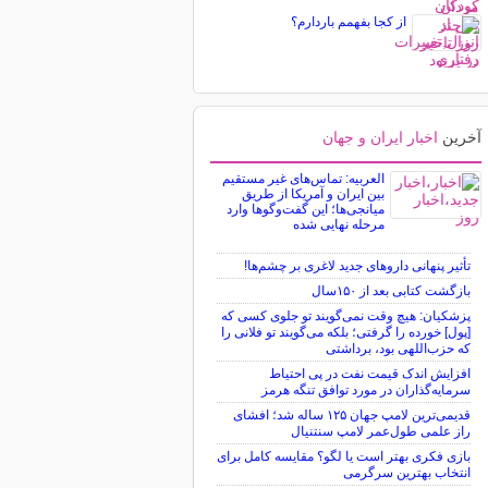
از کجا بفهمم باردارم؟
آخرین
اخبار ایران و جهان
العربیه: تماس‌های غیر مستقیم
بین ایران و آمریکا از طریق
میانجی‌ها؛ این گفت‌و‌گو‌ها وارد
مرحله نهایی شده
تأثیر پنهانی داروهای جدید لاغری بر چشم‌ها!
بازگشت کتابی بعد از ۱۵۰سال
پزشکیان: هیچ وقت نمی‌گویند تو جلوی کسی که
[پول] خورده را گرفتی؛ بلکه می‌گویند تو فلانی را
که حزب‌اللهی بود، برداشتی
افزایش اندک قیمت نفت در پی احتیاط
سرمایه‌گذاران در مورد توافق تنگه هرمز
قدیمی‌ترین لامپ جهان ۱۲۵ ساله شد؛ افشای
راز علمی طول‌عمر لامپ سنتنیال
بازی فکری بهتر است یا لگو؟ مقایسه کامل برای
انتخاب بهترین سرگرمی