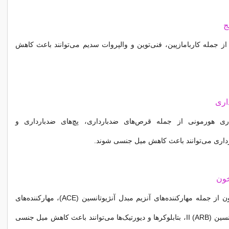
ج
ز جمله کاربامازپین، فنی‌توین و والپروات سدیم می‌توانند باعث کاهش
اری
اری هورمونی از جمله قرص‌های ضدبارداری، پچ‌های ضدبارداری و
رداری می‌توانند باعث کاهش میل جنسی شوند.
خون
داروهای فشار خون از جمله مهارکننده‌های آنزیم مبدل آنژیوتانسین (ACE)، مهارکننده‌های
گیرنده‌های آنژیوتانسین II (ARB)، بتابلوکرها و دیورتیک‌ها می‌توانند باعث کاهش میل جنسی