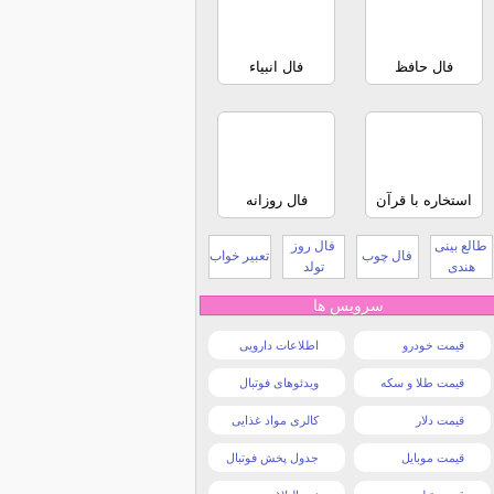
فال حافظ
فال انبیاء
استخاره با قرآن
فال روزانه
طالع بینی
فال روز
فال چوب
تعبیر خواب
هندی
تولد
سرویس ها
قیمت خودرو
اطلاعات دارویی
قیمت طلا و سکه
ویدئوهای فوتبال
قیمت دلار
کالری مواد غذایی
قیمت موبایل
جدول پخش فوتبال