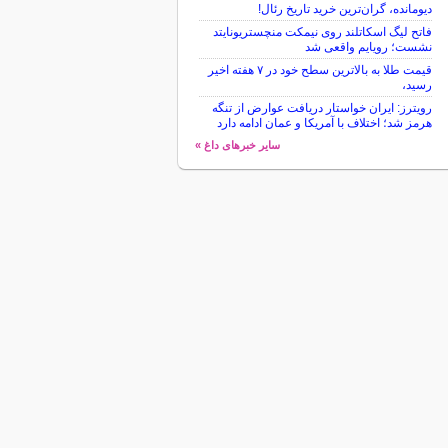
دیومانده، گران‌ترین خرید تاریخ رئال!
فاتح لیگ اسکاتلند روی نیمکت منچستریونایتد
نشست؛ رویایم واقعی شد
قیمت طلا به بالاترین سطح خود در ۷ هفته اخیر
رسید،
رویترز: ایران خواستار دریافت عوارض از تنگه
هرمز شد؛ اختلاف با آمریکا و عمان ادامه دارد
سایر خبرهای داغ »