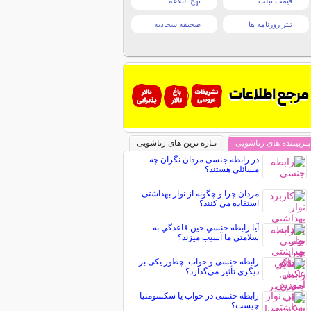
قیمت تبلت
نهج البلاغه
تیتر روزنامه ها
صحیفه سجادیه
پـربیننده های زناشویی
تـازه ترین های زناشویی
در رابطه جنسی مردان نگران چه
مسائلی هستند؟
مردان چرا و چگونه از نوار بهداشتی
استفاده می کنند؟
آيا رابطه جنسي حين قاعدگي به
سلامتي ما آسيب ميزند؟
رابطه جنسی و خواب: چطور یکی بر
دیگری تأثیر می‌گذارد؟
رابطه جنسی در خواب یا سکسومنیا
چیست؟