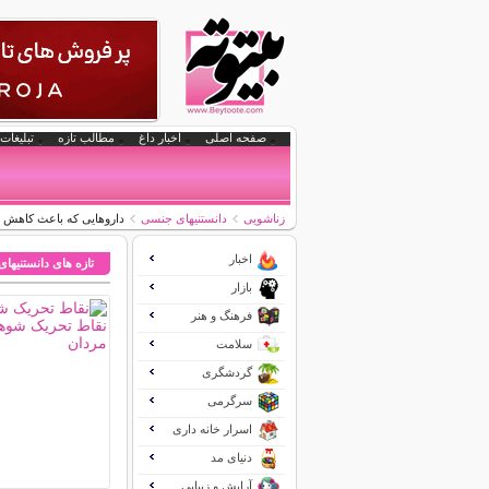
صفحه اصلی
اخبار داغ
مطالب تازه
تبلیغات 
زناشویی
دانستنیهای جنسی
داروهایی که باعث کاهش
اخبار
تازه های دانستنیها
بازار
فرهنگ و هنر
سلامت
گردشگری
سرگرمی
اسرار خانه داری
دنیای مد
آرایش و زیبایی