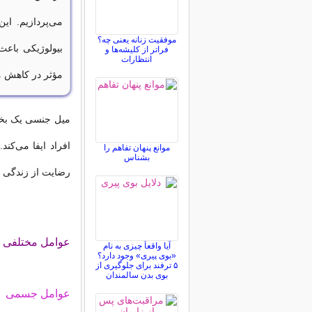
می‌پردازیم. ای
موفقیت زنانه یعنی چه؟
بیولوژیکی باعث
فراتر از کلیشه‌ها و
انتظارات
مؤثر در کاهش م
میل جنسی یک بخ
افراد ایفا می‌ک
موانع پنهان تفاهم را
بشناس
رضایت از زندگی 
عوامل مختلفی م
آیا واقعاً چیزی به نام
«بوی پیری» وجود دارد؟
۵ ترفند برای جلوگیری از
بوی بدن سالمندان
عوامل جسمی