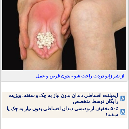
از شر زانو دردت راحت شو - بدون قرص و عمل
ایمپلنت اقساطی دندان بدون نیاز به چک و سفته! ویزیت
رایگان توسط متخصص
۵۰٪ تخفیف ارتودنسی دندان اقساطی بدون نیاز به چک یا
سفته!