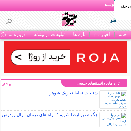
بـیتوتــه
ون چک
منو
خانه
اخبار داغ
تازه ها
تبلیغات در بیتوته
درباره ما
ت
تازه های دانستنیهای جنسی
بیشتر »
شناخت نقاط تحریک شوهر
چگونه دیر ارضا شویم؟ - راه های درمان انزال زودرس