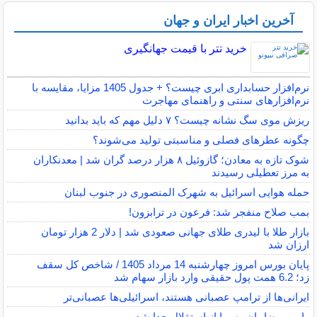
آخرین اخبار ایران و جهان
خرید تتر با قیمت جهانگیری
نرم‌افزار حسابداری ابری چیست؟ + جدول 1405 مزایا، مقایسه با
نرم‌افزارهای سنتی و راهنمای مهاجرت
ریزش موی سگ نشانه چیست؟ ۷ دلیل مهم که باید بدانید
چگونه عطرهای فصلی و مناسبتی تولید می‌شوند؟
شوک تازه به معادن؛ گازوئیل ۸ هزار درصد گران شد | معدنکاران
به مرز تعطیلی رسیدند
حمله هوایی اسرائیل به شهرک المنصوری در جنوب لبنان
بمب صلاح منفجر شد: فرعون در ترابزون!
بازار طلا با لیدری طلای جهانی صعودی شد | دلار 2 هزار تومان
ارزان شد
پایان بورس امروز چهارشنبه 14 مرداد 1405 / شاخص کل سقف
زد؛ 6.2 همت پول حقیقی وارد بازار سهام شد
ایرانی‌ها از ترامپ عصبانی هستند، اسرائیلی‌ها عصبانی‌تر
رامین رضاییان رسما از استقلال جدا شد