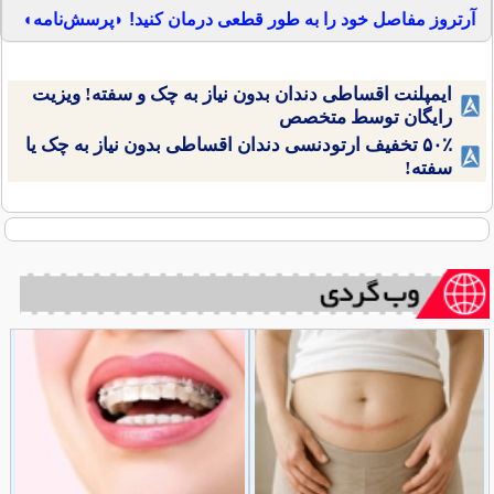
آرتروز مفاصل خود را به طور قطعی درمان کنید! ◗پرسش‌نامه◖
ایمپلنت اقساطی دندان بدون نیاز به چک و سفته! ویزیت
رایگان توسط متخصص
۵۰٪ تخفیف ارتودنسی دندان اقساطی بدون نیاز به چک یا
سفته!